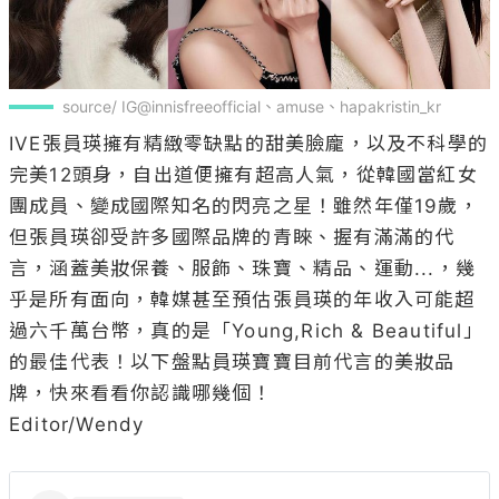
source/ IG@innisfreeofficial、amuse、hapakristin_kr
IVE張員瑛擁有精緻零缺點的甜美臉龐，以及不科學的
完美12頭身，自出道便擁有超高人氣，從韓國當紅女
團成員、變成國際知名的閃亮之星！雖然年僅19歲，
但張員瑛卻受許多國際品牌的青睞、握有滿滿的代
言，涵蓋美妝保養、服飾、珠寶、精品、運動...，幾
乎是所有面向，韓媒甚至預估張員瑛的年收入可能超
過六千萬台幣，真的是「Young,Rich & Beautiful」
的最佳代表！以下盤點員瑛寶寶目前代言的美妝品
牌，快來看看你認識哪幾個！

Editor/Wendy
