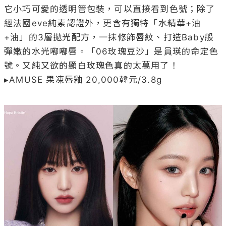
它小巧可愛的透明管包裝，可以直接看到色號；除了
經法國eve純素認證外，更含有獨特「水精華+油
+油」的3層拋光配方，一抹修飾唇紋、打造Baby般
彈嫩的水光嘟嘟唇。「06玫瑰豆沙」是員瑛的命定色
號。又純又欲的顯白玫瑰色真的太萬用了！

▸AMUSE 果凍唇釉 20,000韓元/3.8g
