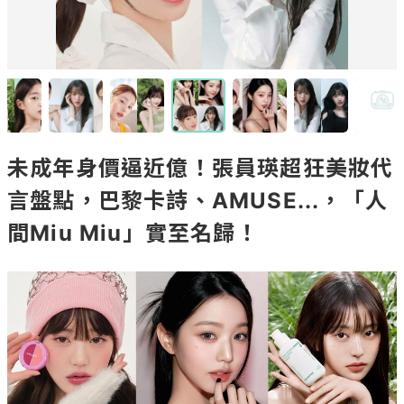
未成年身價逼近億！張員瑛超狂美妝代
言盤點，巴黎卡詩、AMUSE...，「人
間Miu Miu」實至名歸！