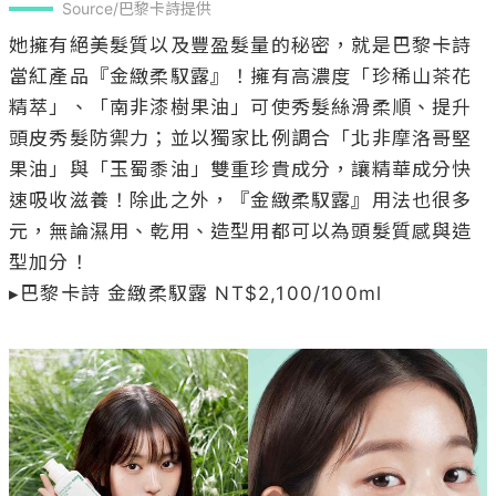
Source/巴黎卡詩提供
她擁有絕美髮質以及豐盈髮量的秘密，就是巴黎卡詩
當紅產品『金緻柔馭露』！擁有高濃度「珍稀山茶花
精萃」、「南非漆樹果油」可使秀髮絲滑柔順、提升
頭皮秀髮防禦力；並以獨家比例調合「北非摩洛哥堅
果油」與「玉蜀黍油」雙重珍貴成分，讓精華成分快
速吸收滋養！除此之外，『金緻柔馭露』用法也很多
元，無論濕用、乾用、造型用都可以為頭髮質感與造
型加分！

▸巴黎卡詩 金緻柔馭露 NT$2,100/100ml
