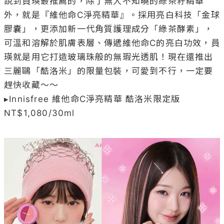
說到員瑛最推薦的，除了無人不知曉的綠茶籽精華
外，就是『維他命C淨亮精華』。採用亮白科技「金球
膠囊」，更添加新一代角質護理成分「綠茶酵素」，
可溫和溶解於肌膚表層、傳遞維他命C的亮白功效，員
瑛就是用它打造玻璃珠般的無瑕光透肌！現在還推出
三麗鷗「酷洛米」的限量包裝，可愛到不行，一定要
趕快收藏～～

▸Innisfree 維他命C淨亮精華 酷洛米限定版 
NT$1,080/30ml
