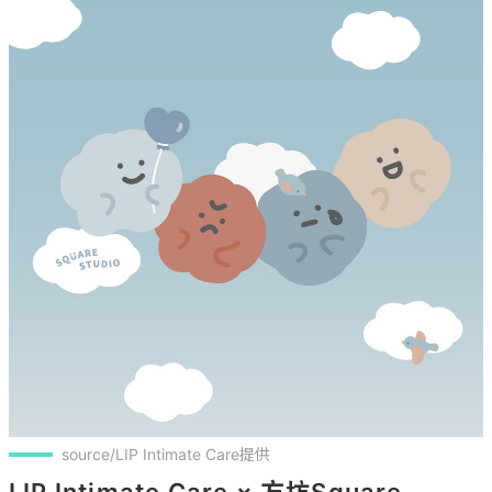
source/LIP Intimate Care提供
LIP Intimate Care × 方坊Square 