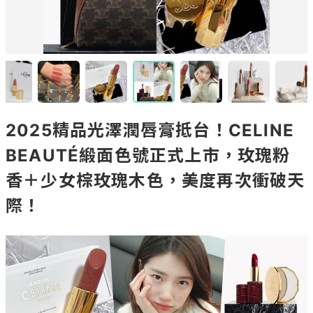
2025精品光澤潤唇膏抵台！CELINE
BEAUTÉ緞面色號正式上市，玫瑰粉
香＋少女棕玫瑰木色，美度再次衝破天
際！