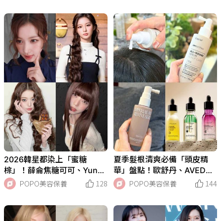
Foret降溫洗髮精必收！
系列屈臣氏獨家上市！
2026韓星都染上「蜜糖
夏季髮根清爽必備「頭皮精
棕」！薛侖焦糖可可、Yuna
華」盤點！歐舒丹、AVED
柔霧蜜茶、張員瑛蜂蜜奶棕全
A、艾瑪絲養出蓬鬆高顱頂、
POPO美容保養
128
POPO美容保養
144
網洗版，今年最顯白髮色範
細軟塌髮真的有救！
本！