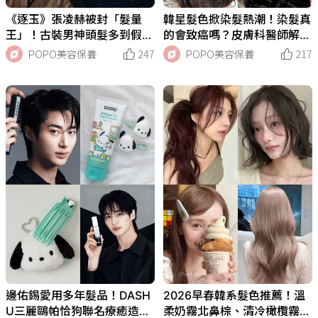
《逐玉》張凌赫被封「髮量
韓星髮色掀染髮熱潮！染髮真
王」！古裝男神頭髮多到假髮
的會致癌嗎？皮膚科醫師解析
「有厚度」全網熱議，私下護
6大健康迷思：其實「過敏」
POPO美容保養
247
POPO美容保養
217
髮秘訣＋美妝代言一次看！
才是最常見問題！
邊佑錫愛用多年髮品！DASH
2026早春韓系髮色推薦！溫
U三麗鷗帕恰狗聯名療癒造型
柔奶霧北鼻棕、清冷橄欖霧