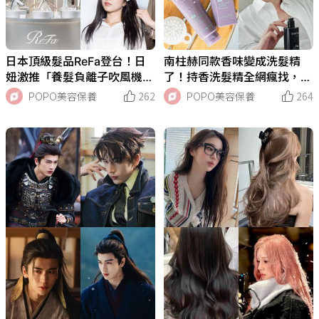
日本頂級髮品ReFa登台！日
南柱赫同款香味變成洗髮精
妞激推「養髮負離子吹風機、
了！持香洗髮精全網瘋找，B
迷你離子夾」必收，髮神吳依
ANANAL、LebeL洗完直接變
POPO美容保養
262
POPO美容保養
264
霖親授沙龍級居家吹整技巧！
行走香水！