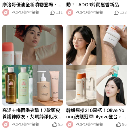
摩洛哥優油全新噴霧登場，一
動！LADOR鈴蘭髮香新品空
噴柔順不黏膩、細軟髮也能
降，洗髮精、髮膜未開賣先被
POPO美容保養
111
POPO美容保養
123
用，護髮界下一個爆品就是
問爆！
它！
高溫＋梅雨季夾擊！7款頭皮
韓妞瘋搶210萬瓶！Olive Yo
養護神隊友，艾瑪絲淨化液、
ung洗護冠軍Lilyeve登台，3
Lilyeve積雪草PDRN、Black
8針精華洗髮梳、PDRN舒敏
POPO美容保養
95
POPO美容保養
96