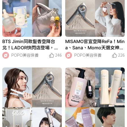
BTS Jimin同款髮香空降台
MISAMO官宣空降ReFa！Min
北！LADOR快閃店登場，鈴
a、Sana、Momo天選女神歸
蘭香領軍TOP3掀搶購潮、現
位，熱賣爆款全公開、從臉到
POPO美容保養
246
POPO美容保養
226
場試聞立刻收！
髮美到犯規！