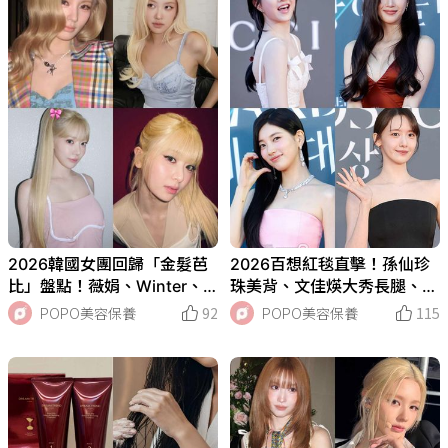
2026韓國女團回歸「金髮芭
2026百想紅毯直擊！孫仙珍
比」盤點！薇娟、Winter、R
珠美背、文佳煐大秀長腿、潤
osé美到像AI建模，Moka根
娥簡約黑禮服氣場全開，金高
POPO美容保養
92
POPO美容保養
115
本真人洋娃娃！
銀＆朴寶英仙氣大PK！