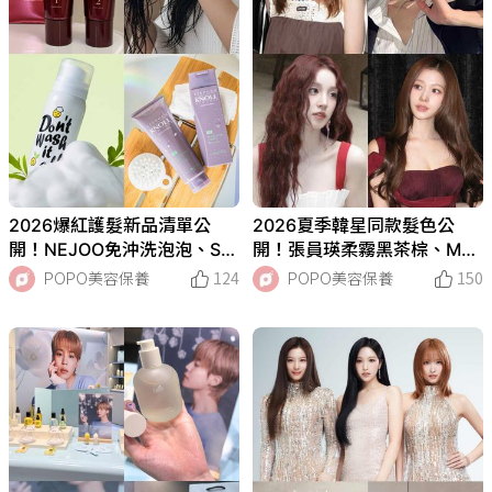
2026爆紅護髮新品清單公
2026夏季韓星同款髮色公
開！NEJOO免沖洗泡泡、SM
開！張員瑛柔霧黑茶棕、Mo
IB 1分鐘髮膜、凱夢蜂王乳兩
mo焦糖奶茶棕、Sana玫瑰茶
POPO美容保養
124
POPO美容保養
150
步驟修護被問爆！
棕，這樣染最顯白！