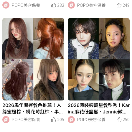
品，韓女人手一支捲髮霜、高
棕...，韓國髮廊詢問度破表
POPO美容保養
232
POPO美容保養
249
顱頂神器換上清新包裝，超萌
「深銀棕」、染完秒變財閥千
周邊必收藏！
金！
2026馬年開運髮色推薦！人
2026時裝週韓星髮型秀！Kar
緣蜜橙棕、桃花莓紅棕、事業
ina麻花低盤髮、Jennie微捲
霧冰棕...，最旺運勢染髮色一
綁髮，Stray Kids鉉辰層次中
POPO美容保養
205
POPO美容保養
250
次掌握！
長髮帥翻迪奧秀場！