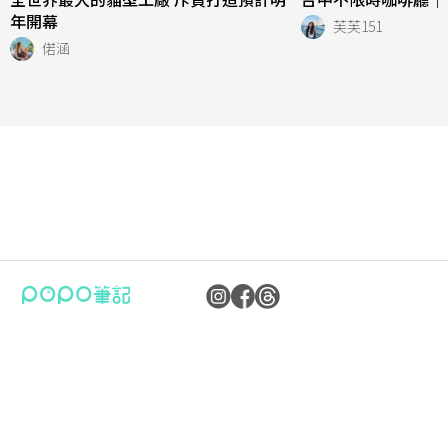
年開幕
芙芙151
偌涵
公司：卜卜文化傳媒股份有限公司
隱私權保護政策
統編：90476060
資訊內容管理規範
地址：臺北市內湖區瑞光路70號5樓
服務條款
信箱：
popo.service@langlive.com
FAQ常見問題
Copyright © 2023 卜卜文化傳媒股份有限公司版權所有 90476060