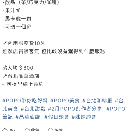
-飲品（茶/巧克力/咖啡）

-果汁🍹

-馬卡龍一顆

-可頌一個🥐

🔗內用服務費10%

雖然店員很客氣 但比較沒有獲得到什麼服務

💰人均＄800

📍台北晶華酒店

✅可提早線上預約

#POPO帶你吃好料
#POPO美食
#台北咖啡廳
#台
北美食
#台北甜點
#2月POPO創作者分享
#POPO
筆記
#晶華酒店
#假日聚會
#姊妹約會
287
收藏
評論