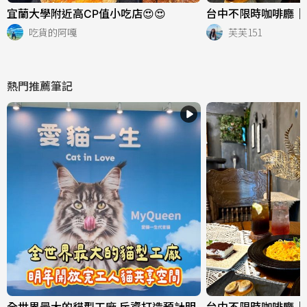
宜蘭大學附近高CP值小吃店😍😍
台中不限時咖啡廳｜
吃貨的阿嘎
芙芙151
熱門推薦筆記
全世界最大的貓型工廠 斥資打造預計明
台中不限時咖啡廳｜