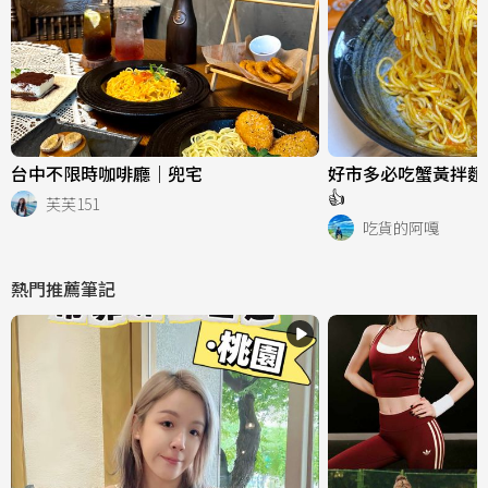
台中不限時咖啡廳｜兜宅
好市多必吃蟹黃拌麵
👍
芙芙151
吃貨的阿嘎
熱門推薦筆記