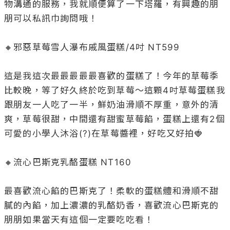
物溝通的服務，我就順便算了一下塔羅，有興趣的朋
朋可以私訊巾詢問哦！

🔸邪惡草莓雪人瀑布戚風蛋糕/4吋 NT599

這是我這次最最最最最喜歡的蛋糕了！今年的草莓季
比較晚，等了好久終於吃到草莓～這顆4吋草莓蛋糕我
跟朋友一人吃了一半，鮮奶油滑順不厚重，意外的清
爽，草莓很甜，中間還有甜蜜草莓餡，蛋糕上還有2個
可愛的小學人沐浴(?)在草莓醬裡，好吃又好拍🍓

🔸流心巴斯克乳酪蛋糕 NT160

最喜歡流心餡的巴斯克了！柔軟的蛋糕體和滑順不甜
膩的內餡，加上濃濃的乳酪奶香，喜歡流心巴斯克的
朋朋如果當天有這個一定要吃吃看！
