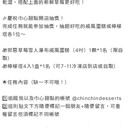
乾澀，搭配上面的新鮮草莓更好吃！

🎉慶祝巾心甜點開店抽獎！

完成任務就能參加抽獎，抽超好吃的戚風蛋糕或檸檬
塔各1位～

🎁邪惡草莓雪人瀑布戚風蛋糕（4吋）1顆*1名（限自
取）

🎁檸檬塔4入1盒*1名（可7-11冷凍店到店或自取）

🌟任務內容（缺一不可哦！）

1️⃣追蹤我以及巾心甜點的帳號 @
chinchindesserts
2️⃣這則貼文下方隨便標記一個朋友+隨便留言，可重
複留言但須標記不同帳號
