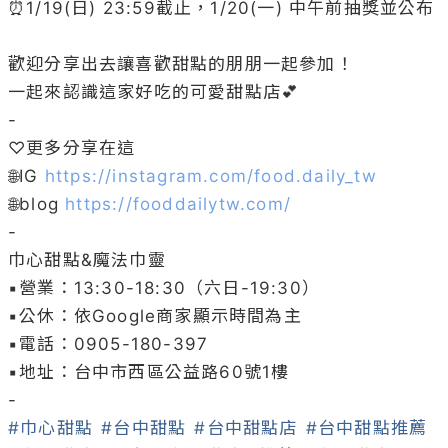
⏰1/19(日) 23:59截止，1/20(一) 中午前抽獎並公布

歡迎分享出去讓喜歡甜點的朋朋一起參加！

一起來認識這家好吃的可愛甜點店💕

-

♡更多分享在這

🌐IG 
https://instagram.com/food.daily_tw
🌐blog 
https://fooddailytw.com/
-

巾心甜點&魔法巾靈

▪️營業：13:30-18:30（六日-19:30）

▪️公休：依Google商家顯示時間為主

▪️電話：0905-180-397

▪️地址：台中市西區公益路60號1樓

#巾心甜點
#台中甜點
#台中甜點店
#台中甜點推薦