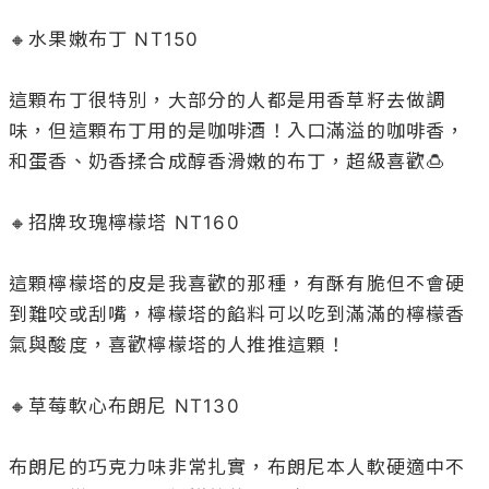
🔸水果嫩布丁 NT150

這顆布丁很特別，大部分的人都是用香草籽去做調
味，但這顆布丁用的是咖啡酒！入口滿溢的咖啡香，
和蛋香、奶香揉合成醇香滑嫩的布丁，超級喜歡🍮

🔸招牌玫瑰檸檬塔 NT160

這顆檸檬塔的皮是我喜歡的那種，有酥有脆但不會硬
到難咬或刮嘴，檸檬塔的餡料可以吃到滿滿的檸檬香
氣與酸度，喜歡檸檬塔的人推推這顆！

🔸草莓軟心布朗尼 NT130

布朗尼的巧克力味非常扎實，布朗尼本人軟硬適中不