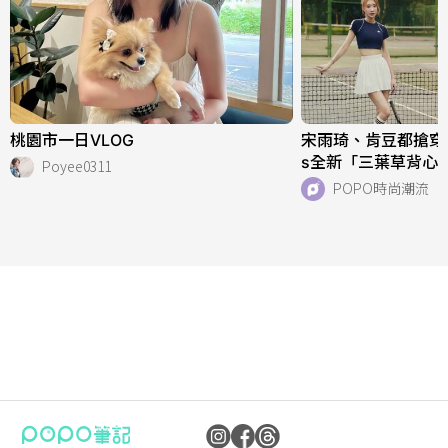
桃園市一日VLOG
宋雨琦、肯豆都搶穿！adi
s全新「三葉草背心
Poyee0311
天穿！直接當日常穿
POPO時尚潮流