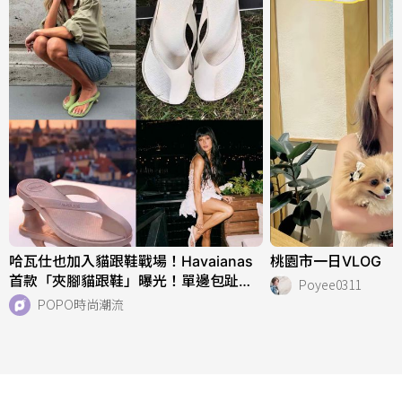
哈瓦仕也加入貓跟鞋戰場！Havaianas
桃園市一日VLOG
首款「夾腳貓跟鞋」曝光！單邊包趾超
Poyee0311
好看、一亮相就爆紅！
POPO時尚潮流