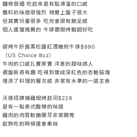
麵條很細 吃起來是有點滑溜的口感

醬料的味道很強烈 視覺上盤子很大

但其實份量很多 吃完會很有飽足感

個人還蠻推薦的 牛排跟焗烤蝦超好吃

碳烤牛肝菌黑松露紅酒嫩煎牛排$990

（US Choice 8oz）

牛肉的口感扎實厚實 洋蔥的甜味誘人

擺盤新奇有趣 吃得到燉成深紅色的杏鮑菇塊

增添了料理的層次感 非常有水準的一道主食

沃德招牌燒雞焗烤起司$228

是有一點泰式酸辣的味道

雞肉的肉質軟嫩彈牙非常開胃

趁熱吃的時候還會牽絲
