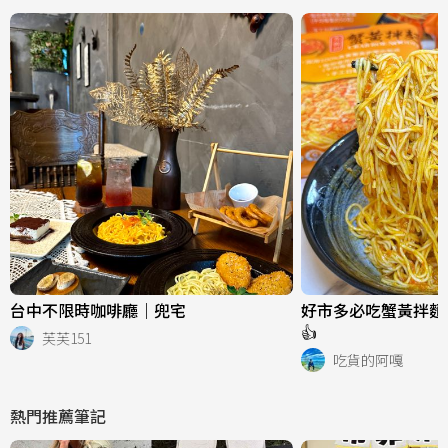
台中不限時咖啡廳｜兜宅
好市多必吃蟹黃拌麵
👍
芙芙151
吃貨的阿嘎
熱門推薦筆記