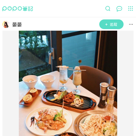
晏晏
追蹤