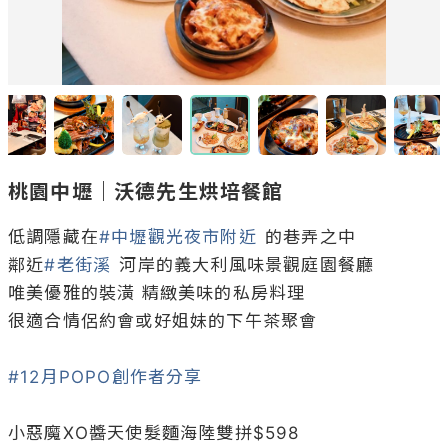
桃園中壢｜沃德先生烘培餐館
低調隱藏在
#中壢觀光夜市附近
 的巷弄之中

鄰近
#老街溪
 河岸的義大利風味景觀庭園餐廳

唯美優雅的裝潢 精緻美味的私房料理

很適合情侶約會或好姐妹的下午茶聚會

#12月POPO創作者分享
小惡魔XO醬天使髮麵海陸雙拼$598
