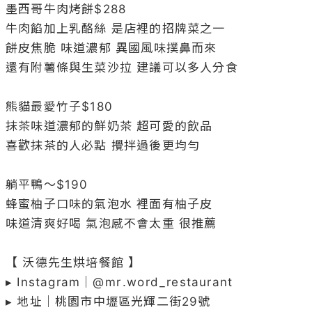
墨西哥牛肉烤餅$288

牛肉餡加上乳酪絲 是店裡的招牌菜之一

餅皮焦脆 味道濃郁 異國風味撲鼻而來 

還有附薯條與生菜沙拉 建議可以多人分食

熊貓最愛竹子$180

抹茶味道濃郁的鮮奶茶 超可愛的飲品

喜歡抹茶的人必點 攪拌過後更均勻

躺平鴨～$190

蜂蜜柚子口味的氣泡水 裡面有柚子皮

味道清爽好喝 氣泡感不會太重 很推薦

【 沃德先生烘培餐館 】

▸ Instagram｜@
mr
.word_restaurant

▸ 地址｜桃園市中壢區光輝二街29號
