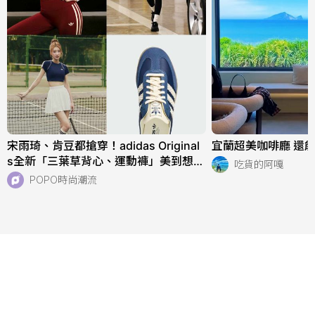
宋雨琦、肯豆都搶穿！adidas Original
宜蘭超美咖啡廳 還能
s全新「三葉草背心、運動褲」美到想天
吃貨的阿嘎
天穿！直接當日常穿也超適合！
POPO時尚潮流