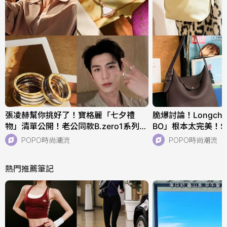
張凌赫幫你挑好了！寶格麗「七夕禮
脆爆討論！Longch
物」清單公開！老公同款B.zero1系列、
BO」根本太完美！
核桃們必收！
快衝店上試揹！
POPO時尚潮流
POPO時尚潮流
熱門推薦筆記