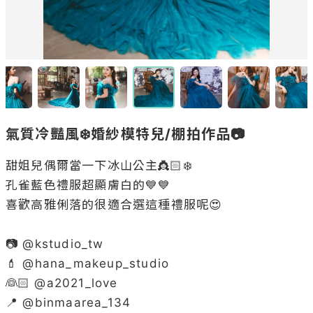
氣質冷豔風❄️婚紗模特兒/棚拍作品📷
甜姐兒偶爾當一下冰山公主👸🏻❄️

孔雀藍色禮服超顯膚白的💙💙

喜歡高雅俐落的很適合選這種禮服呢😍

📷 @
kstudio_tw
💄 @
hana_makeup_studio
👰🏻 @
a2021_love
📍 @
binmaarea_134