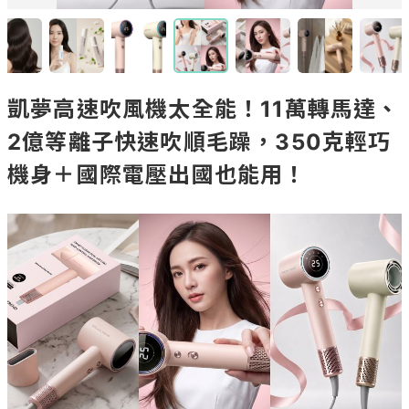
凱夢高速吹風機太全能！11萬轉馬達、
2億等離子快速吹順毛躁，350克輕巧
機身＋國際電壓出國也能用！