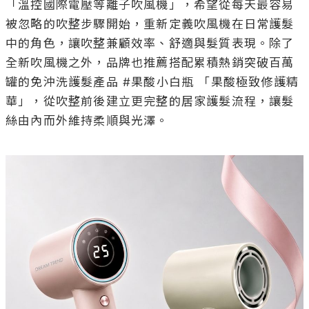
「溫控國際電壓等離子吹風機」，希望從每天最容易
被忽略的吹整步驟開始，重新定義吹風機在日常護髮
中的角色，讓吹整兼顧效率、舒適與髮質表現。除了
全新吹風機之外，品牌也推薦搭配累積熱銷突破百萬
罐的免沖洗護髮產品 #果酸小白瓶 「果酸極致修護精
華」，從吹整前後建立更完整的居家護髮流程，讓髮
絲由內而外維持柔順與光澤。
