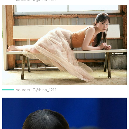
source/ IG@hina_ii211