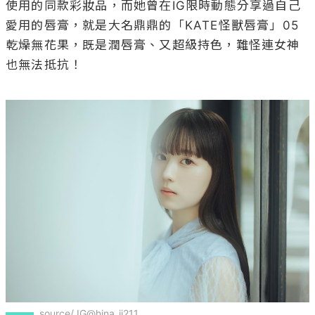
使用的同款彩妝品，而她曾在IG限時動態分享過自己
愛用的唇膏，就是大名鼎鼎的「KATE怪獸唇膏」05
乾燥無花果，既是潤唇膏、又超級持色，難怪連女神
也無法抵抗！

source/ IG@hina_ii211