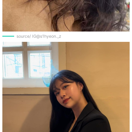
source/ IG@s1hyeon._z