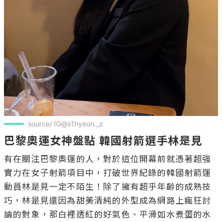
source/ IG@s1hyeon._z
巴黎奧運女神盤點 韓國射箭選手林是見
有在關注巴黎奧運的人，對於這位開幕前就憑著超強
實力在女子射箭項目中，打破世界紀錄的韓國射箭運
動員林是見一定不陌生！除了擁有超乎年齡的成熟技
巧，林是見還因為甜美清純的外型成為網路上瘋狂討
論的對象，那白裡透紅的好氣色、平滑如水煮蛋的水