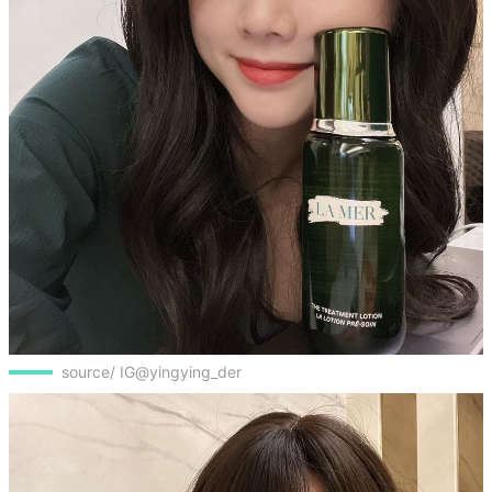
source/ IG@yingying_der