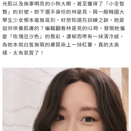
光肌以及無辜明亮的小狗大眼，甚至獲得了「小全智
賢」的封號。卸下選手身份的林是見，與一般韓國大
學生少女根本毫無區別，好想知道在訓練之餘，她是
如何保養肌膚的？編輯翻看林是見的IG時，發現她偏
愛「玫瑰豆沙色」的唇彩，濃郁而帶有一抹清冷感，
為她本就白皙無瑕的膚質染上一抹紅暈，真的太高
級、太有氣質了！
