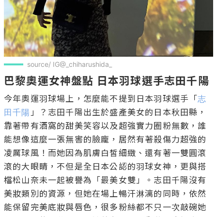
source/ IG@_chiharushida_
巴黎奧運女神盤點 日本羽球選手志田千陽
今年奧運羽球場上，怎麼能不提到日本羽球選手「
志
田千陽
」？志田千陽出生於盛產美女的日本秋田縣，
靠著帶有酒窩的甜美笑容以及超強實力圈粉無數，誰
能想像這麼一張無害的臉龐，居然有著殺傷力超強的
凌厲球風！而她因為肌膚白皙細緻、還有著一雙圓滾
滾的大眼睛，不但是全日本公認的羽球女神，更與搭
檔松山奈未一起被譽為「最美女雙」。志田千陽沒有
美妝類別的資源，但她在場上暢汗淋漓的同時，依然
能保留完美底妝與唇色，很多粉絲都不只一次敲碗她