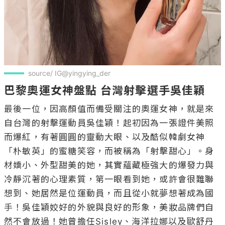
source/ IG@yingying_der
巴黎奧運女神盤點 台灣射擊選手吳佳穎
最後一位，因高顏值而備受關注的奧運女神，就是來
自台灣的射擊運動員吳佳穎！起初因為一張證件美照
而爆紅，有著圓圓的靈動大眼、以及酷似韓劇女神
「朴敏英」的蜜糖笑容，而被稱為「射擊甜心」。身
材嬌小、外型甜美的她，其實蘊藏極強大的爆發力與
冷靜沉著的心理素質，第一眼看到她，或許會很難聯
想到、她居然是位運動員，而且從小就夢想著成為國
手！吳佳穎姣好的外貌與良好的形象，美妝品牌們自
然不會放過！她曾擔任Sisley、海洋拉娜以及歐舒丹