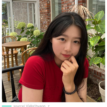
source/ IG@s1hyeon._z