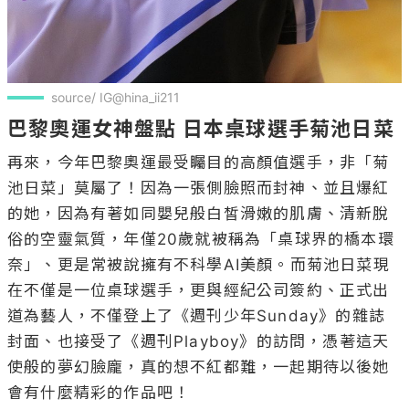
source/ IG@hina_ii211
巴黎奧運女神盤點 日本桌球選手菊池日菜
再來，今年巴黎奧運最受矚目的高顏值選手，非「菊
池日菜」莫屬了！因為一張側臉照而封神、並且爆紅
的她，因為有著如同嬰兒般白皙滑嫩的肌膚、清新脫
俗的空靈氣質，年僅20歲就被稱為「桌球界的橋本環
奈」、更是常被說擁有不科學AI美顏。而菊池日菜現
在不僅是一位桌球選手，更與經紀公司簽約、正式出
道為藝人，不僅登上了《週刊少年Sunday》的雜誌
封面、也接受了《週刊Playboy》的訪問，憑著這天
使般的夢幻臉龐，真的想不紅都難，一起期待以後她
會有什麼精彩的作品吧！
