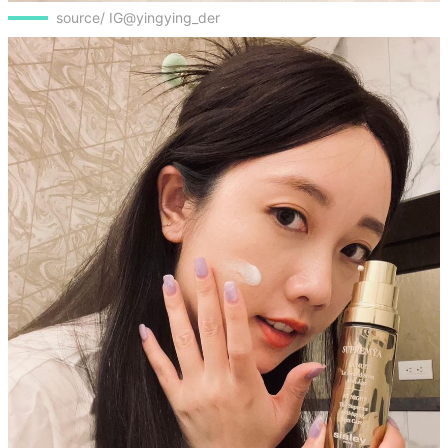
source/ IG@yingying_der