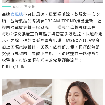
source/凱夢提供
高速
吹風機
不只比風速，更要把毛躁、乾燥髮一次吹
順！台灣髮品品牌凱夢DREAM TREND推出全新「溫
控國際電壓等離子吹風機」，搭載11萬轉高速馬達、
每秒2億高濃度正負等離子與智慧多段溫控，快速帶走
水分之餘，也能降低靜電與毛躁。約350克輕巧機身
加上國際電壓設計，居家、旅行都方便，再搭配熱銷
突破百萬罐的「果酸小白瓶」，從吹整前一路修護到
吹整後，打造柔順有光澤的完整護髮流程！

Editor/Julie
