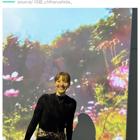
source/ IG@_chiharushida_