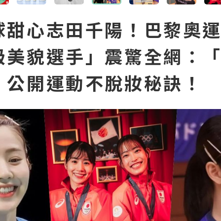
球甜心志田千陽！巴黎奧
級美貌選手」震驚全網：
」公開運動不脫妝秘訣！