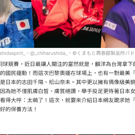
@_shidaspirit_、@_chiharushida_、©️くまもと再春館製薬
羽球競賽，近日最讓人關注的當然就是，麟洋為台灣拿下
的國民運動！而這次巴黎奧運在球場上，也有一對最美
是日本的志田千陽、松山奈未。其中更以擁有偶像級美
因為她不僅肌膚白皙、膚質絕讚，舉手投足更待著日本
看得大呼：太萌了！這次，就要來介紹日本網友跪求她
好的保養方法！
