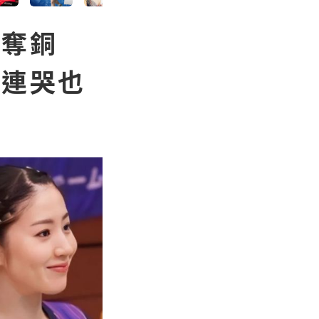
運奪銅
「連哭也