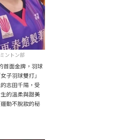
所バドミントン部
的首面金牌，羽球
「女子羽球雙打」
貌的志田千陽，受
女生的溫柔與甜美
「運動不脫妝的秘