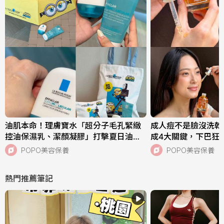
油肌本命！理膚寶水「超分子毛孔緊緻
成人痘不是臉沒洗乾
控油保濕乳、潔顏凝膠」打擊夏日油痘
成4大關鍵，下巴狂
危機，跨界聯名《小小兵與大怪獸》超
中，SISLEY植物
POPO美容保養
POPO美容保養
萌周邊快來收藏！
次搞定痘肌！
熱門推薦筆記