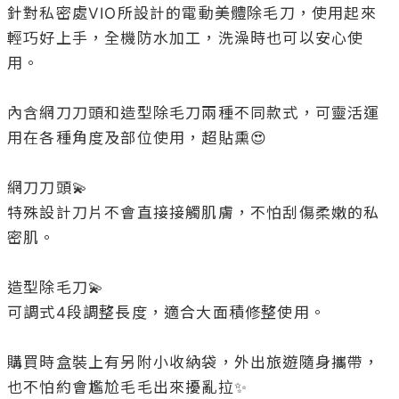
針對私密處VIO所設計的電動美體除毛刀，使用起來
輕巧好上手，全機防水加工，洗澡時也可以安心使
用。

內含網刀刀頭和造型除毛刀兩種不同款式，可靈活運
用在各種角度及部位使用，超貼熏😍

網刀刀頭💫

特殊設計刀片不會直接接觸肌膚，不怕刮傷柔嫩的私
密肌。

造型除毛刀💫

可調式4段調整長度，適合大面積修整使用。

購買時盒裝上有另附小收納袋，外出旅遊隨身攜帶，
也不怕約會尷尬毛毛出來擾亂拉✨
