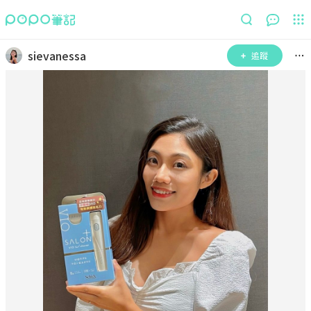
sievanessa
追蹤