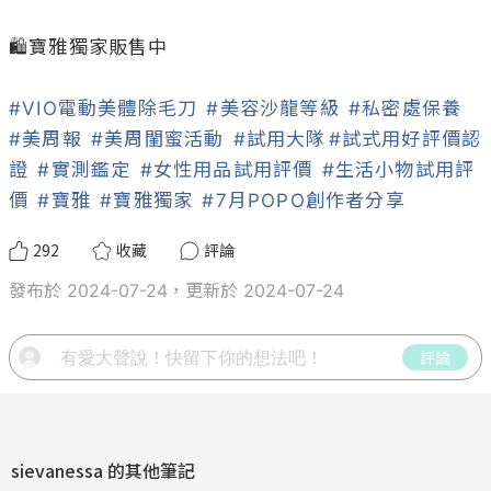
🛍️寶雅獨家販售中

#VIO電動美體除毛刀
#美容沙龍等級
#私密處保養
#美周報
#美周閨蜜活動
#試用大隊
#試式用好評價認
證
#實測鑑定
#女性用品試用評價
#生活小物試用評
價
#寶雅
#寶雅獨家
#7月POPO創作者分享
292
收藏
評論
發布於 2024-07-24，更新於 2024-07-24
評論
sievanessa
的其他筆記