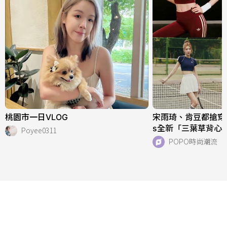
桃園市一日VLOG
宋雨琦、肯豆都搶穿！adi
s全新「三葉草背心
Poyee0311
天穿！直接當日常穿
POPO時尚潮流