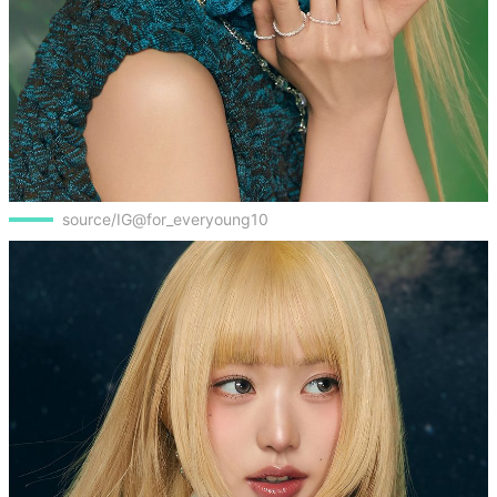
source/IG@for_everyoung10