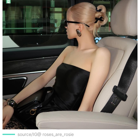
source/IG@ roses_are_rosie