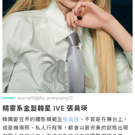
source/IG@for_everyoung10
精靈系金髮韓星 IVE 張員瑛
韓團愛豆界的體態模範生
張員瑛
，不管是在舞台上，
或是機場照、私人行程等，都會以最完美的狀態出現