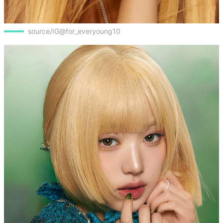
source/IG@for_everyoung10