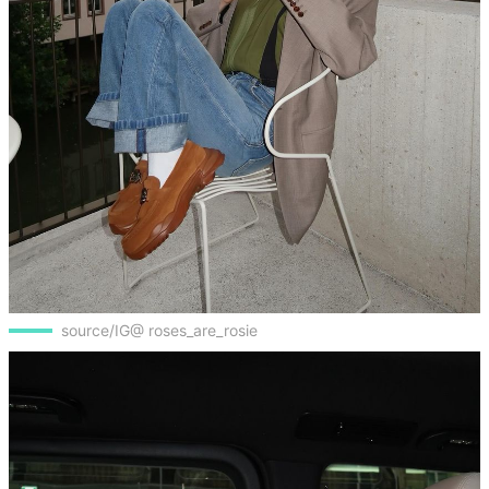
source/IG@ roses_are_rosie