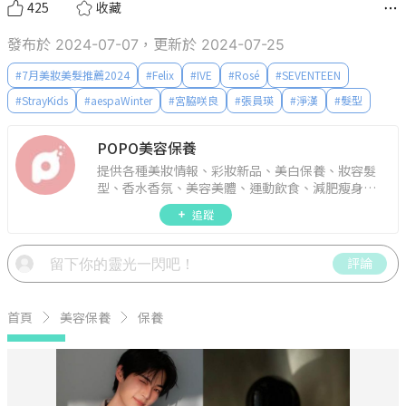
425
收藏
發布於 2024-07-07，更新於 2024-07-25
#
7月美妝美髮推薦2024
#
Felix
#
IVE
#
Rosé
#
SEVENTEEN
#
StrayKids
#
aespaWinter
#
宮脇咲良
#
張員瑛
#
淨漢
#
髮型
POPO美容保養
提供各種美妝情報、彩妝新品、美白保養、妝容髮
型、香水香氛、美容美體、運動飲食、減肥瘦身、
週年慶資訊。
追蹤
評論
首頁
美容保養
保養