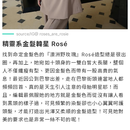
source/IG@ roses_are_rosie
精靈系金髮韓星 Rosé
找到命定金髮色的『澳洲野玫瑰』Rosé造型總是很出
圈，再加上，她宛如十頭身的一雙白皙大長腿，整個
人不僅纖瘦有型、更因金髮色而帶有一股高貴的氣
息！最近因公到巴黎出差，走在巴黎街頭連當地人都
頻頻回首、真的是天生引人注意的母胎明星耶！而
且，編輯最佩服她的地方就是金髮色而從沒有讓人看
到黑頭的樣子過，可見頻繁的染髮卻也小心翼翼呵護
頭髮，才能打造出光澤又柔順的金髮造型！可見她對
美的要求也是非常一絲不苟的呢！
