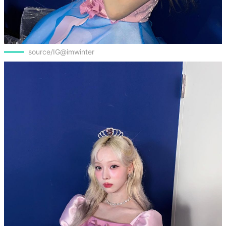
source/IG@imwinter