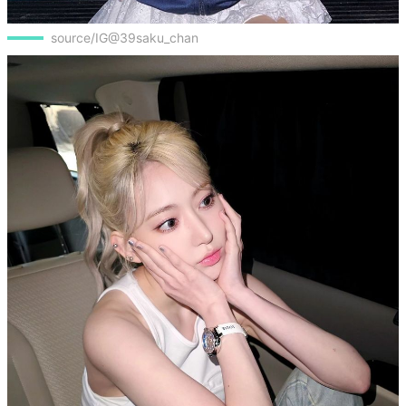
source/IG@39saku_chan