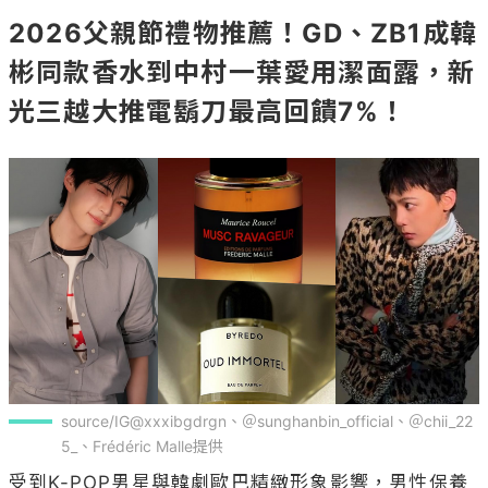
2026父親節禮物推薦！GD、ZB1成韓
彬同款香水到中村一葉愛用潔面露，新
光三越大推電鬍刀最高回饋7%！
source/IG@xxxibgdrgn、＠sunghanbin_official、＠chii_22
5_、Frédéric Malle提供
受到K-POP男星與韓劇歐巴精緻形象影響，男性保養