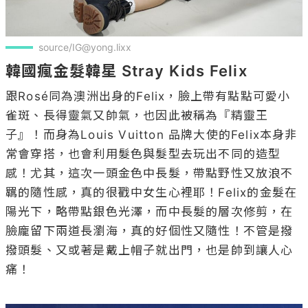
source/IG@yong.lixx
韓國瘋金髮韓星 Stray Kids Felix
跟Rosé同為澳洲出身的Felix，臉上帶有點點可愛小
雀斑、長得靈氣又帥氣，也因此被稱為『精靈王
子』！而身為Louis Vuitton 品牌大使的Felix本身非
常會穿搭，也會利用髮色與髮型去玩出不同的造型
感！尤其，這次一頭金色中長髮，帶點野性又放浪不
羈的隨性感，真的很戳中女生心裡耶！Felix的金髮在
陽光下，略帶點銀色光澤，而中長髮的層次修剪，在
臉龐留下兩道長瀏海，真的好個性又隨性！不管是撥
撥頭髮、又或著是戴上帽子就出門，也是帥到讓人心
痛！
