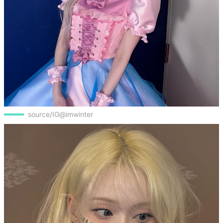
source/IG@imwinter