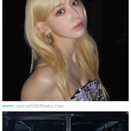
source/IG@39saku_chan