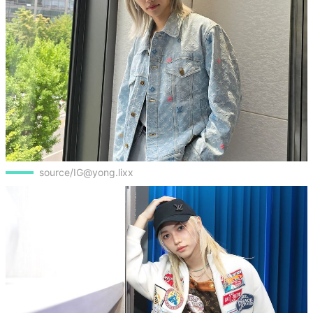
source/IG@yong.lixx