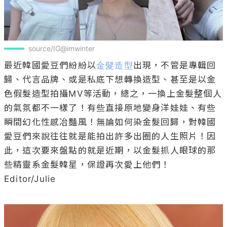
source/IG@imwinter
最近韓國愛豆們紛紛以
金髮造型
出現，不管是專輯回
歸、代言品牌、或是私底下想轉換造型、甚至是以金
色假髮造型拍攝MV等活動，總之，一換上金髮整個人
的氣氛都不一樣了！有些直接原地變身洋娃娃、有些
瞬間幻化性感冶豔風！無論如何染金髮回歸，對韓國
愛豆們來說往往就是能拍出許多出圈的人生照片！因
此，這次要來盤點的就是近期，以金髮抓人眼球的那
些精靈系金髮韓星，保證再次愛上他們！

Editor/Julie
