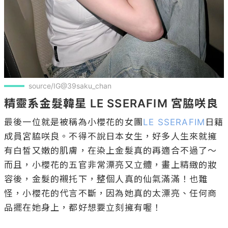
source/IG@39saku_chan
精靈系金髮韓星 LE SSERAFIM 宮脇咲良
最後一位就是被稱為小櫻花的女團
LE SSERAFIM
日籍
成員宮脇咲良。不得不說日本女生，好多人生來就擁
有白皙又嫩的肌膚，在染上金髮真的再適合不過了～
而且，小櫻花的五官非常漂亮又立體，畫上精緻的妝
容後，金髮的襯托下，整個人真的仙氣滿滿！也難
怪，小櫻花的代言不斷，因為她真的太漂亮、任何商
品擺在她身上，都好想要立刻擁有喔！