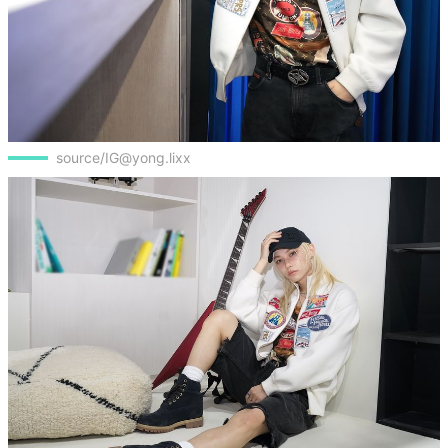
source/IG@yong.lixx