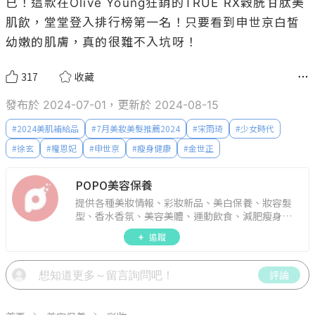
已！這款在Olive Young狂銷的TRUE RX穀胱甘肽美
肌飲，堂堂登入排行榜第一名！只要看到申世京白皙
幼嫩的肌膚，真的很難不入坑呀！
317
收藏
發布於 2024-07-01，更新於 2024-08-15
#
2024美肌補給品
#
7月美妝美髮推薦2024
#
宋雨琦
#
少女時代
#
徐玄
#
權恩妃
#
申世京
#
瘦身健康
#
金世正
POPO美容保養
提供各種美妝情報、彩妝新品、美白保養、妝容髮
型、香水香氛、美容美體、運動飲食、減肥瘦身、
週年慶資訊。
追蹤
評論