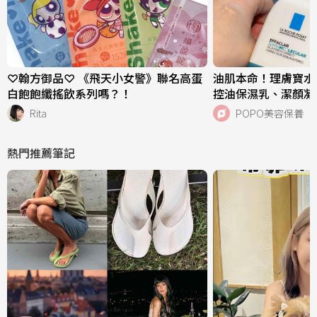
♡翰方御品♡ 《飛天小女警》聯名高蛋
油肌本命！理膚寶水
白飽飽纖搖飲系列嗎？！
控油保濕乳、潔顏凝
危機，跨界聯名《小
Rita
POPO美容保養
萌周邊快來收藏！
熱門推薦筆記