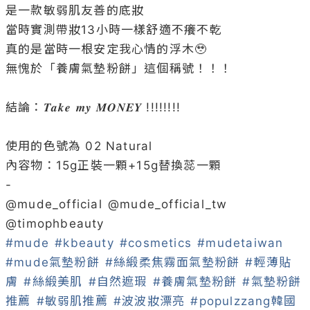
是一款敏弱肌友善的底妝

當時實測帶妝13小時一樣舒適不癢不乾

真的是當時一根安定我心情的浮木🥹

無愧於「養膚氣墊粉餅」這個稱號！！！

結論：𝑻𝒂𝒌𝒆 𝒎𝒚 𝑴𝑶𝑵𝑬𝒀 !!!!!!!!

使用的色號為 02 Natural 

內容物：15g正裝一顆+15g替換蕊一顆

-

@
mude_official
 @
mude_official_tw
@
timophbeauty
#mude
#kbeauty
#cosmetics
#mudetaiwan
#mude氣墊粉餅
#絲緞柔焦霧面氣墊粉餅
#輕薄貼
膚
#絲緞美肌
#自然遮瑕
#養膚氣墊粉餅
#氣墊粉餅
推薦
#敏弱肌推薦
#波波妝漂亮
#populzzang韓國