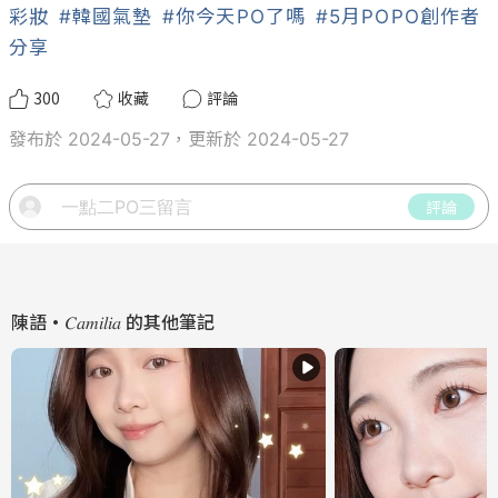
彩妝
#韓國氣墊
#你今天PO了嗎
#5月POPO創作者
分享
300
收藏
評論
發布於 2024-05-27，更新於 2024-05-27
評論
陳語·𝐶𝑎𝑚𝑖𝑙𝑖𝑎
的其他筆記