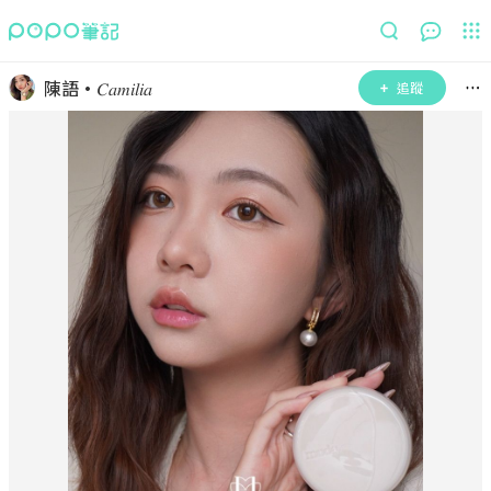
陳語·𝐶𝑎𝑚𝑖𝑙𝑖𝑎
追蹤