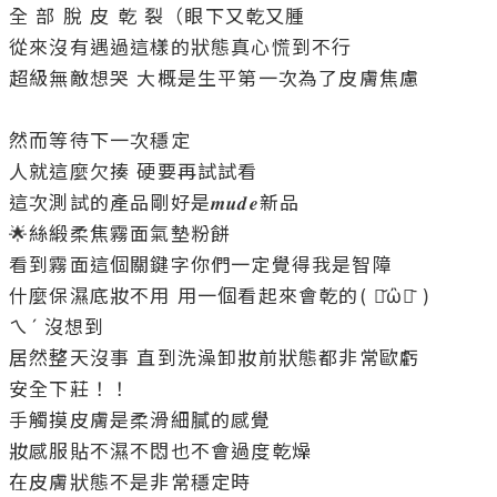
全 部 脫 皮 乾 裂（眼下又乾又腫

從來沒有遇過這樣的狀態真心慌到不行

超級無敵想哭 大概是生平第一次為了皮膚焦慮

然而等待下一次穩定

人就這麼欠揍 硬要再試試看

這次測試的產品剛好是𝒎𝒖𝒅𝒆新品

🌟絲緞柔焦霧面氣墊粉餅

看到霧面這個關鍵字你們一定覺得我是智障

什麼保濕底妝不用 用一個看起來會乾的( ･᷄ὢ･᷅ )

ㄟˊ 沒想到

居然整天沒事 直到洗澡卸妝前狀態都非常歐虧

安全下莊！！

手觸摸皮膚是柔滑細膩的感覺

妝感服貼不濕不悶也不會過度乾燥

在皮膚狀態不是非常穩定時
