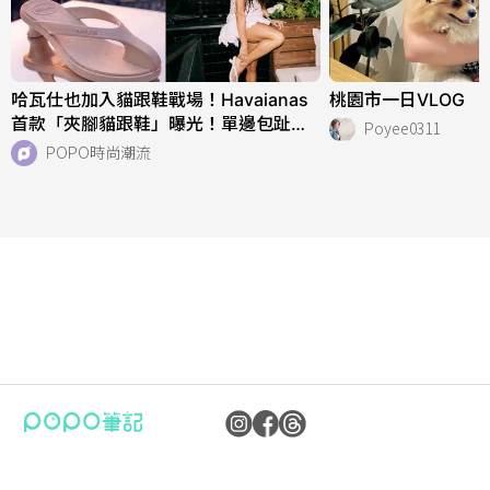
哈瓦仕也加入貓跟鞋戰場！Havaianas
桃園市一日VLOG
首款「夾腳貓跟鞋」曝光！單邊包趾超
Poyee0311
好看、一亮相就爆紅！
POPO時尚潮流
公司：卜卜文化傳媒股份有限公司
隱私權保護政策
統編：90476060
資訊內容管理規範