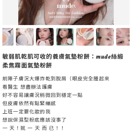
敏弱肌乾肌可收的養膚氣墊粉餅：𝒎𝒖𝒅𝒆絲緞
柔焦霧面氣墊粉餅
前陣子膚況大爆炸乾到脫屑（眼皮完全腫起來

看醫生 想盡辦法護膚

好不容易讓膚況稍微回到穩定一點

但皮膚依然有點緊繃感

上班一定要化妝的我

想說保濕型粉底應該沒事了

一 天！就 一 天 而 已！！
