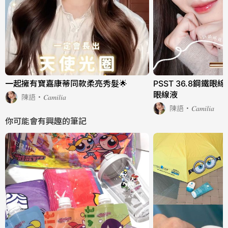
一起擁有寶嘉康蒂同款柔亮秀髮🌟
PSST 36.8鋼鐵
眼線液
陳語·𝐶𝑎𝑚𝑖𝑙𝑖𝑎
陳語·𝐶𝑎𝑚𝑖𝑙𝑖𝑎
你可能會有興趣的筆記