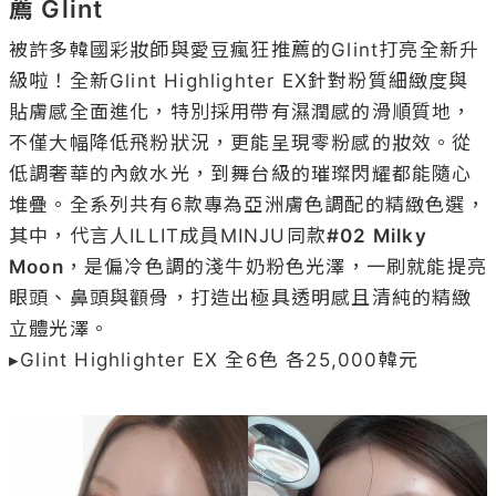
薦 Glint
被許多韓國彩妝師與愛豆瘋狂推薦的Glint打亮全新升
級啦！全新Glint Highlighter EX針對粉質細緻度與
貼膚感全面進化，特別採用帶有濕潤感的滑順質地，
不僅大幅降低飛粉狀況，更能呈現零粉感的妝效。從
低調奢華的內斂水光，到舞台級的璀璨閃耀都能隨心
堆疊。全系列共有6款專為亞洲膚色調配的精緻色選，
其中，代言人ILLIT成員MINJU同款
#02 Milky 
Moon
，是偏冷色調的淺牛奶粉色光澤，一刷就能提亮
眼頭、鼻頭與顴骨，打造出極具透明感且清純的精緻
立體光澤。

▸Glint Highlighter EX 全6色 各25,000韓元
