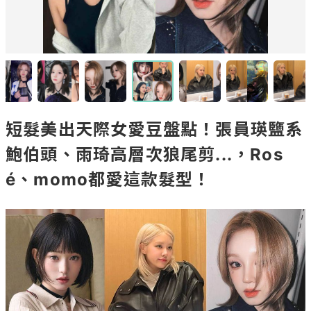
短髮美出天際女愛豆盤點！張員瑛鹽系
鮑伯頭、雨琦高層次狼尾剪...，Ros
é、momo都愛這款髮型！