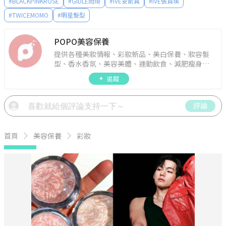
#
BLACKPINKROSE
#
GIDLE雨琦
#
IVE安俞真
#
IVE張員瑛
#
TWICEMOMO
#
明星髮型
POPO美容保養
提供各種美妝情報、彩妝新品、美白保養、妝容髮
型、香水香氛、美容美體、運動飲食、減肥瘦身、
週年慶資訊。
追蹤
評論
首頁
美容保養
彩妝