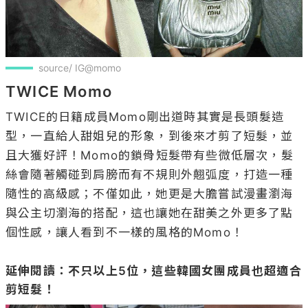
source/ IG@momo
TWICE Momo
TWICE的日籍成員Momo剛出道時其實是長頭髮造
型，一直給人甜姐兒的形象，到後來才剪了短髮，並
且大獲好評！Momo的鎖骨短髮帶有些微低層次，髮
絲會隨著觸碰到肩膀而有不規則外翹弧度，打造一種
隨性的高級感；不僅如此，她更是大膽嘗試漫畫瀏海
與公主切瀏海的搭配，這也讓她在甜美之外更多了點
個性感，讓人看到不一樣的風格的Momo！

延伸閱讀：不只以上5位，這些韓國女團成員也超適合
剪短髮！