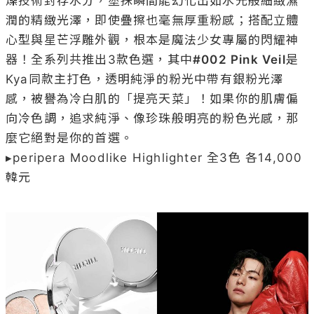
燥技術封存水分，塗抹瞬間能幻化出如水光般細緻濕
潤的精緻光澤，即使疊擦也毫無厚重粉感；搭配立體
心型與星芒浮雕外觀，根本是魔法少女專屬的閃耀神
器！全系列共推出3款色選，其中
#002 Pink Veil
是
Kya同款主打色，透明純淨的粉光中帶有銀粉光澤
感，被譽為冷白肌的「提亮天菜」！如果你的肌膚偏
向冷色調，追求純淨、像珍珠般明亮的粉色光感，那
麼它絕對是你的首選。

▸peripera Moodlike Highlighter 全3色 各14,000
韓元
