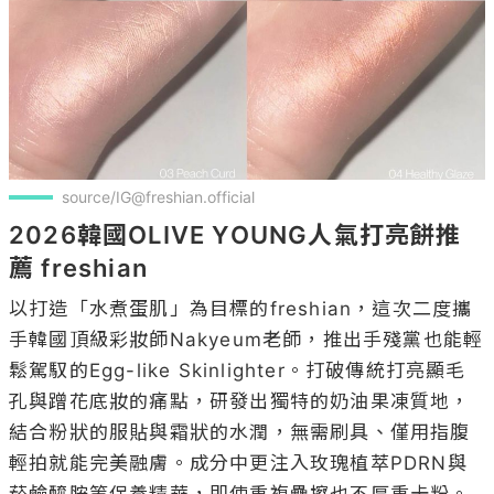
source/IG@freshian.official
2026韓國OLIVE YOUNG人氣打亮餅推
薦 freshian
以打造「水煮蛋肌」為目標的freshian，這次二度攜
手韓國頂級彩妝師Nakyeum老師，推出手殘黨也能輕
鬆駕馭的Egg-like Skinlighter。打破傳統打亮顯毛
孔與蹭花底妝的痛點，研發出獨特的奶油果凍質地，
結合粉狀的服貼與霜狀的水潤，無需刷具、僅用指腹
輕拍就能完美融膚。成分中更注入玫瑰植萃PDRN與
菸鹼醯胺等保養精華，即使重複疊擦也不厚重卡粉。