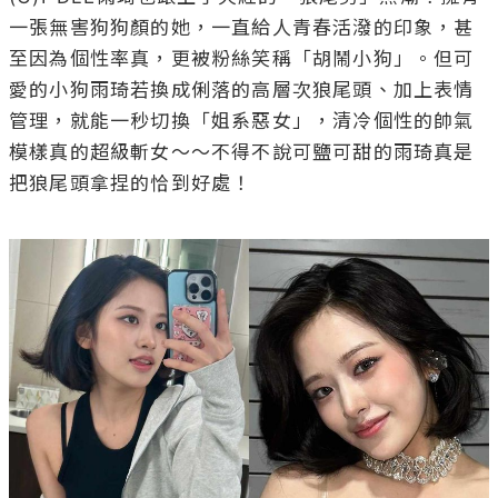
一張無害狗狗顏的她，一直給人青春活潑的印象，甚
至因為個性率真，更被粉絲笑稱「胡鬧小狗」。但可
愛的小狗雨琦若換成俐落的高層次狼尾頭、加上表情
管理，就能一秒切換「姐系惡女」，清冷個性的帥氣
模樣真的超級斬女～～不得不說可鹽可甜的雨琦真是
把狼尾頭拿捏的恰到好處！
