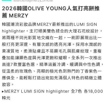
source/IG@merzy_official
2026韓國OLIVE YOUNG人氣打亮餅推
薦 MERZY
韓國潮流彩妝品牌MERZY最新推出的LUMI SIGN 
highlighter，主打絕美雙色揉合的大理石花紋設計，
將兩種不同光影質地交織在一起，一刷即展現出比一
般打亮更深邃、有層次感的透亮光澤。採用水潤感的
果凍質地，柔滑貼膚且不易顯毛孔與肌膚紋理，重複
疊加能讓顯色度與光澤更飽和耀眼。全系列一次推出
高達7款豐富色選，精準涵蓋冷調、暖調與中性色調，
從溫柔的玫瑰色、亮眼的極光色到熱門的丁香紫色一
應俱全，能輕鬆打造出宛如充滿個人特色的精緻立體
妝容。

▸MERZY LUMI SIGN highlighter 全7色 各18,000
韓元
