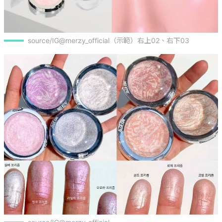
source/IG@merzy_official（示範）右上02、右下03