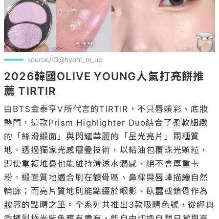
source/IG@hyoni_m_up
2026韓國OLIVE YOUNG人氣打亮餅推
薦 TIRTIR
由BTS金泰亨V所代言的TIRTIR，不只唇頰彩、底妝
熱門，這款Prism Highlighter Duo結合了柔軟細緻
的「絲滑緞面」與閃耀華麗的「星光亮片」兩種質
地。透過獨家光感層疊技術，以精油包覆珠光顆粒，
即使重複堆疊也能維持清透水潤感、絕不會厚重卡
粉。緞面質地適合刷在顴骨區、鼻樑與唇峰描繪自然
輪廓；而亮片質地則能點綴於眼影、臥蠶或鎖骨作為
妝容的點睛之筆。全系列共推出3款吸睛色號，從經典
香檳到極光紫色應有盡有，能自由切換自然日常與高