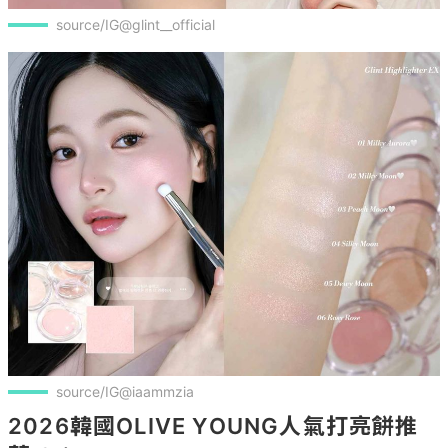
source/IG@glint__official
source/IG@iaammzia
2026韓國OLIVE YOUNG人氣打亮餅推