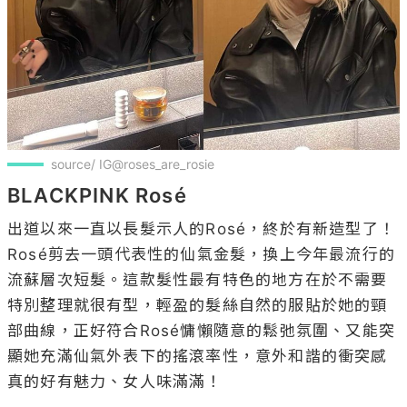
source/ IG@roses_are_rosie
BLACKPINK Rosé
出道以來一直以長髮示人的Rosé，終於有新造型了！
Rosé剪去一頭代表性的仙氣金髮，換上今年最流行的
流蘇層次短髮。這款髮性最有特色的地方在於不需要
特別整理就很有型，輕盈的髮絲自然的服貼於她的頸
部曲線，正好符合Rosé慵懶隨意的鬆弛氛圍、又能突
顯她充滿仙氣外表下的搖滾率性，意外和諧的衝突感
真的好有魅力、女人味滿滿！
