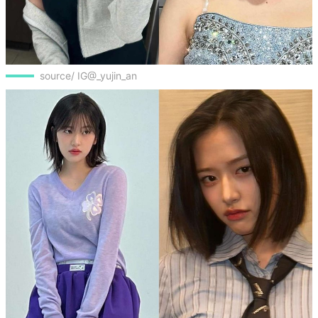
source/ IG@_yujin_an