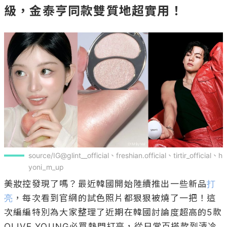
級，金泰亨同款雙質地超實用！
source/IG@glint__official、freshian.official、tirtir_official、h
yoni_m_up
美妝控發現了嗎？最近韓國開始陸續推出一些新品
打
亮
，每次看到官網的試色照片都狠狠被燒了一把！這
次編編特別為大家整理了近期在韓國討論度超高的5款
OLIVE YOUNG必買熱門打亮，從日常百搭款到清冷