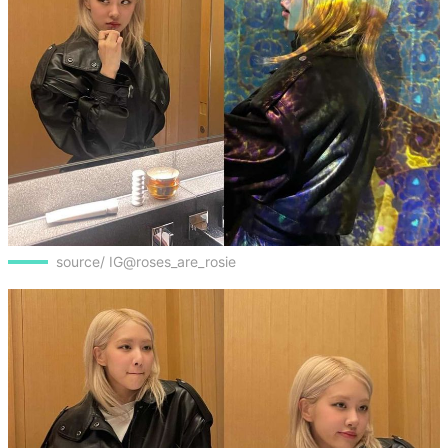
source/ IG@roses_are_rosie