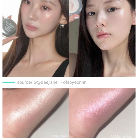
source/IG@baejiane 、ofsoyeonnn