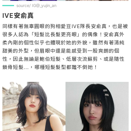
source/ IG@_yujin_an
IVE安俞真
同樣有著無辜圓眼的狗相愛豆IVE隊長安俞真，也是被
很多人認為「短髮比長髮更亮眼」的偶像！安俞真外
柔內剛的個性似乎也體現於她的外貌，雖然有著清純
甜美的外型，但眉眼中還是能感受到一股爽朗的個
性，因此無論是鮑伯短髮、低層次流蘇剪、或是隨性
鎖骨短髮...，哪種短髮髮型都難不倒她！
