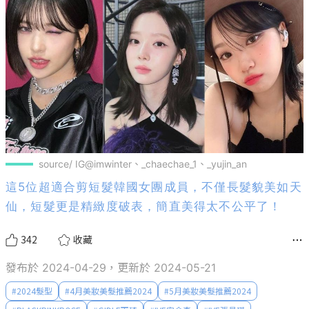
source/ IG@imwinter、_chaechae_1、_yujin_an
這5位超適合剪短髮韓國女團成員，不僅長髮貌美如天
仙，短髮更是精緻度破表，簡直美得太不公平了！
342
收藏
發布於 2024-04-29，更新於 2024-05-21
#
2024髮型
#
4月美妝美髮推薦2024
#
5月美妝美髮推薦2024