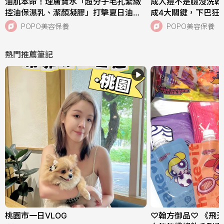
油肌本命！理膚寶水「超分子毛孔緊緻
成人痘不是臉沒洗乾
控油保濕乳、潔顏凝膠」打擊夏日油痘
成4大關鍵，下巴狂
危機，跨界聯名《小小兵與大怪獸》超
中，SISLEY植物
POPO美容保養
POPO美容保養
萌周邊快來收藏！
次搞定痘肌！
熱門推薦筆記
桃園市一日VLOG
♡翰方御品♡ 《飛