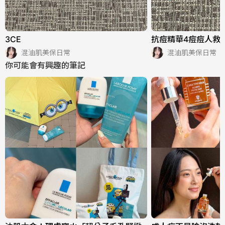
3CE
抗痘精華4痘痘人救
混油肌美保日常
混油肌美保日常
你可能會有興趣的筆記