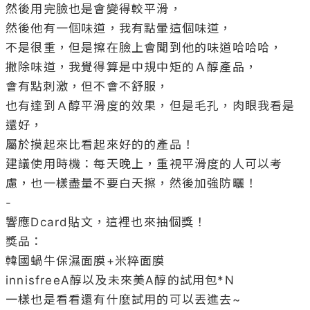
然後用完臉也是會變得較平滑，

然後他有一個味道，我有點暈這個味道，

不是很重，但是擦在臉上會聞到他的味道哈哈哈，

撇除味道，我覺得算是中規中矩的Ａ醇產品，

會有點刺激，但不會不舒服，

也有達到Ａ醇平滑度的效果，但是毛孔，肉眼我看是
還好，

屬於摸起來比看起來好的的產品！

建議使用時機：每天晚上，重視平滑度的人可以考
慮，也一樣盡量不要白天擦，然後加強防曬！

-

響應Dcard貼文，這裡也來抽個獎！

獎品：

韓國蝸牛保濕面膜+米粹面膜

innisfreeA醇以及未來美A醇的試用包*N

一樣也是看看還有什麼試用的可以丟進去~
