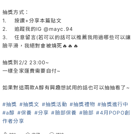
抽獎方式：

1.	按讚+分享本篇貼文

2.	追蹤我的IG @
mayc
.94 

3.	任意留言(若可以的話可以推薦我用過哪些可以讓
臉平滑，我絕對會被燒死🔥🔥🔥

抽獎到2/2 23:00~

一樣全家運費需要自付~

如果對這兩款A醇有興趣想試用的話也可以抽抽看了~

#抽獎
#抽獎文
#抽獎活動
#抽獎禮物
#抽獎進行中
#a醇
#保養
#分享
#臉部保養
#臉部
#4月POPO創
作者分享