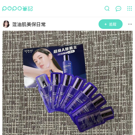
混油肌美保日常
追蹤