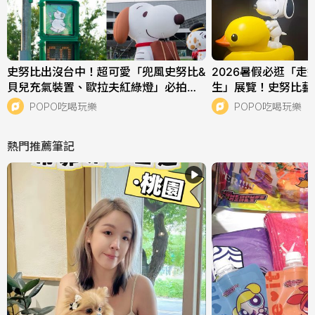
史努比出沒台中！超可愛「兜風史努比&
2026暑假必逛「走
貝兒充氣裝置、歐拉夫紅綠燈」必拍地
生」展覽！史努比藝
點一次看！
有「飛耳史努比」限
POPO吃喝玩樂
POPO吃喝玩樂
熱門推薦筆記