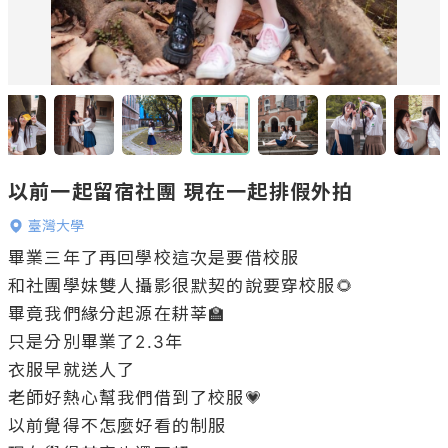
以前一起留宿社團 現在一起排假外拍
臺灣大學
畢業三年了再回學校這次是要借校服

和社團學妹雙人攝影很默契的說要穿校服🌻

畢竟我們緣分起源在耕莘🏫

只是分別畢業了2.3年

衣服早就送人了 

老師好熱心幫我們借到了校服💗

以前覺得不怎麼好看的制服
