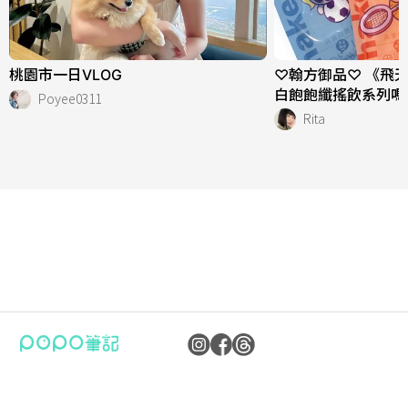
桃園市一日VLOG
♡翰方御品♡ 《飛
白飽飽纖搖飲系列嗎
Poyee0311
Rita
公司：卜卜文化傳媒股份有限公司
隱私權保護政策
統編：90476060
資訊內容管理規範
地址：臺北市內湖區瑞光路70號5樓