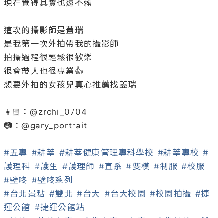
現在覺得其實也還不賴

這次的攝影師是蓋瑞

是我第一次外拍帶我的攝影師

拍攝過程很輕鬆很歡樂

很會帶人也很專業👍

想要外拍的女孩兒真心推薦找蓋瑞

👧🏻：@
zrchi_0704
📷：@
gary_portrait
#五專
#耕莘
#耕莘健康管理專科學校
#耕莘專校
#
護理科
#護生
#護理師
#直系
#雙模
#制服
#校服
#壁咚
#壁咚系列
#台北景點
#雙北
#台大
#台大校園
#校園拍攝
#捷
運公館
#捷運公館站