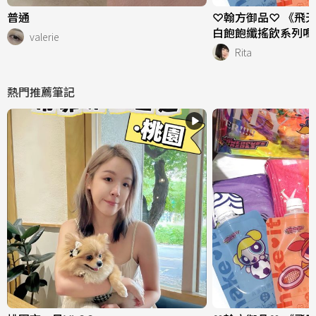
普通
♡翰方御品♡ 《飛
白飽飽纖搖飲系列嗎
valerie
Rita
熱門推薦筆記