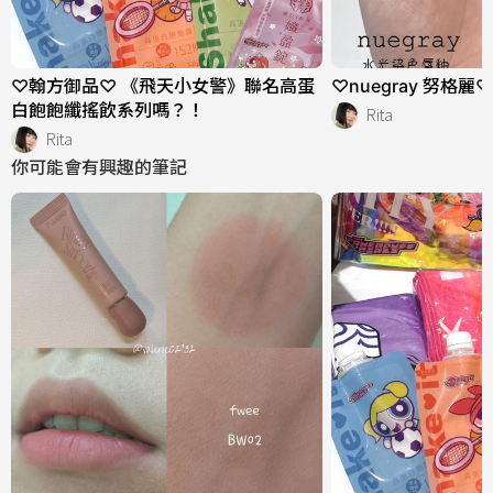
♡翰方御品♡ 《飛天小女警》聯名高蛋
♡nuegray 努格
白飽飽纖搖飲系列嗎？！
Rita
Rita
你可能會有興趣的筆記