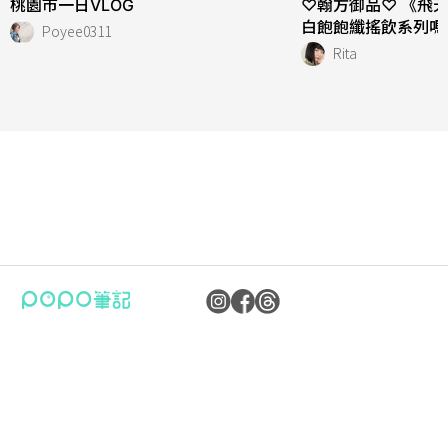
桃園市一日VLOG
♡翰方御品♡ 《飛
白飽飽纖搖飲系列嗎
Poyee0311
Rita
公司：卜卜文化傳媒股份有限公司
隱私權保護政策
統編：90476060
資訊內容管理規範
地址：臺北市內湖區瑞光路70號5樓
服務條款
信箱：
popo.service@langlive.com
FAQ常見問題
Copyright © 2023 卜卜文化傳媒股份有限公司版權所有 90476060