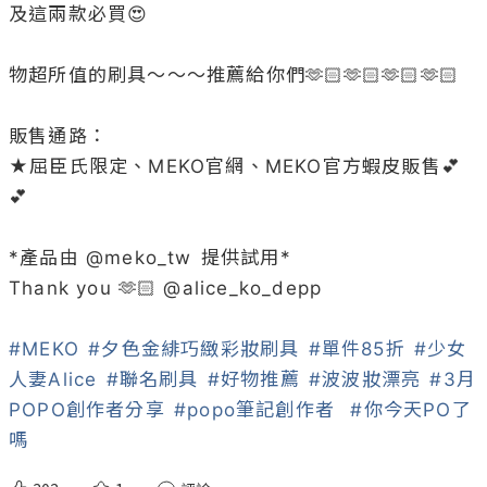
及這兩款必買😍

物超所值的刷具～～～推薦給你們🫶🏻🫶🏻🫶🏻🫶🏻

販售通路：

★屈臣氏限定、MEKO官網、MEKO官方蝦皮販售💕
💕

*產品由 @
meko_tw
 提供試用*

Thank you 🫶🏻 @
alice_ko_depp
#MEKO
#夕色金緋巧緻彩妝刷具
#單件85折
#少女
人妻Alice
#聯名刷具
#好物推薦
#波波妝漂亮
#3月
POPO創作者分享
#popo筆記創作者
#你今天PO了
嗎