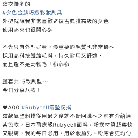
#夕色金緋巧緻彩妝刷具
外型就讓我非常喜歡💕復古典雅高級的夕色

使用起來也很開心🥳 

不光只有外型好看，最重要的毛質也非常優～

採用高科技纖維毛料，持久耐用又舒適，

而且還不是動物毛！👍👍👍

整套共15款刷型～

今日分享八款！

♥A00 
#Rubycell氣墊粉撲
這款氣墊粉撲從用過之後就不斷回購～之前有介紹過
紫色款，日本醫療級Rubycell面料，粉撲材質超柔軟
又親膚，我的每日必用，用於妝前乳、粉底會更均勻