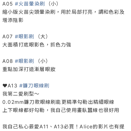
A05 
#火苗暈染刷
（小）

縮小版火苗尖頭暈染刷，用於局部打亮，調和色彩及
增添陰影

A07 
#眼影刷
（大）

大面積打底眼影色，抓色力強

A08 
#眼影刷
（小）

重點加深打造漸層眼妝

♥A13 
#鐮刀眼線刷
我第二愛刷型～

0.02mm鐮刀款眼線刷能更精準勾勒出精細眼線

上下眼線都好勾勒，我自己使用畫臥蠶線也很好用

我自己私心最愛A11、A13必買！Alice的影片也有提