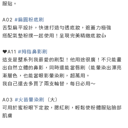
服貼。

A02 
#扁圓粉底刷
舌型扁平設計，快速打造勻透底妝，遮蓋力極強

搭配氣墊粉撲一起使用！呈現完美精緻底妝👍

♥A11 
#拇指鼻影刷
這支是整系列我最愛的刷型！他用途很廣！不只能畫
出自然立體的鼻影，同時還能當唇刷（能暈染出漂亮
漸層色，也能當眼影暈染刷，超萬用。

我自己還去多買了兩支輪替，每日必用～

A03 
#火苗暈染刷
（大）

可用於蜜粉眼下定妝，腮紅刷，輕鬆使粉體服貼臉部
肌膚
