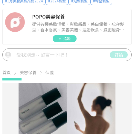
#
1月美妝美髮推薦2024
#
2024髮型
#
短髮髮型
#
韓星髮型
POPO美容保養
提供各種美妝情報、彩妝新品、美白保養、妝容髮
型、香水香氛、美容美體、運動飲食、減肥瘦身、
週年慶資訊。
追蹤
評論
首頁
美容保養
保養