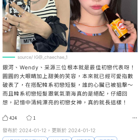
source/ IG@_chaechae_1
銀河、Wendy、采源三位根本就是最佳初戀代表呀！
圓圓的大眼睛加上甜美的笑容，本來就已經可愛指數
破表了，在搭配韓系初戀短髮，誰的心臟已被狙擊～
而且韓系初戀短髮跟氧氣瀏海真的是絕配，仔細回
想，記憶中清純漂亮的初戀女神，真的就長這樣！
424
1
發布於 2024-01-12，更新於 2024-01-12