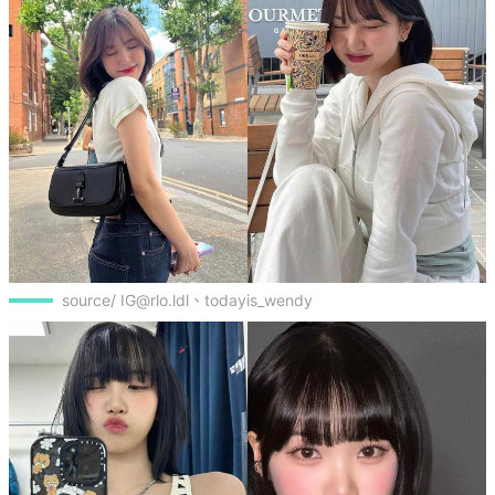
source/ IG@rlo.ldl、todayis_wendy