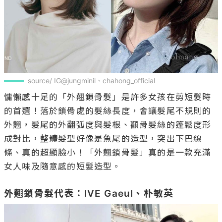
source/ IG@jungminil、chahong_official
慵懶感十足的「外翹鎖骨髮」是許多女孩在剪短髮時
的首選！落於鎖骨處的髮絲長度，會讓髮尾不規則的
外翹，髮尾的外翻弧度與髮根、顴骨髮絲的篷鬆度形
成對比，整體髮型好像是魚尾的造型，突出下巴線
條、真的超顯臉小！「外翹鎖骨髮」真的是一款充滿
女人味及隨意感的短髮造型。

外翹鎖骨髮代表：IVE Gaeul、朴敏英