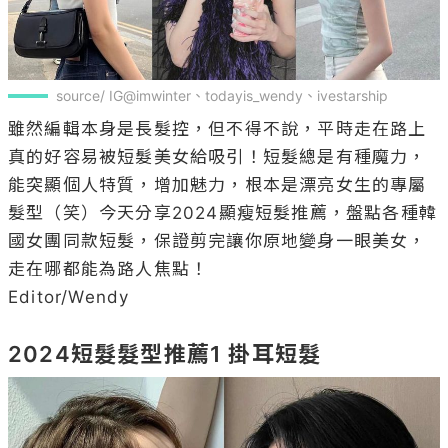
source/ IG@imwinter、todayis_wendy、ivestarship
雖然編輯本身是長髮控，但不得不說，平時走在路上
真的好容易被短髮美女給吸引！短髮總是有種魔力，
能突顯個人特質，增加魅力，根本是漂亮女生的專屬
髮型（笑）今天分享2024顯瘦短髮推薦，盤點各種韓
國女團同款短髮，保證剪完讓你原地變身一眼美女，
走在哪都能為路人焦點！

Editor/Wendy

2024短髮髮型推薦1 掛耳短髮