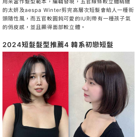
用來當作髮型範本，編輯發現，五官線條較立體精緻
的太妍及aespa Winter剪完高層次短髮會給人一種街
頭隨性風，而五官較圓鈍可愛的IU則帶有一種孩子氣
的俏皮感，並且顯得面部較立體。

2024短髮髮型推薦4 韓系初戀短髮