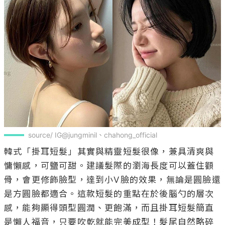
source/ IG@jungminil、chahong_official
韓式「掛耳短髮」其實與精靈短髮很像，兼具清爽與
慵懶感，可鹽可甜。建議髮際的瀏海長度可以蓋住顴
骨，會更修飾臉型，達到小V臉的效果，無論是圓臉還
是方圓臉都適合。這款短髮的重點在於後腦勺的層次
感，能夠顯得頭型圓潤、更飽滿，而且掛耳短髮簡直
是懶人福音，只要吹乾就能完美成型！髮尾自然略碎