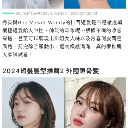
source/ IG@todayis_wendy、sooyoungchoi
秀英與Red Velvet Wendy的掛耳短髮是不是徹底顛
覆極短髮給人中性、帥氣的印象呢～根據不同的妝容
穿搭，甚至可以展現出御姐女人味以及青春俏皮兩種
風格，剪完除了顯臉小，還高級感滿滿，真的很推薦
大家試試看！

2024短髮髮型推薦2 外翹鎖骨髪