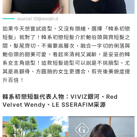
source/ IG@woojin.d
如果今天想嘗試造型、又沒有頭緒，選擇「韓系初戀
短髮」就對了！韓系初戀短髮介於鮑伯頭與齊短髮之
間，髮尾齊切、不需要高層次，融合一字切的俐落與
鮑伯頭的甜美可愛，看起來清純又減齡，是妥妥的韓
系女主角造型！這款短髮造型可以說是不挑臉型，尤
其是高顴骨、方圓臉的女生更適合，剪完後美貌度提
升百倍！

韓系初戀短髮代表人物：VIVIZ銀河、Red 
Velvet Wendy、LE SSERAFIM采源