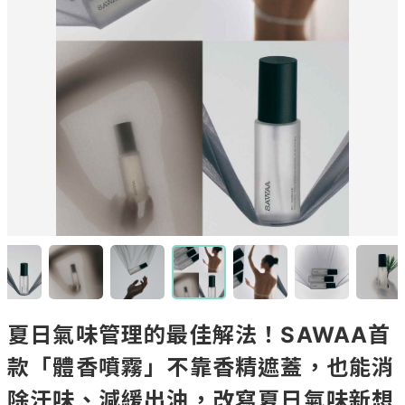
夏日氣味管理的最佳解法！SAWAA首
款「體香噴霧」不靠香精遮蓋，也能消
除汗味、減緩出油，改寫夏日氣味新想