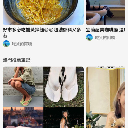
好市多必吃蟹黃拌麵😍😍超濃郁料又多
宜蘭超美咖啡廳 還能
👍
吃貨的阿嘎
吃貨的阿嘎
熱門推薦筆記