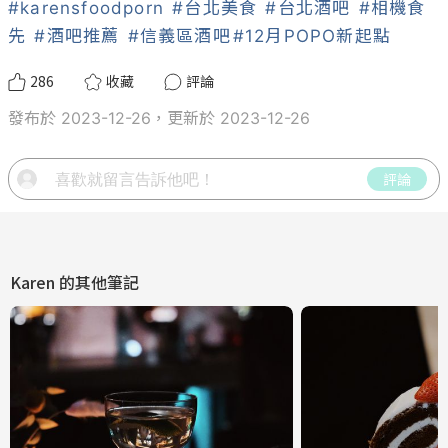
#karensfoodporn
#台北美食
#台北酒吧
#相機食
先
#酒吧推薦
#信義區酒吧
#12月POPO新起點
286
收藏
評論
發布於 2023-12-26，更新於 2023-12-26
評論
Karen
的其他筆記