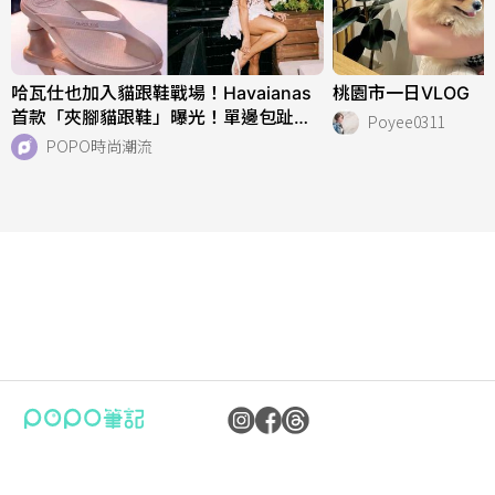
哈瓦仕也加入貓跟鞋戰場！Havaianas
桃園市一日VLOG
首款「夾腳貓跟鞋」曝光！單邊包趾超
Poyee0311
好看、一亮相就爆紅！
POPO時尚潮流
公司：卜卜文化傳媒股份有限公司
隱私權保護政策
統編：90476060
資訊內容管理規範
地址：臺北市內湖區瑞光路70號5樓