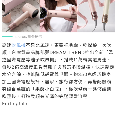
source/凱夢提供
高速
吹風機
不只比風速，更要把毛躁、乾燥髮一次吹
順！台灣髮品品牌凱夢DREAM TREND推出全新「溫
控國際電壓等離子吹風機」，搭載11萬轉高速馬達、
每秒2億高濃度正負等離子與智慧多段溫控，快速帶走
水分之餘，也能降低靜電與毛躁。約350克輕巧機身
加上國際電壓設計，居家、旅行都方便，再搭配熱銷
突破百萬罐的「果酸小白瓶」，從吹整前一路修護到
吹整後，打造柔順有光澤的完整護髮流程！

Editor/Julie
