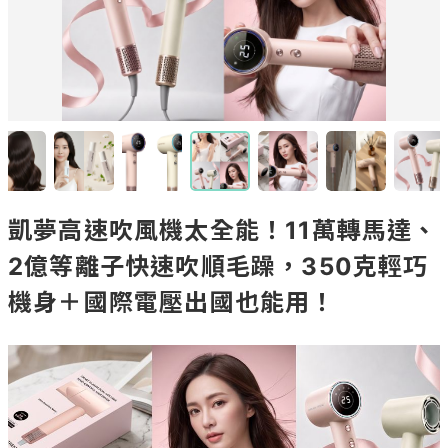
凱夢高速吹風機太全能！11萬轉馬達、
2億等離子快速吹順毛躁，350克輕巧
機身＋國際電壓出國也能用！