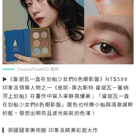
Source/FreshO2 提供
▶《雷諾瓦一直在划船少女們6色眼影盤》NT$599   

印象派領導人物之一《皮耶-奧古斯特·雷諾瓦－塞納
河上划船》在畫作中寫入寧靜與優美；「雷諾瓦一直
在划船少女們6色眼影盤」選色也呼應小船與清澈湖畔
的藍，發想出明亮且波光粼粼的色澤！

▎英國國家美術館 印象派精美彩妝大作
