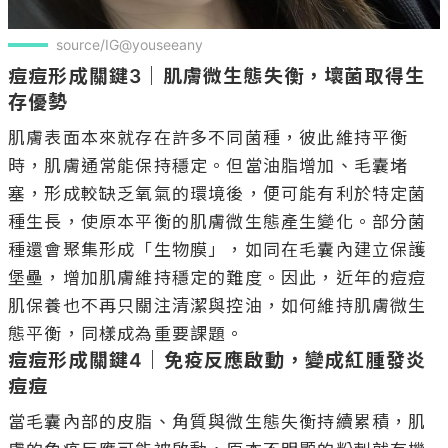
source/IG@youseeany
痘痘形成關鍵3｜肌膚微生態失衡，壞菌取得生
存優勢
肌膚表面本來就存在許多不同菌種，彼此維持平衡
時，肌膚通常能保持穩定。但當油脂增加、毛囊堵
塞，形成較缺乏氧氣的環境後，便可能有利於特定菌
種生長，使原本平衡的肌膚微生態產生變化。部分菌
種還會聚集形成「生物膜」，如同在毛囊內建立保護
堡壘，增加肌膚維持穩定的難度。因此，近年的痘痘
肌保養也不再只關注清潔與控油，如何維持肌膚微生
痘痘形成關鍵4｜免疫反應啟動，變成紅腫發炎
痘痘
當毛囊內部的皮脂、角質與微生態失衡持續累積，肌