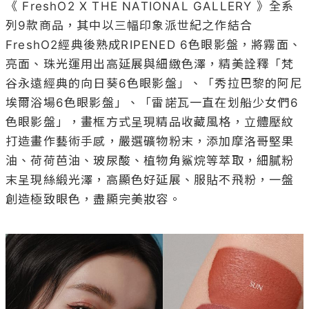
《 FreshO2 X THE NATIONAL GALLERY 》全系
列9款商品，其中以三幅印象派世紀之作結合
FreshO2經典後熟成RIPENED 6色眼影盤，將霧面、
亮面、珠光運用出高延展與細緻色澤，精美詮釋「梵
谷永遠經典的向日葵6色眼影盤」、「秀拉巴黎的阿尼
埃爾浴場6色眼影盤」、「雷諾瓦一直在划船少女們6
色眼影盤」，畫框方式呈現精品收藏風格，立體壓紋
打造畫作藝術手感，嚴選礦物粉末，添加摩洛哥堅果
油、荷荷芭油、玻尿酸、植物角鯊烷等萃取，細膩粉
末呈現絲緞光澤，高顯色好延展、服貼不飛粉，一盤
創造極致眼色，盡顯完美妝容。
