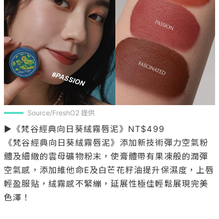
Source/FreshO2 提供
▶《梵谷經典向日葵絨霧唇泥》NT$499

《梵谷經典向日葵絨霧唇泥》添加新技術彈力空氣粉
體及細緻的雲母礦物粉末，使膏體帶有果凍般的潤彈
空氣感，添加維他命E及白芒花籽油提升保濕度，上唇
輕盈服貼，絨霧感不緊繃，延展性極佳輕鬆展現完美
色澤！
