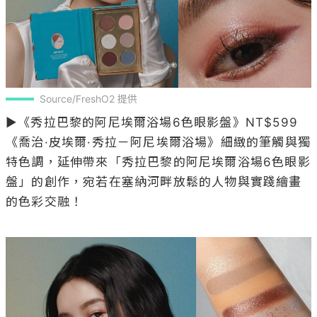
Source/FreshO2 提供
▶《秀拉巴黎的阿尼埃爾浴場6色眼影盤》NT$599

《喬治·皮埃爾·秀拉－阿尼埃爾浴場》細緻的筆觸與獨
特色調，延伸帶來「秀拉巴黎的阿尼埃爾浴場6色眼影
盤」的創作，宛若在塞納河畔放鬆的人物與實踐繪畫
的色彩交融！
