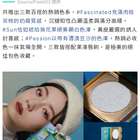
Source/FreshO2 提供
共推出三款百搭的熱銷色系，
#Fascinated充滿肉桂
茶棕的奶霧質感
，沉穩知性凸顯溫柔與滿分高級，
#Sun恰如琥珀無花果絕美顯白色澤
，黃皮嚴選的誘人
討喜感；
#Passion以帶有酒漬豆沙的色澤
，熱銷必收
色一抹氣場全開，三款皆搭配果凍唇刷，是極美的絕
佳包色收藏。
