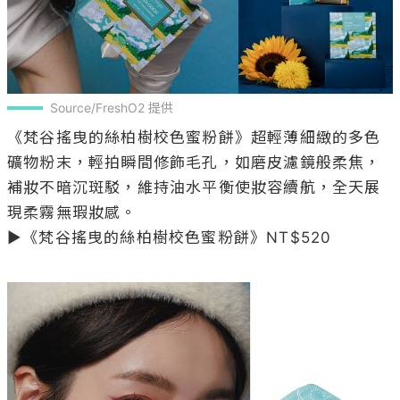
Source/FreshO2 提供
《梵谷搖曳的絲柏樹校色蜜粉餅》超輕薄細緻的多色
礦物粉末，輕拍瞬間修飾毛孔，如磨皮濾鏡般柔焦，
補妝不暗沉斑駁，維持油水平衡使妝容續航，全天展
現柔霧無瑕妝感。

▶《梵谷搖曳的絲柏樹校色蜜粉餅》NT$520
