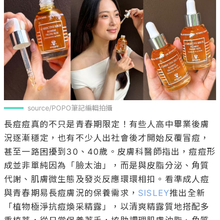
source/POPO筆記編輯拍攝
長痘痘真的不只是青春期限定！有些人高中畢業後膚
況逐漸穩定，也有不少人出社會後才開始反覆冒痘，
甚至一路困擾到30、40歲。皮膚科醫師指出，痘痘形
成並非單純因為「臉太油」，而是與皮脂分泌、角質
代謝、肌膚微生態及發炎反應環環相扣。看準成人痘
與青春期易長痘膚況的保養需求，
SISLEY
推出全新
「植物極淨抗痘煥采精露」，以清爽精露質地搭配多