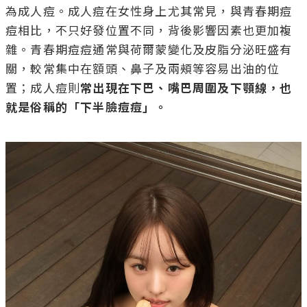
為成人痘。成人痘在女性身上尤其常見，與青春期痘
痘相比，不只好發位置不同，背後影響因素也更加複
雜。青春期痘痘通常與荷爾蒙變化及皮脂分泌旺盛有
關，較常集中在額頭、鼻子及兩頰等容易出油的位
置；成人痘則
常出現在下巴、嘴巴周圍及下顎線，也
就是俗稱的「下半臉痘痘」。