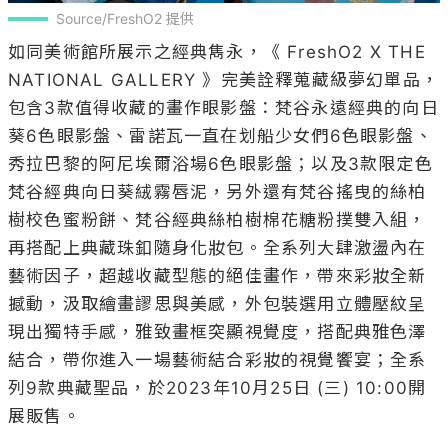
Source/FreshO2 提供
如同美術館所展示之經典雋永，《 FreshO2 X THE 
NATIONAL GALLERY 》完美詮釋蒐藏級夢幻單品，
包含3款值得收藏的畫作眼影盤：梵谷永遠經典的向日
葵6色眼影盤、雷諾瓦一直在划船少女們6色眼影盤、
秀拉巴黎的阿尼埃爾浴場6色眼影盤；以及3款限定色
梵谷經典向日葵絨霧唇泥，另外還有梵谷搖曳的絲柏
樹校色蜜粉餅、梵谷經典絲柏樹棉花糖粉撲雙入組，
再搭配上典藏珠釦隨身化妝包。全系列大肆激盪內在
藝術因子，超越收藏型態的絕佳畫作，帶來彩妝全新
撼動，汲取繪畫謬思與美感，外包裝選用立體壓紋呈
現出獨特手感，雅致畫框突顯視覺度，搭配典雅色澤
結合，帶你進入一場藝術結合彩妝的視覺饗宴；全系
列9款典藏聖品，於2023年10月25日 (三) 10:00開
展販售。
