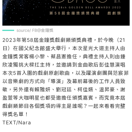
source/ FB@金鐘獎
2023年第58屆金鐘獎戲劇類頒獎典禮，於今晚（21
日）在國父紀念館盛大舉行，本次星光大道主持人由
金鐘獎常客楊小黎、蔡昌憲擔任，典禮主持人則由鍾
欣凌獨挑大樑扛主持，並邀請到金曲歌后彭佳慧演唱
本次5首入圍的戲劇原創歌曲，以及躍演劇團與范宸菲
以音樂劇的方式向「導演」及幕前幕後的工作人員致
敬，另外還有賴雅妍、劉冠廷、柯佳嬿、温昇豪、謝
盈萱等大咖明星也都受邀擔任頒獎嘉賓。而究竟本屆
戲劇類節目各個獎項的得主是誰呢？一起來看看完整
得獎名單！

TEXT/Nara
