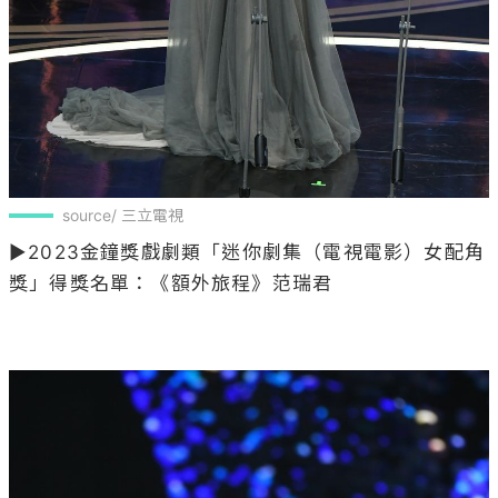
source/ 三立電視
▶2023金鐘獎戲劇類「迷你劇集（電視電影）女配角
獎」得獎名單：《額外旅程》范瑞君
