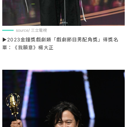
source/ 三立電視
▶2023金鐘獎戲劇類「戲劇節目男配角獎」得獎名
單：《我願意》楊大正
