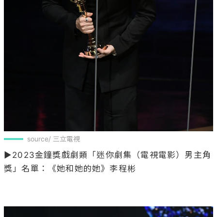
source/ 三立電視
▶2023金鐘獎戲劇類「迷你劇集（電視電影）男主角
獎」名單：《她和她的她》李程彬
