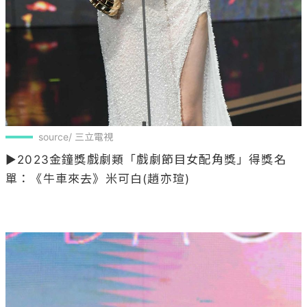
source/ 三立電視
▶2023金鐘獎戲劇類「戲劇節目女配角獎」得獎名
單：《牛車來去》米可白(趙亦瑄)
