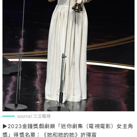
source/ 三立電視
▶2023金鐘獎戲劇類「迷你劇集（電視電影）女主角
獎」得獎名單：《她和她的她》許瑋甯
