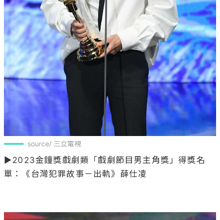
source/ 三立電視
▶2023金鐘獎戲劇類「戲劇節目男主角獎」得獎名
單：《台灣犯罪故事－出軌》薛仕凌
