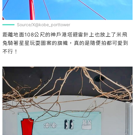
Source/X@kobe_porttower
距離地面108公尺的神戶港塔避雷針上也放上了米飛
兔騎著星星玩耍圖案的旗幟，真的是隨便拍都可愛到
不行！
