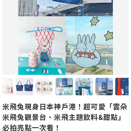
米飛兔現身日本神戶港！超可愛「雲朵
米飛兔觀景台、米飛主題飲料&甜點」
必拍亮點一次看！