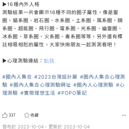
▶16種內外人格

測驗結果一共會顯示16種不同的圈子屬性，像是靈
圈、貓系圈、岩石圈、水系圈、土系圈、風系圈、鋼
系圈、超能圈、飛行圈、電系圈、光系圈、幽靈圈、
冰系圈、草系圈、火系圈、毒系圈等等，另外還有標
註相吸相剋的屬性，大家快揪朋友一起測測看吧！

▶心理測驗連結：
點我
#圈內人集合
#2023台灣設計展
#圈內人集合心理測
驗
#圈內人集合心理測驗網址
#圈內人心理測驗
#心
理測驗
#實現理想生活
#POPO筆記
337
收藏
發布於 2023-10-04，更新於 2023-10-04