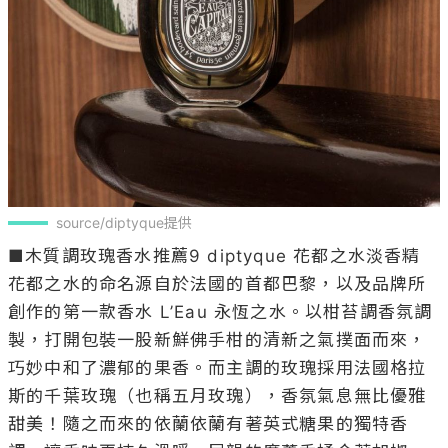
source/diptyque提供
香調類型 花香柑苔調

前調：香檸檬、粉紅胡椒

中調：玫瑰、依蘭依蘭

後調：廣藿香

▸diptyque 花都之水淡香精 75ml NT$5,600
