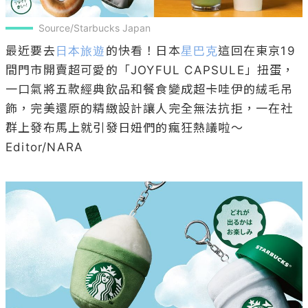
Source/Starbucks Japan
最近要去
日本旅遊
的快看！日本
星巴克
這回在東京19
間門市開賣超可愛的「JOYFUL CAPSULE」扭蛋，
一口氣將五款經典飲品和餐食變成超卡哇伊的絨毛吊
飾，完美還原的精緻設計讓人完全無法抗拒，一在社
群上發布馬上就引發日妞們的瘋狂熱議啦～

Editor/NARA
