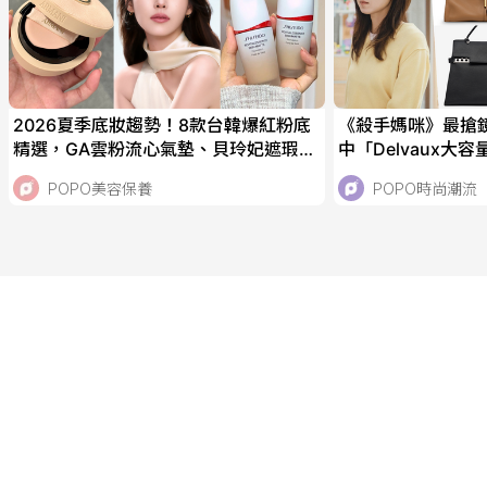
2026夏季底妝趨勢！8款台韓爆紅粉底
《殺手媽咪》最搶
精選，GA雲粉流心氣墊、貝玲妃遮瑕精
中「Delvaux大
華棒、資生堂霧光粉底，IU、太妍私下
私下也是品牌鐵粉
POPO美容保養
POPO時尚潮流
偷偷愛用！