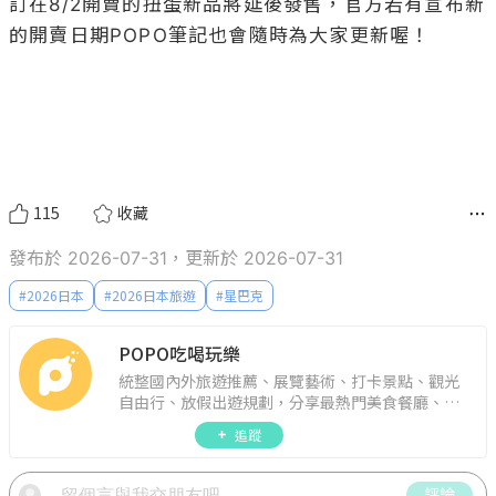
訂在8/2開賣的扭蛋新品將延後發售，官方若有宣布新
的開賣日期POPO筆記也會隨時為大家更新喔！

115
收藏
發布於 2026-07-31，更新於 2026-07-31
#
2026日本
#
2026日本旅遊
#
星巴克
POPO吃喝玩樂
統整國內外旅遊推薦、展覽藝術、打卡景點、觀光
自由行、放假出遊規劃，分享最熱門美食餐廳、約
會聚餐、人氣甜點、速食手搖飲、3C科技、心理測
追蹤
驗、星座運勢、生活雜貨、吃喝玩樂實用資訊。
評論