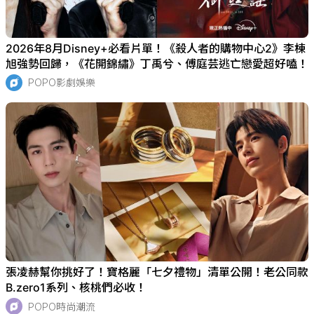
2026年8月Disney+必看片單！《殺人者的購物中心2》李棟
旭強勢回歸，《花開錦繡》丁禹兮、傅庭芸逃亡戀愛超好嗑！
POPO影劇娛樂
張凌赫幫你挑好了！寶格麗「七夕禮物」清單公開！老公同款
B.zero1系列、核桃們必收！
POPO時尚潮流