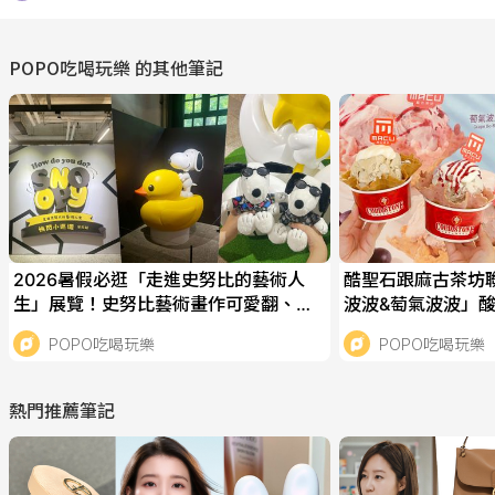
POPO吃喝玩樂
的其他筆記
2026暑假必逛「走進史努比的藝術人
酷聖石跟麻古茶坊
生」展覽！史努比藝術畫作可愛翻、還
波波&萄氣波波」
有「飛耳史努比」限定周邊要買！
全新「三球甜筒」
POPO吃喝玩樂
POPO吃喝玩樂
熱門推薦筆記