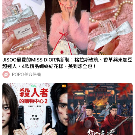
JISOO最愛的MISS DIOR換新裝！格拉斯玫瑰、香草與東加豆
超迷人，4款精品蝴蝶結花樣、美到想全包！
POPO美容保養