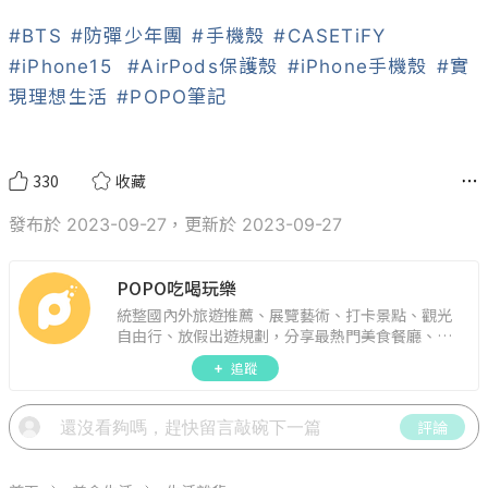
#BTS
#防彈少年團
#手機殼
#CASETiFY
#iPhone15
#AirPods保護殼
#iPhone手機殼
#實
現理想生活
#POPO筆記
330
收藏
發布於 2023-09-27，更新於 2023-09-27
POPO吃喝玩樂
統整國內外旅遊推薦、展覽藝術、打卡景點、觀光
自由行、放假出遊規劃，分享最熱門美食餐廳、約
會聚餐、人氣甜點、速食手搖飲、3C科技、心理測
追蹤
驗、星座運勢、生活雜貨、吃喝玩樂實用資訊。
評論