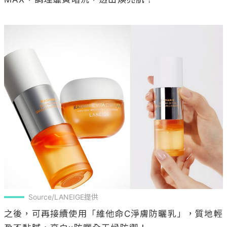
Source/LANEIGE提供
之後，可再接續使用「維他命C淨膚防曬乳」，質地輕
盈不黏膩，亮白x防曬全天候防禦！
SPF50+/PA++++超強阻斷紫外線UVA/UVB，並含
有精華級亮白成分(神經醯鞍+維他命B5+維他命C衍
生物)，強化肌膚屏障之外，更有效調理肌膚暗沉，淨
白、防曬一瓶搞定，外出不再害怕紫外線讓肌膚變
黑！
