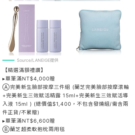
Source/LANEIGE提供
【精選滿額禮讚】

▸單筆滿NT$4,000贈 

Ⓐ完美新生臉部按摩三件組 (蘭芝完美臉部按摩滾輪
+完美新生三效賦活精露 15ml+完美新生三效賦活導
入液 15ml ) (總價值$1,400，不包含發燒組/需含兩
件正貨/不累贈)

▸單筆滿NT$6,600贈

Ⓑ蘭芝超柔軟抱枕兩用毯

蘭芝超柔軟抱枕兩用毯設計：蘭芝20週年雙面logo限
定設計，立體3D棉填充和法蘭絨材質毯，抱枕/毯子
兩用，舒適短絨不掉毛。

(總價值$1,900，不包含發燒組/需含兩件正貨/不累
贈)

▸單筆滿NT$9,000贈
