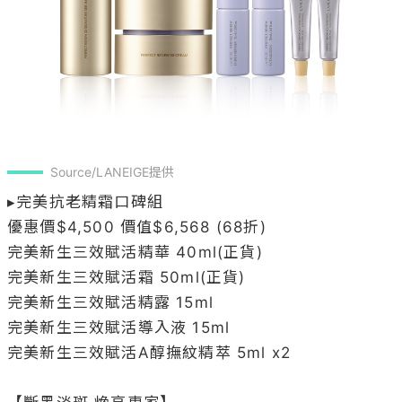
Source/LANEIGE提供
▸完美抗老精霜口碑組

優惠價$4,500 價值$6,568 (68折)

完美新生三效賦活精華 40ml(正貨)

完美新生三效賦活霜 50ml(正貨)

完美新生三效賦活精露 15ml

完美新生三效賦活導入液 15ml

完美新生三效賦活A醇撫紋精萃 5ml x2

【斷黑淡斑 煥亮專家】

肌膚的每日C，啟動肌膚淨膚機制！最強補氧聯盟「維
他命C淨膚家族」！斷黑淡斑霸主「小橘光」加上熱銷
的「小橘霜」維他命C淨膚霜，輕鬆打造韓妞亮白拋拋