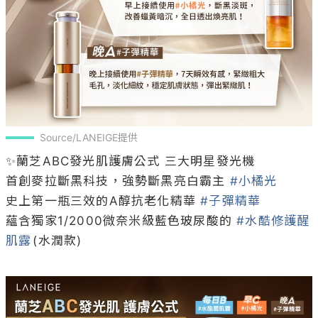
Source/LANEIGE提供
✨蘭芝ABC發光肌護膚公式 三大明星發光機

首創麥拉斷黑科技，強勢斷黑亮白霸主 
#小橘光
史上第一瓶三效的A醇抗老化精華 
#子彈精華
蘊含獨家1/2000微奈米級藍色玻尿酸的 
#水酷修護醒
肌露
(水潤款)
