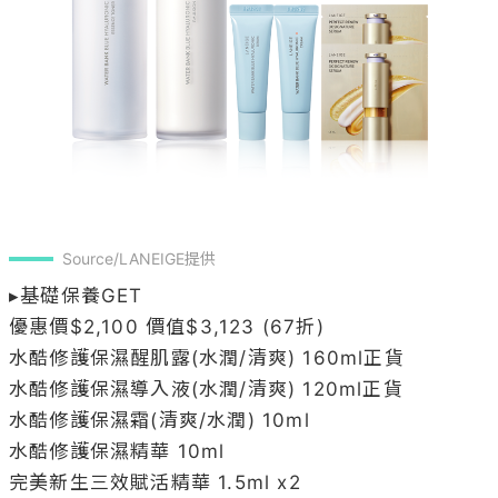
Source/LANEIGE提供
▸基礎保養GET

優惠價$2,100 價值$3,123 (67折)

水酷修護保濕醒肌露(水潤/清爽) 160ml正貨

水酷修護保濕導入液(水潤/清爽) 120ml正貨

水酷修護保濕霜(清爽/水潤) 10ml

水酷修護保濕精華 10ml

完美新生三效賦活精華 1.5ml x2

【韓系彩妝 潮流霸主】

蘭芝身為潮流美妝霸主，一次幫你規劃好完美妝容！
「粉潤光感持妝精華」為完美妝感所設計的妝前精
華，只要一滴即可打造韓系粉紅天生少女光！「柔霧