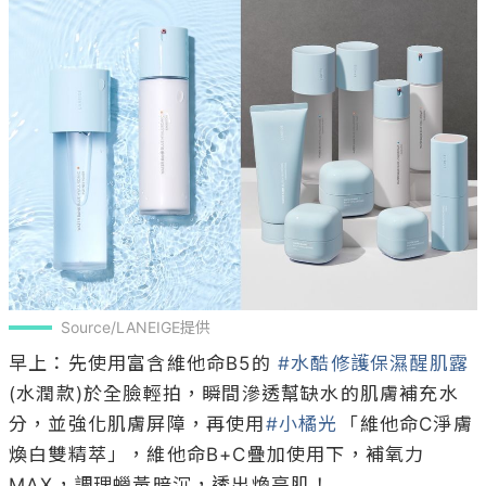
Source/LANEIGE提供
早上：先使用富含維他命B5的 
#水酷修護保濕醒肌露
(水潤款)於全臉輕拍，瞬間滲透幫缺水的肌膚補充水
分，並強化肌膚屏障，再使用
#小橘光
「維他命C淨膚
煥白雙精萃」，維他命B+C疊加使用下，補氧力
MAX，調理蠟黃暗沉，透出煥亮肌！
