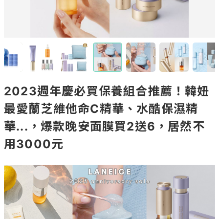
2023週年慶必買保養組合推薦！韓妞
最愛蘭芝維他命C精華、水酷保濕精
華...，爆款晚安面膜買2送6，居然不
用3000元
Source/ IG@laneigetw、@laneige_kr