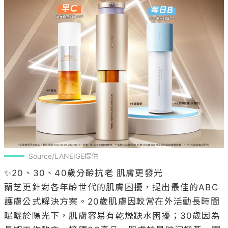
Source/LANEIGE提供
✨20、30、40歲分齡抗老 肌膚更發光

蘭芝更針對各年齡世代的肌膚困擾，提出最佳的ABC
護膚公式解決方案。20歲肌膚因較常在外活動長時間
曝曬於陽光下，肌膚容易有乾燥缺水困擾；30歲因為
長期工作熬夜、接觸3C產品，肌膚較易暗沉蠟黃、開
始有細紋的出現；而40歲以上則因年紀增長造成肌膚
鬆弛、輪廓失去彈性進而下垂。因此，蘭芝進階提出
在「ABC發光肌 護膚公式」之上，各世代可在ABC使
用步驟中加強的保養祕訣，有效解決肌膚困擾，肌膚
透亮更發光。
