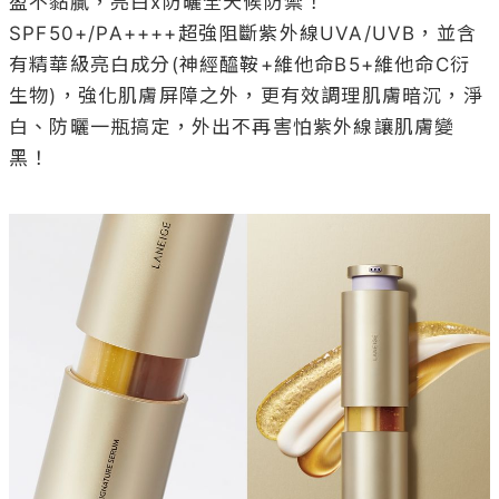
Source/LANEIGE提供
晚上：先使用富含維他命B5的 
#水酷修護保濕醒肌露
(水潤款)於全臉輕拍，修復肌膚屏障並舒緩疲憊肌