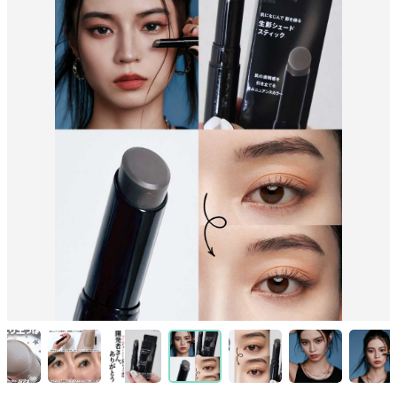
日網爆紅KATE「蟹膏修容棒」！陰影
色加入一抹藍調，秒去黃、增加透明
感，打造整形級原生立體輪廓，台灣藥
妝店一支難求！