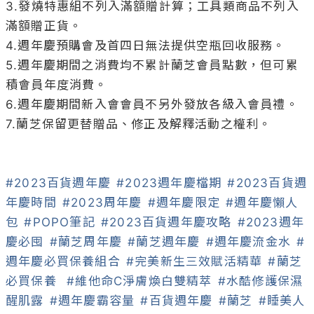
7.蘭芝保留更替贈品、修正及解釋活動之權利。

#2023百貨週年慶
#2023週年慶檔期
#2023百貨週
年慶時間
#2023周年慶
#週年慶限定
#週年慶懶人
包
#POPO筆記
#2023百貨週年慶攻略
#2023週年
慶必囤
#蘭芝周年慶
#蘭芝週年慶
#週年慶流金水
#
週年慶必買保養組合
#完美新生三效賦活精華
#蘭芝
必買保養
#維他命C淨膚煥白雙精萃
#水酷修護保濕
醒肌露
#週年慶霸容量
#百貨週年慶
#蘭芝
#睡美人
晚安面膜
335
1
發布於 2023-09-27，更新於 2023-09-27