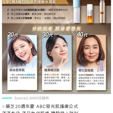
Source/LANEIGE提供
✨蘭芝20週年慶 ABC發光肌護膚公式

滿滿乾貨 滿足每代肌膚 體驗精心時刻

【精準狙擊 抗老專家】

完美新生三效系列！蘊含抗老界最強科技成分，針對
臉部3大老化指標：光澤、彈性、撫紋，還原肌膚的健
康，從根本調理肌膚老化困擾，完美還原無瑕光透彈