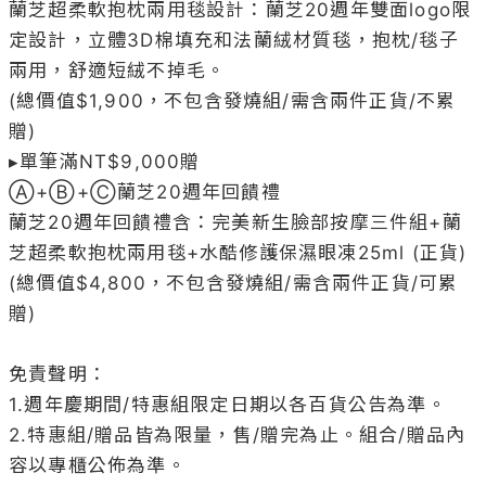
Ⓐ+Ⓑ+Ⓒ蘭芝20週年回饋禮

蘭芝20週年回饋禮含：完美新生臉部按摩三件組+蘭
芝超柔軟抱枕兩用毯+水酷修護保濕眼凍25ml (正貨)

(總價值$4,800，不包含發燒組/需含兩件正貨/可累
贈)

免責聲明：

1.週年慶期間/特惠組限定日期以各百貨公告為準。

2.特惠組/贈品皆為限量，售/贈完為止。組合/贈品內
容以專櫃公佈為準。

3.發燒特惠組不列入滿額贈計算；工具類商品不列入
滿額贈正貨。

4.週年慶預購會及首四日無法提供空瓶回收服務。

5.週年慶期間之消費均不累計蘭芝會員點數，但可累
積會員年度消費。

6.週年慶期間新入會會員不另外發放各級入會員禮。
