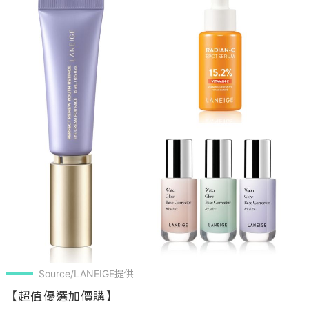
Source/LANEIGE提供
【超值優選加價購】

▸完美新生三效賦活A醇15ml 

加價購$1,290 價值$1,700 (76折)

▸維他命C淨膚精華安瓶10g(正貨)

加價購$880 價值$1,050 (84折)

▸水透光提亮隔離乳 SPF41/PA++ 35ml (正貨)
