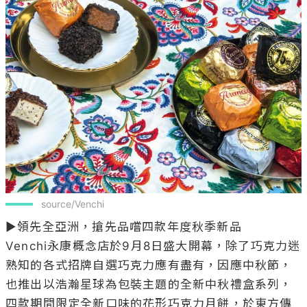
 source/Venchi
▶領先全亞洲，搶先品嚐四款年度秋季新品

Venchi永康概念店於9月8日盛大開幕，除了巧克力迷
熟知的各式招牌自選巧克力應有盡有，因應中秋節，
也推出以浩瀚星球為包裝主題的全新中秋禮盒系列，
四款期間限定全新口味的花形巧克力月餅，於東方傳