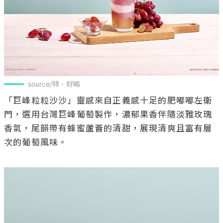
source/特．好喝
「巨峰粒粒沙沙」靈感來自正義感十足的肥嘟嘟左衛
門，選用台灣巨峰葡萄製作，濃郁果香伴隨淡雅玫瑰
香氣，尾韻帶有蜂蜜蘆薈的清甜，展現清爽且富有層
次的葡萄風味。
