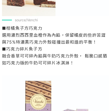
 source/Venchi
■柑橘魚子方巧克力

選用濃烈西西里血橙作為內餡，保留橘皮的些許苦澀
與75%特濃黑巧克力外殼碰撞出最和諧的平衡！

■巧克力碎片魚子方

融合香草可可碎內餡與牛奶巧克力外殼， 鬆脆口感猶
如巧克力版的牛奶可可碎片冰淇淋！
