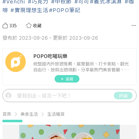
#Venchi
#巧克力
#中秋節
#可可
#義式冰淇淋
#咖
啡
#實現理想生活
#POPO筆記
335
收藏
發布於 2023-09-26，更新於 2023-09-26
POPO吃喝玩樂
統整國內外旅遊推薦、展覽藝術、打卡景點、觀光
自由行、放假出遊規劃，分享最熱門美食餐廳、約
會聚餐、人氣甜點、速食手搖飲、3C科技、心理測
追蹤
驗、星座運勢、生活雜貨、吃喝玩樂實用資訊。
評論
首頁
美食生活
生活雜貨