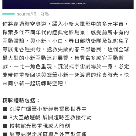
source/特．好喝
你將穿過時空隧道，躍入小新大電影中的多元宇宙，
探索多個不同年代的經典電影場景，感受前所未有的
互動體驗，與小新、小白、春日部防衛隊及妮妮兔子
等展開各種挑戰，拯救失散的春日部居民。這個全球
最大型的小新互動巡迴展覽，集豐富多感官互動遊
戲、一比一角色重現、沉浸式宇宙劇場於一身，必定
能帶你重新回味與蠟筆小新一起渡過的珍貴時光。快
來同小新一起玩轉時空吧！

精彩體驗包括：
■ 沉浸在蠟筆小新經典電影世界中

■ 8大互動遊戲 展開超時空救援行動

■ 博物館光影重現感人時刻

■ 屏東站限定展區與戶外巨型氣偶
