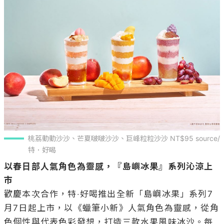
桃荔動動沙沙、芒夏啵啵沙沙、巨峰粒粒沙沙 NT$95 source/
特．好喝
以春日部人氣角色為靈感，『島嶼冰果』系列沁涼上
市
歡慶本次合作，特‧好喝推出全新「島嶼冰果」系列7
月7日起上市，以《蠟筆小新》人氣角色為靈感，從角
色個性與代表色彩發想，打造三款水果風味冰沙。每