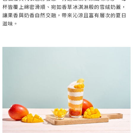
杯皆覆上綿密滑順、宛如香草冰淇淋般的雪絨奶蓋，
讓果香與奶香自然交融，帶來沁涼且富有層次的夏日
滋味。
