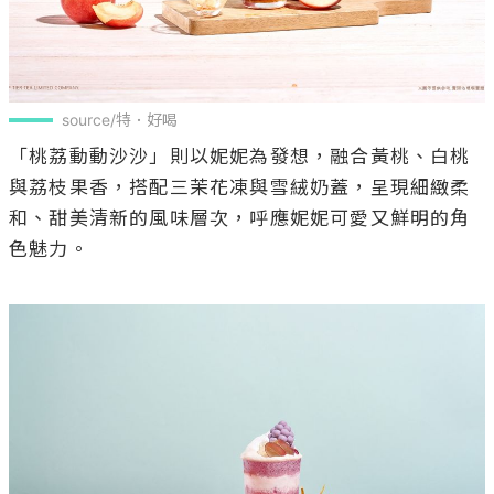
source/特．好喝
「桃荔動動沙沙」則以妮妮為發想，融合黃桃、白桃
與荔枝果香，搭配三茉花凍與雪絨奶蓋，呈現細緻柔
和、甜美清新的風味層次，呼應妮妮可愛又鮮明的角
色魅力。
