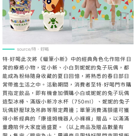
source/特．好喝
特‧好喝此次將《蠟筆小新》中的經典角色化作陪伴日
常的療癒小物，從小新、小白到妮妮的兔子玩偶，都
能成為粉絲隨身收藏的夏日回憶，將熟悉的春日部日
常帶進生活之中。活動期間，消費者至特‧好喝門市購
買指定飲品，即有機會加價購小白或妮妮的兔子玩偶
造型冰棒、滿版小新冷水杯（750ml）、妮妮的兔子
玩偶舒壓球及吊飾等限定周邊；單筆消費滿額還可獲
得小新經典的「康達姆機器人小褲褲」贈品，以滿滿
童趣陪伴大家度過盛夏。（以上商品及贈品數量有
限，售完／贈完為止；周邊商品限特好喝門市現場販