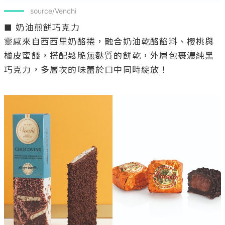
 source/Venchi
■ 奶油煎餅巧克力

靈感來自西西里奶酪捲，融合奶油乾酪餡料、櫻桃與
橘皮蜜餞，搭配鬆脆無麩質的餅乾，外層包裹濃純黑
巧克力，多層次的味蕾於口中同時綻放！
