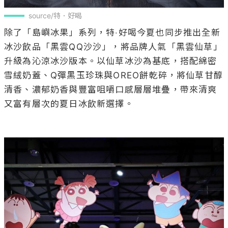
source/特．好喝
除了「島嶼冰果」系列，特‧好喝今夏也同步推出全新
冰沙飲品「黑雲QQ沙沙」，將品牌人氣「黑雲仙草」
升級為沁涼冰沙版本。以仙草冰沙為基底，搭配綿密
雪絨奶蓋、Q彈黑玉珍珠與OREO餅乾碎，將仙草甘醇
清香、濃郁奶香與豐富咀嚼口感層層堆疊，帶來清爽
又富有層次的夏日冰飲新選擇。
