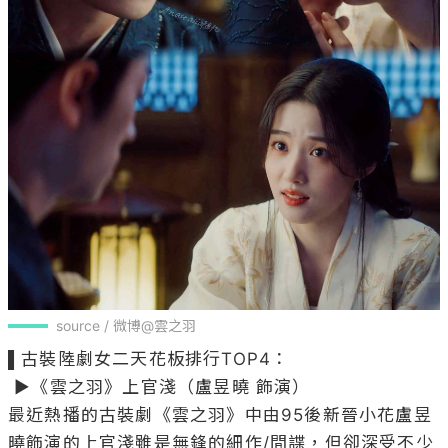
source / 微博@雲之羽
▌古裝陸劇女二天花板排行TOP4：

 ▶《雲之羽》上官淺（盧昱曉 飾演）

最近熱播的古裝劇《雲之羽》中由95後新晉小花盧昱
曉飾演的上官淺雖是無鋒的細作/間諜，但卻深受不少