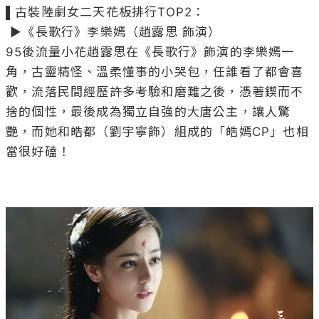
▌古裝陸劇女二天花板排行TOP2：

 ▶《長歌行》李樂嫣（趙露思 飾演） 

95後流量小花趙露思在《長歌行》飾演的李樂嫣一
角，古靈精怪、溫柔懂事的小哭包，任誰看了都會喜
歡，流落民間經歷許多考驗和磨難之後，憑著鍥而不
捨的個性，最後成為獨立自強的大唐公主，讓人驚
艷，而她和皓都（劉宇寧飾）組成的「皓嫣CP」也相
當很好磕！
