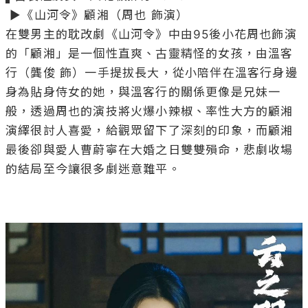
 ▶《山河令》顧湘（周也 飾演）

在雙男主的耽改劇《山河令》中由95後小花周也飾演
的「顧湘」是一個性直爽、古靈精怪的女孩，由溫客
行（龔俊 飾）一手提拔長大，從小陪伴在溫客行身邊
身為貼身侍女的她，與溫客行的關係更像是兄妹一
般，透過周也的演技將火爆小辣椒、率性大方的顧湘
演繹很討人喜愛，給觀眾留下了深刻的印象，而顧湘
最後卻與愛人曹蔚寧在大婚之日雙雙殞命，悲劇收場
的結局至今讓很多劇迷意難平。
