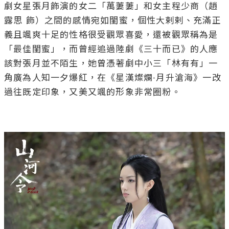
劇女星張月飾演的女二「萬萋萋」和女主程少商（趙
露思 飾）之間的感情宛如閨蜜，個性大剌剌、充滿正
義且颯爽十足的性格很受觀眾喜愛，還被觀眾稱為是
「最佳閨蜜」，而曾經追過陸劇《三十而已》的人應
該對張月並不陌生，她曾憑著劇中小三「林有有」一
角廣為人知一夕爆紅，在《星漢燦爛·月升滄海》一改
過往既定印象，又美又颯的形象非常圈粉。
