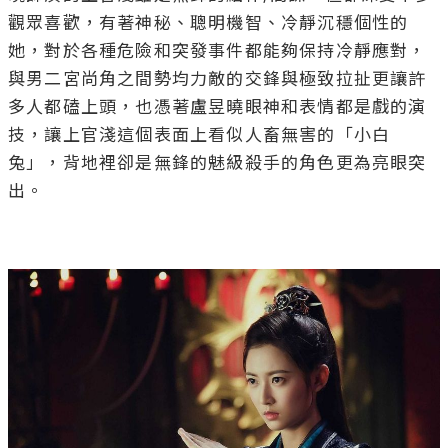
觀眾喜歡，有著神秘、聰明機智、冷靜沉穩個性的
她，對於各種危險和突發事件都能夠保持冷靜應對，
與男二宮尚角之間勢均力敵的交鋒與極致拉扯更讓許
多人都磕上頭，也憑著盧昱曉眼神和表情都是戲的演
技，讓上官淺這個表面上看似人畜無害的「小白
兔」，背地裡卻是無鋒的魅級殺手的角色更為亮眼突
出。
