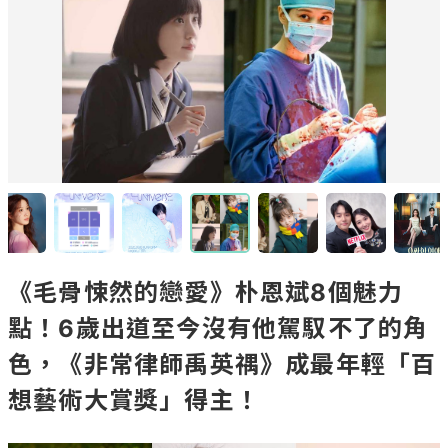
《毛骨悚然的戀愛》朴恩斌8個魅力
點！6歲出道至今沒有他駕馭不了的角
色，《非常律師禹英禑》成最年輕「百
想藝術大賞獎」得主！