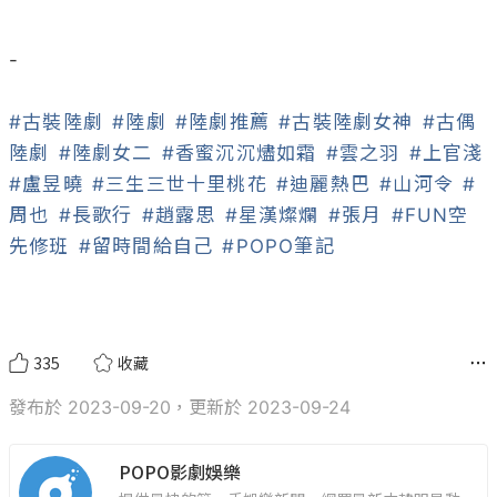
-

#古裝陸劇
#陸劇
#陸劇推薦
#古裝陸劇女神
#古偶
陸劇
#陸劇女二
#香蜜沉沉燼如霜
#雲之羽
#上官淺
#盧昱曉
#三生三世十里桃花
#迪麗熱巴
#山河令
#
周也
#長歌行
#趙露思
#星漢燦爛
#張月
#FUN空
先修班
#留時間給自己
#POPO筆記
335
收藏
發布於 2023-09-20，更新於 2023-09-24
POPO影劇娛樂