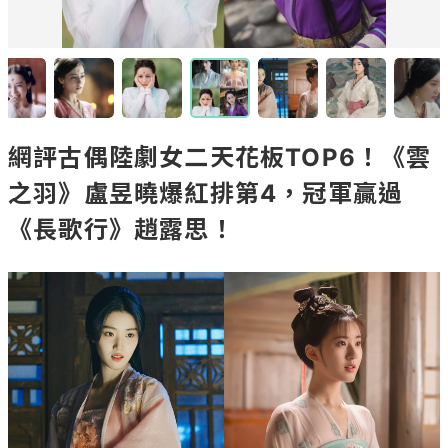
網評古偶陸劇女二天花板TOP6！《雲
之羽》盧昱曉爆紅排第4，冠軍贏過
《長歌行》趙露思！