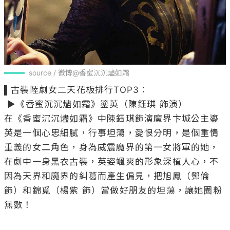
source / 微博@香蜜沉沉燼如霜
▌古裝陸劇女二天花板排行TOP3：

 ▶《香蜜沉沉燼如霜》鎏英（陳鈺琪 飾演）

在《香蜜沉沉燼如霜》中陳鈺琪飾演魔界卞城公主鎏
英是一個心思細膩，行事坦蕩，愛恨分明，是個重情
重義的女二角色，身為威震魔界的第一女將軍的她，
在劇中一身黑衣古裝，英姿颯爽的形象深植人心，不
因為天界和魔界的糾葛而產生偏見，把旭鳳（鄧倫 
飾）和錦覓（楊紫 飾）當做好朋友的坦蕩，讓她圈粉
無數！
