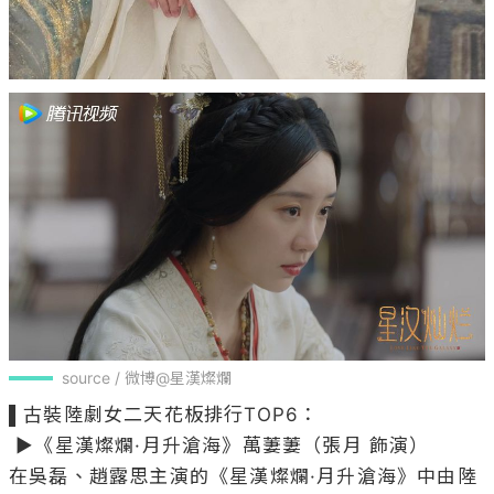
source / 微博@星漢燦爛
▌古裝陸劇女二天花板排行TOP6：

 ▶《星漢燦爛·月升滄海》萬萋萋（張月 飾演）

在吳磊、趙露思主演的《星漢燦爛·月升滄海》中由陸