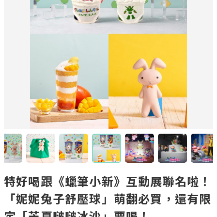
特好喝跟《蠟筆小新》互動展聯名啦！
「妮妮兔子舒壓球」萌翻必買，還有限
定「芒夏啵啵冰沙」要喝！