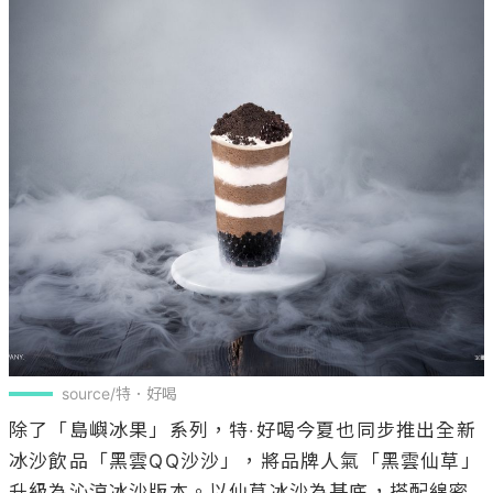
source/特．好喝
除了「島嶼冰果」系列，特‧好喝今夏也同步推出全新
冰沙飲品「黑雲QQ沙沙」，將品牌人氣「黑雲仙草」
升級為沁涼冰沙版本。以仙草冰沙為基底，搭配綿密