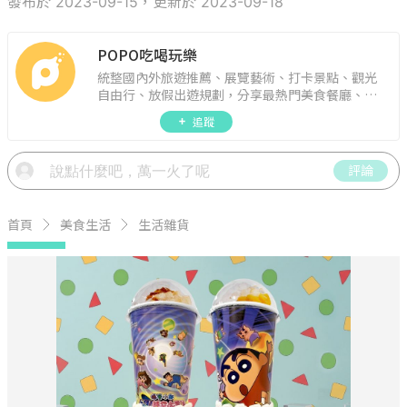
發布於 2023-09-15，更新於 2023-09-18
POPO吃喝玩樂
統整國內外旅遊推薦、展覽藝術、打卡景點、觀光
自由行、放假出遊規劃，分享最熱門美食餐廳、約
會聚餐、人氣甜點、速食手搖飲、3C科技、心理測
追蹤
驗、星座運勢、生活雜貨、吃喝玩樂實用資訊。
評論
首頁
美食生活
生活雜貨