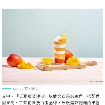
source/特．好喝
其中，「芒夏啵啵沙沙」以愛文芒果為主角，搭配香
甜果肉、三茉花凍及白玉晶球，展現濃郁飽滿的果香