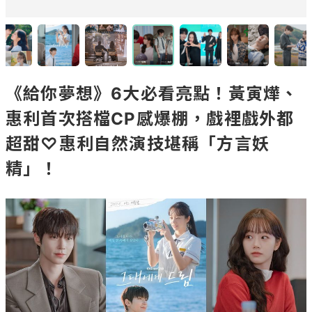
《給你夢想》6大必看亮點！黃寅燁、
惠利首次搭檔CP感爆棚，戲裡戲外都
超甜♡惠利自然演技堪稱「方言妖
精」！