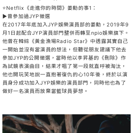
⭐Netflix《走進你的時間》姜勳的事1：

▶曾參加過JYP徵選

在2017年年底加入JYP娛樂演員部的姜勳，2019年9
月1日起配合JYP演員部門整併而轉至npio娛樂旗下。
他曾在韓綜《黃金漁場Radio Star》中透露其實自己
一開始並沒有當演員的想法，但聽從朋友建議下他去
參加JYP的公開徵選，當時他以李昇基的《刪除》作
為試鏡表演曲目，結果才唱了第一段就直呼被淘汰，
他也開玩笑地說一直抱著復仇的心10年後，終於以演
員身分成功加入JYP娛樂的演員部門，同時他也為了
做好一名演員而放棄當籃球員夢想。
