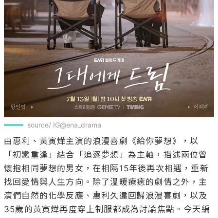
source/ IG@ena_drama
由惠利、黃寅燁主演的浪漫喜劇《給你夢想》，以
「初戀重逢」結合「追逐夢想」為主軸，描述兩位曾
懷抱相同夢想的男女，在相隔15年後再次相遇，重新
找回愛情與人生方向。除了溫暖療癒的劇情之外，主
演們自然的化學反應、惠利久違回歸浪漫喜劇，以及
35歲的黃寅燁再度穿上制服都成為討論焦點。今天編