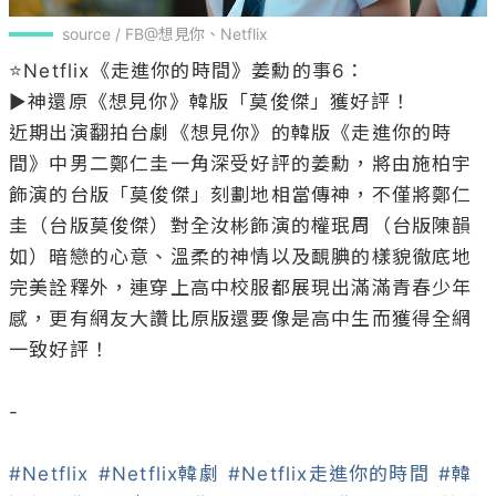
source / FB@想見你、Netflix
⭐Netflix《走進你的時間》姜勳的事6：

▶神還原《想見你》韓版「莫俊傑」獲好評！

近期出演翻拍台劇《想見你》的韓版《走進你的時
間》中男二鄭仁圭一角深受好評的姜勳，將由施柏宇
飾演的台版「莫俊傑」刻劃地相當傳神，不僅將鄭仁
圭（台版莫俊傑）對全汝彬飾演的權珉周（台版陳韻
如）暗戀的心意、溫柔的神情以及靦腆的樣貌徹底地
完美詮釋外，連穿上高中校服都展現出滿滿青春少年
感，更有網友大讚比原版還要像是高中生而獲得全網
一致好評！

-

#Netflix
#Netflix韓劇
#Netflix走進你的時間
#韓