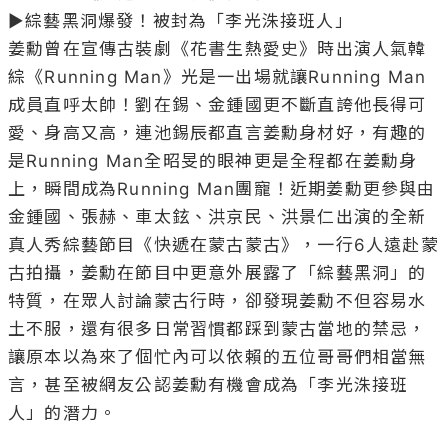
▶綜藝黑洞爆發！被封為「李光洙接班人」

姜勳曾在宣傳古裝劇《花書生熱愛史》時出演人氣韓
綜《Running Man》光是一出場就讓Running Man
成員直呼太帥！劉在錫、金鍾國更不斷直誇他長得可
愛、身高又高，連池錫辰都直言姜勳身材好，有趣的
是Running Man全昭旻的眼神更是全程都在姜勳身
上，瞬間成為Running Man團寵！近期姜勳更參與由
金鍾國、張赫、車太鉉、洪京民、洪景仁出演的全新
真人秀綜藝節目《快遞在蒙古蒙古》，一行6人遠赴蒙
古拍攝，姜勳在節目中更意外展露了「綜藝黑洞」的
特質，在眾人討論蒙古行時，卻發現姜勳不但容易水
土不服，還有很多日常習慣都踩到蒙古當地的禁忌，
讓原本以為來了個忙內可以依賴的五位哥哥們相當無
言，甚至被網友公認姜勳有機會成為「李光洙接班
人」的潛力。
