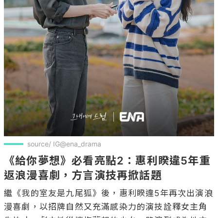
source/ IG@ena_drama
《給你夢想》必看亮點2：惠利睽違5年重
返浪漫喜劇，方言演技再掀話題
繼《我的室友是九尾狐》後，惠利睽違5年再次出演浪
漫喜劇，以招牌自然又充滿感染力的演技詮釋女主角