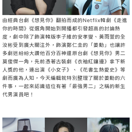
由經典台劇《想見你》翻拍而成的Netflix韓劇《走進
你的時間》從選角開始到開播都引發超高的討論熱
度，劇中除了飾演韓版李子維的安孝燮、黃雨萱的全
汝彬受到廣大關注外，飾演鄭仁圭的「姜勳」也讓許
多劇迷紛紛大讚他百分百神還原台劇《想見你》男二
莫俊傑一角，先前憑著古裝劇《衣袖紅鑲邊》拿下新
人獎的他，連出演《小女子》、《花書生熱愛史》等
劇而廣為人知，今天編輯就特別整理了關於姜勳的六
件事，一起來認識這位有著「最強男二」之稱的新生
代男演員吧！
