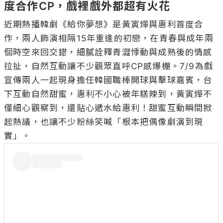
度合作CP，戲裡戲外都超有火花
近期熱播韓劇《給你夢想》是黃寅燁與惠利首度合
作，兩人飾演相隔15年重逢的初戀，在青春與成年兩
個時空來回交錯，細膩詮釋青澀悸動與成熟後的情感
拉扯，自然互動讓不少觀眾直呼CP感爆棚。7/9為戲
宣傳兩人一起現身擔任韓國職棒開球與擊球嘉賓，台
下互動自然甜蜜，惠利不小心被年糕辣到，黃寅燁不
僅細心觀察到，還貼心遞水給惠利！甜蜜互動瞬間掀
起熱議，也讓不少粉絲笑喊「根本把偶像劇演到現