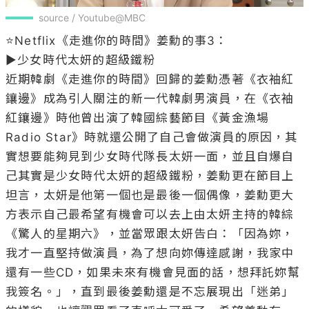
source / Youtube@MBC
⭐Netflix《走進你的時間》姜勳的事3：

▶少女時代太妍的超級鐵粉

近期韓劇《走進你的時間》回歸的姜勳憑著《衣袖紅
鑲邊》成為引人關注的新一代韓劇男演員，在《衣袖
紅鑲邊》時他曾出演了韓國綜藝節目《黃金漁場
Radio Star》時就還公開了自己會做演員的原因，其
實想要能夠見到少女時代隊長太妍一面，並且自爆自
己其實是少女時代太妍的超級鐵粉，姜勳更在節目上
坦言，太妍是他第一個也是最後一個偶像，姜勳更大
方表示自己最希望有機會可以去上由太妍主持的韓綜
《驚人的星期六》，並當眾跟太妍告白：「因為妳，
我才一直堅持做演員，為了想向妳傳達感謝，我家中
還有一些CD，如果未來有機會見面的話，想拜託妳幫
我簽名。」，直到最後姜勳還是不忘展現出「迷弟」