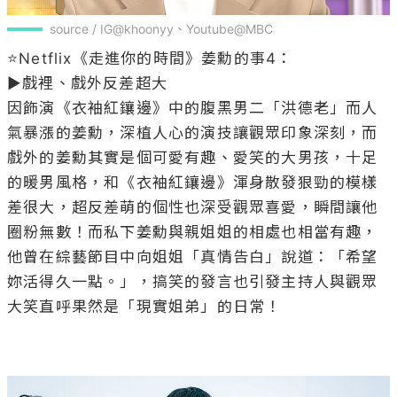
source / IG@khoonyy、Youtube@MBC
⭐Netflix《走進你的時間》姜勳的事4：

▶戲裡、戲外反差超大

因飾演《衣袖紅鑲邊》中的腹黑男二「洪德老」而人
氣暴漲的姜勳，深植人心的演技讓觀眾印象深刻，而
戲外的姜勳其實是個可愛有趣、愛笑的大男孩，十足
的暖男風格，和《衣袖紅鑲邊》渾身散發狠勁的模樣
差很大，超反差萌的個性也深受觀眾喜愛，瞬間讓他
圈粉無數！而私下姜勳與親姐姐的相處也相當有趣，
他曾在綜藝節目中向姐姐「真情告白」說道：「希望
妳活得久一點。」，搞笑的發言也引發主持人與觀眾
大笑直呼果然是「現實姐弟」的日常！
