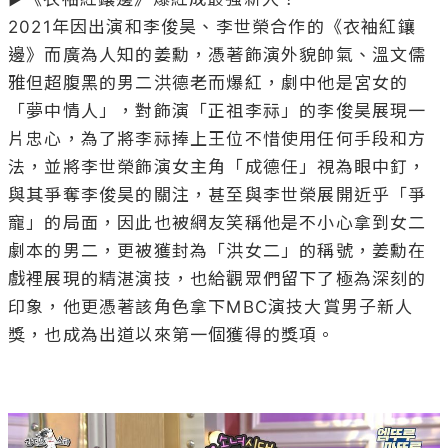
2021年因出演和李俊昊、李世榮合作的《衣袖紅鑲
邊》而廣為人知的姜勳，憑著飾演外貌帥氣、溫文儒
雅但超腹黑的男二洪德老而爆紅，劇中他是宮女的
「夢中情人」，對飾演「正祖李祘」的李俊昊展現一
片忠心，為了將李祘捧上王位不惜使用任何手段和方
法，並將李世榮飾演女主角「成德任」視為眼中釘，
與其爭奪李俊昊的關注，甚至與李世榮展開近乎「爭
寵」的局面，因此也被網友笑稱他是不小心拿到女二
劇本的男二，更被獲封為「洪女二」的稱號，姜勳在
戲裡展現的精湛演技，也給觀眾們留下了極為深刻的
印象，他更憑著該角色拿下MBC演技大賞男子新人
獎，也成為出道以來第一個獲得的獎項。
