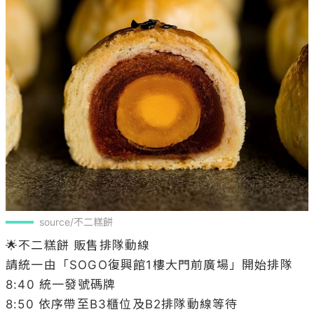
source/不二糕餅
🌟不二糕餅 販售排隊動線

請統一由「SOGO復興館1樓大門前廣場」開始排隊

8:40 統一發號碼牌

8:50 依序帶至B3櫃位及B2排隊動線等待
