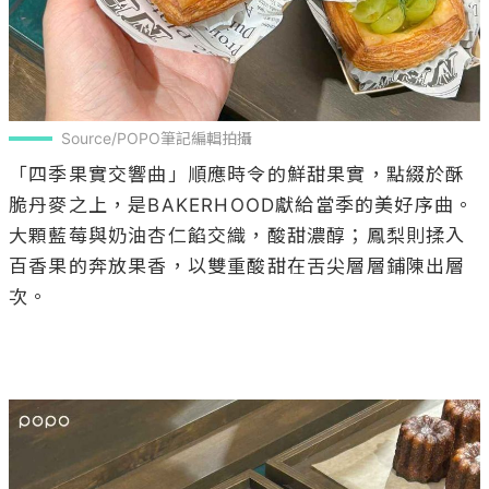
Source/POPO筆記編輯拍攝
「四季果實交響曲」順應時令的鮮甜果實，點綴於酥
脆丹麥之上，是BAKERHOOD獻給當季的美好序曲。
大顆藍莓與奶油杏仁餡交織，酸甜濃醇；鳳梨則揉入
百香果的奔放果香，以雙重酸甜在舌尖層層鋪陳出層
次。
