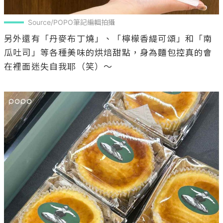
Source/POPO筆記編輯拍攝
另外還有「丹麥布丁燒」、「檸檬香緹可頌」和「南
瓜吐司」等各種美味的烘焙甜點，身為麵包控真的會
在裡面迷失自我耶（笑）～
