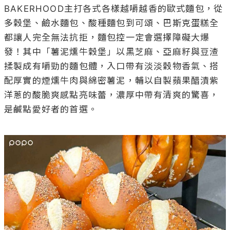
BAKERHOOD主打各式各樣越嚼越香的歐式麵包，從
多穀堡、鹼水麵包、酸種麵包到可頌、巴斯克蛋糕全
都讓人完全無法抗拒，麵包控一定會選擇障礙大爆
發！其中「薯泥燻牛穀堡」以黑芝麻、亞麻籽與豆渣
揉製成有嚼勁的麵包體，入口帶有淡淡穀物香氣、搭
配厚實的煙燻牛肉與綿密薯泥，輔以自製蘋果醋漬紫
洋蔥的酸脆爽感點亮味蕾，濃厚中帶有清爽的驚喜，
是鹹點愛好者的首選。
