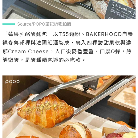
Source/POPO筆記編輯拍攝
「莓果乳酪酸麵包」以T55麵粉、BAKERHOOD自養
裸麥魯邦種與法國紅酒製成，裹入四種酸甜果乾與濃
郁Cream Cheese，入口後麥香豐盈、口感Q彈，餘
韻微酸，是酸種麵包迷的必吃款。
