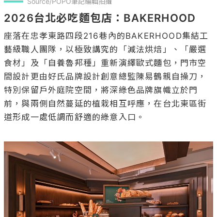
Source/POPO筆記編輯拍攝
2026台北必吃麵包店：BAKERHOOD
座落在忠孝東路四段216巷內的BAKERHOOD集結工
藝級職人團隊，以極致講究的「減法烘焙」、「嚴選
食材」及「自養魯邦種」重新演繹歐式麵包，門市空
間設計更由好氏品牌設計創意總監陳易鶴親自操刀，
特別保留戶外庭院空間，將深綠色品牌旗幟立於門
前，與兩側自然蔓延的植栽相互呼應，在台北東區街
道形成一處低調而舒適的綠意入口。
