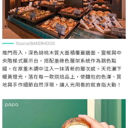
Source/BAKERHOOD
推門而入，深色胡桃木質大面積覆蓋牆面、窗框與中
央階梯式展示台，搭配墨綠色層架系統作為跳色點
綴，在厚重木調中注入一抹清新的層次感。天花灑下
暖黃燈光，落在每一款烘焙品上，使麵包的色澤、質
地與手作細節自然浮現，讓人光用看的就食指大動！
