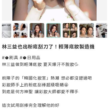
林三益也出粉底刮刀了！輕薄底妝製造機
#🥥刷具 #🥥日用品

林三益做到輕薄底妝 夏天爆汗不脫妝💦

前陣子的「韓國化妝室」熱潮 想必都沒錯過吧

彩妝師手上的粉底刮棒超級吸睛🤩

到底是何方神聖 讓彩妝大師都愛不釋手

這次試用刮棒完全理解他的好
