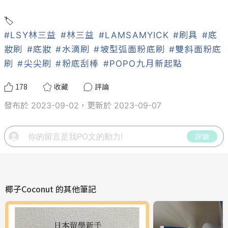
#LSY林三益
#林三益
#LAMSAMYICK
#刷具
#底
妝刷
#底妝
#水滴刷
#坡型弧面粉底刷
#雙斜面粉底
刷
#尖尖刷
#粉底刮棒
#POPO九月新起點
178
收藏
評論
發布於 2023-09-02，更新於 2023-09-07
評論
椰子Coconut
的其他筆記