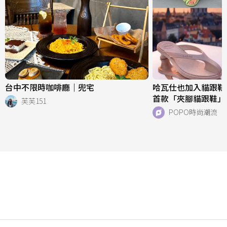
台中不限時咖啡廳｜兜宅
哈瓦仕也加入貓跟鞋戰場
首款「夾腳貓跟鞋」
芙芙151
好看、一亮相就爆紅
POPO時尚潮流