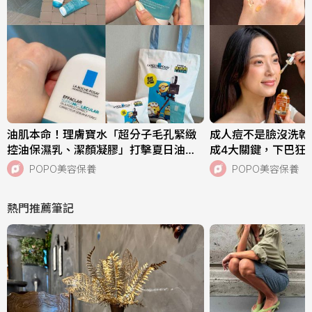
油肌本命！理膚寶水「超分子毛孔緊緻
成人痘不是臉沒洗乾
控油保濕乳、潔顏凝膠」打擊夏日油痘
成4大關鍵，下巴狂
危機，跨界聯名《小小兵與大怪獸》超
中，SISLEY植物
POPO美容保養
POPO美容保養
萌周邊快來收藏！
次搞定痘肌！
熱門推薦筆記