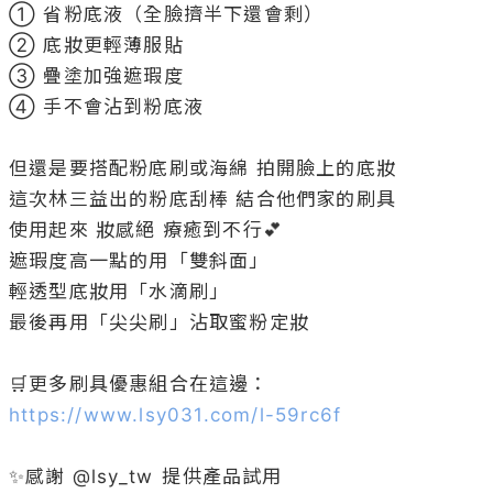
① 省粉底液（全臉擠半下還會剩）

② 底妝更輕薄服貼

③ 疊塗加強遮瑕度

④ 手不會沾到粉底液

但還是要搭配粉底刷或海綿 拍開臉上的底妝 

這次林三益出的粉底刮棒 結合他們家的刷具

使用起來 妝感絕 療癒到不行💕

遮瑕度高一點的用「雙斜面」

輕透型底妝用「水滴刷」

最後再用「尖尖刷」沾取蜜粉定妝

🛒更多刷具優惠組合在這邊：
https://www.lsy031.com/l-59rc6f
✨感謝 @
lsy_tw
 提供產品試用
