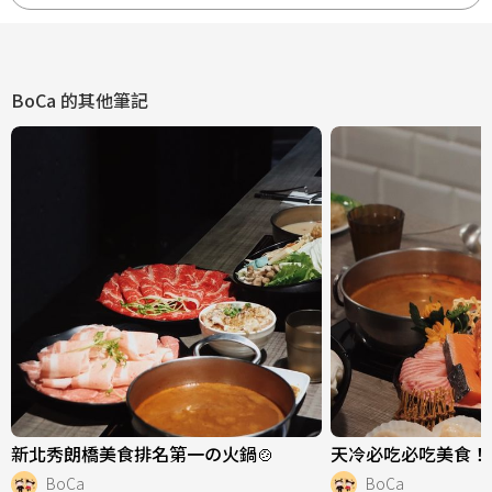
BoCa
的其他筆記
新北秀朗橋美食排名第一の火鍋🍲
天冷必吃必吃美食！
BoCa
BoCa