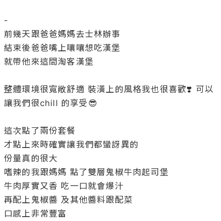
-

前幾天跟爸爸媽媽去士林辦事

結束後爸爸嘴上嚷嚷想吃漢堡

就帶他來這間淘客漢堡

整體環境很寬敞舒適 裝潢上的風格我也很喜歡❣️ 可以
讓我們很chill 的享受😎

這次點了兩份套餐

才點上來時確實讓我們都蠻訝異的

份量真的很大 

嗜辣的我跟媽媽 點了雙層鬼椒牛肉起司堡

牛肉厚實又香 吃一口就會爆汁

再配上鬼椒醬 及其他醬料跟配菜

口感上非常豐富
