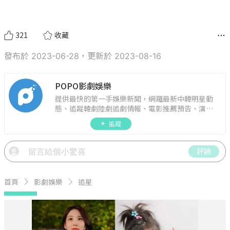
321
收藏
發布於 2023-06-28，更新於 2023-08-16
POPO影劇娛樂
提供最快的第一手娛樂新聞，網羅最新中韓明星動
態、追蹤韓劇陸劇追劇情報、電影推薦預告、演藝
圈話題，演唱會見面會最新資訊，讓你追星零時
追蹤
差！
評論
首頁
影劇娛樂
追星