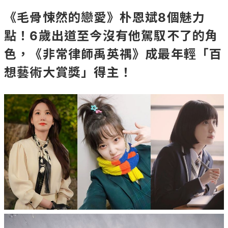
《毛骨悚然的戀愛》朴恩斌8個魅力
點！6歲出道至今沒有他駕馭不了的角
色，《非常律師禹英禑》成最年輕「百
想藝術大賞獎」得主！