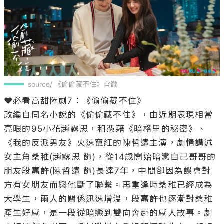
source/ 《偷偷藏不住》官微
❤️必看高甜陸劇7：《偷偷藏不住》

改編自同名小說的《偷偷藏不住》，由近期表現相當
亮眼的95小花趙露思，和憑藉《暗格里的秘密》、
《我的反派男友》火速竄紅的陳哲遠主演，劇情講述
女主角桑稚(趙露思 飾)，從14歲開始暗戀自己哥哥的
朋友段嘉許(陳哲遠 飾)長達7年，中間卻因為誤會對
方有女朋友而與他斷了聯繫。再重逢時桑稚已經成為
大學生，兩人的關係迅速增溫，段嘉許也逐漸對桑稚
產生好感，是一段從暗戀到雙向奔赴的感人故事。劇