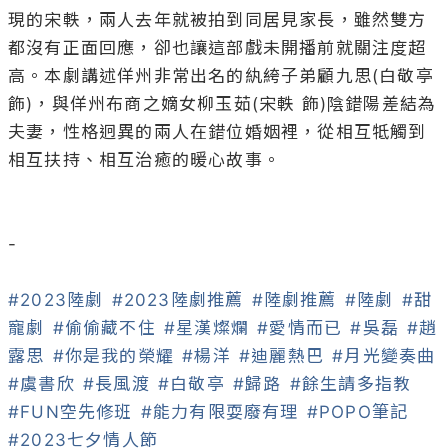
現的宋軼，兩人去年就被拍到同居見家長，雖然雙方
都沒有正面回應，卻也讓這部戲未開播前就關注度超
高。本劇講述佯州非常出名的紈絝子弟顧九思(白敬亭 
飾)，與佯州布商之嫡女柳玉茹(宋軼 飾)陰錯陽差結為
夫妻，性格迥異的兩人在錯位婚姻裡，從相互牴觸到
相互扶持、相互治癒的暖心故事。

-

#2023陸劇
#2023陸劇推薦
#陸劇推薦
#陸劇
#甜
寵劇
#偷偷藏不住
#星漢燦爛
#愛情而已
#吳磊
#趙
露思
#你是我的榮耀
#楊洋
#迪麗熱巴
#月光變奏曲
#虞書欣
#長風渡
#白敬亭
#歸路
#餘生請多指教
#FUN空先修班
#能力有限耍廢有理
#POPO筆記
#2023七夕情人節