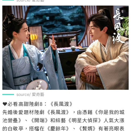
source/ 愛奇藝
❤️必看高甜陸劇8：《長風渡》

先婚後愛題材陸劇《長風渡》，由憑藉《你是我的城
池營壘》、《開端》和綜藝《明星大偵探》人氣大漲
的白敬亭，搭檔在《慶餘年》、《贅婿》有著亮眼表