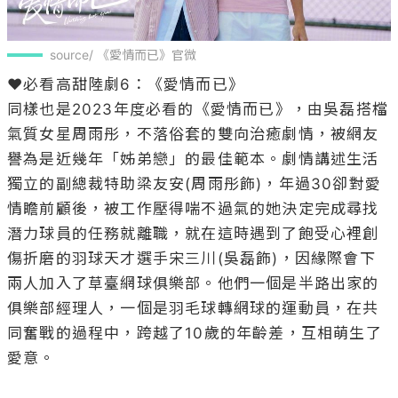
source/ 《愛情而已》官微
❤️必看高甜陸劇6：《愛情而已》

同樣也是2023年度必看的《愛情而已》，由吳磊搭檔
氣質女星周雨彤，不落俗套的雙向治癒劇情，被網友
譽為是近幾年「姊弟戀」的最佳範本。劇情講述生活
獨立的副總裁特助梁友安(周雨彤飾)，年過30卻對愛
情瞻前顧後，被工作壓得喘不過氣的她決定完成尋找
潛力球員的任務就離職，就在這時遇到了飽受心裡創
傷折磨的羽球天才選手宋三川(吳磊飾)，因緣際會下
兩人加入了草臺網球俱樂部。他們一個是半路出家的
俱樂部經理人，一個是羽毛球轉網球的運動員，在共
同奮戰的過程中，跨越了10歲的年齡差，互相萌生了
愛意。
