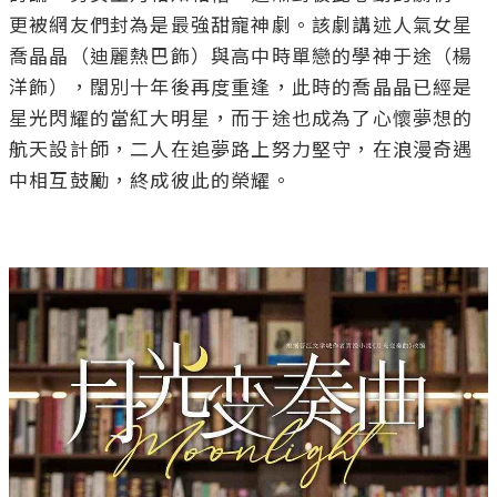
更被網友們封為是最強甜寵神劇。該劇講述人氣女星
喬晶晶（迪麗熱巴飾）與高中時單戀的學神于途（楊
洋飾），闊別十年後再度重逢，此時的喬晶晶已經是
星光閃耀的當紅大明星，而于途也成為了心懷夢想的
航天設計師，二人在追夢路上努力堅守，在浪漫奇遇
中相互鼓勵，終成彼此的榮耀。
