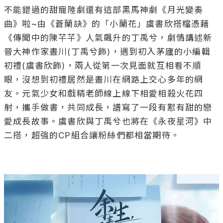
不能錯過的甜寵陸劇還有這部黑馬神劇《月光變奏
曲》啦~由《蒼蘭訣》的「小蘭花」虞書欣搭檔憑藉
《傳聞中的陳芊芊》人氣飆升的丁禹兮，劇情講述新
晉大神作家晝川(丁禹兮飾)，遇到初入茅廬的小編輯
初禮(虞書欣飾)，兩人從第一次見面就互相看不順
眼，沒想到初禮居然是晝川在網路上交心多年的網
友。元氣少女和戲精老師線上線下相愛相殺火花四
射，攜手做書，共同成長，譜寫了一段有懟有甜的戀
愛成長故事。虞書欣與丁禹兮也將在《永夜星河》中
二搭，超強的CP組合讓粉絲們都相當期待。
