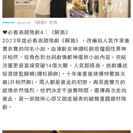
source/ 《歸路》官微
❤️必看高甜陸劇4：《歸路》

2023年度必看高甜陸劇《歸路》，改編自人氣作家墨
寶非寶的同名小說，由凍齡女神譚松韻搭檔個性男神
井柏然，從角色到台詞劇情都神還原小說內容，完結
流量更是直接突破14億大關，人氣超級高。該劇講述
投資總監歸曉(譚松韻飾)，十年後重逢排爆特警路炎
晨(井柏然飾)，兩人都是彼此的初戀，再見面雙方的
感情依然強烈，他們決定不浪費時間，選擇再次走向
彼此，是一部微揪心卻又甜度破表的破鏡重圓題材陸
劇。
