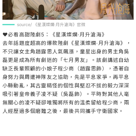
source/ 《星漢燦爛·月升滄海》官微
❤️必看高甜陸劇5：《星漢燦爛·月升滄海》

去年話題度超高的爆款陸劇《星漢燦爛·月升滄海》，
不只讓女主角趙露思人氣飆漲，童星出身的男主角吳
磊更是成為所有劇迷的「七月男友」。該劇講述自幼
缺乏長輩照顧的小娘子程少商（趙露思飾），憑著自
身努力與周遭神隊友之協助，先是平息家爭，再平息
小縣動亂，其古靈精怪的個性與堅忍不拔的毅力深深
吸引著皇帝義子凌不疑（吳磊飾）。平時對其他人毫
無關心的凌不疑卻唯獨將所有的溫柔留給程少商，兩
人經歷過多個磨難之後，最後共同攜手守衛國家。
