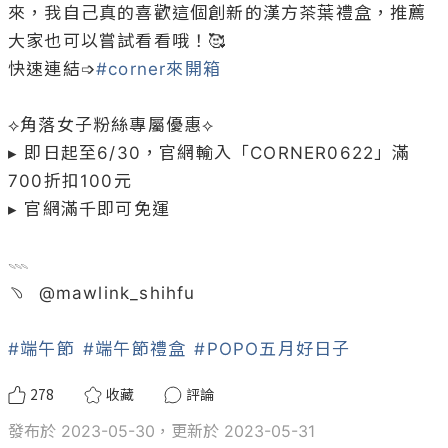
來，我自己真的喜歡這個創新的漢方茶葉禮盒，推薦
大家也可以嘗試看看哦！🥰

快速連結➩
#corner來開箱
⟡角落女子粉絲專屬優惠⟡

▸ 即日起至6/30，官網輸入「CORNER0622」滿
700折扣100元

▸ 官網滿千即可免運

𓇠

﹆  @
mawlink_shihfu
#端午節
#端午節禮盒
#POPO五月好日子
278
收藏
評論
發布於 2023-05-30，更新於 2023-05-31