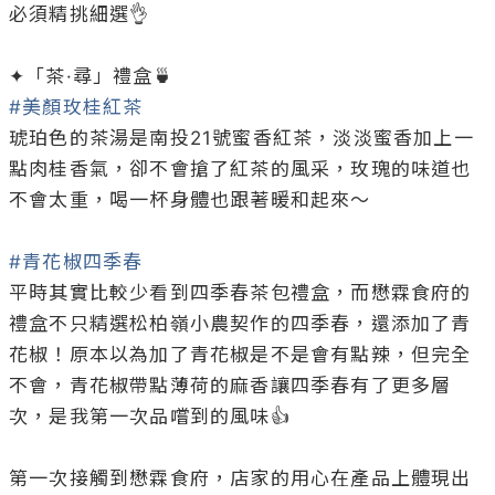
必須精挑細選👌

#美顏玫桂紅茶
琥珀色的茶湯是南投21號蜜香紅茶，淡淡蜜香加上一
點肉桂香氣，卻不會搶了紅茶的風采，玫瑰的味道也
不會太重，喝一杯身體也跟著暖和起來～

#青花椒四季春
平時其實比較少看到四季春茶包禮盒，而懋霖食府的
禮盒不只精選松柏嶺小農契作的四季春，還添加了青
花椒！原本以為加了青花椒是不是會有點辣，但完全
不會，青花椒帶點薄荷的麻香讓四季春有了更多層
次，是我第一次品嚐到的風味👍

第一次接觸到懋霖食府，店家的用心在產品上體現出