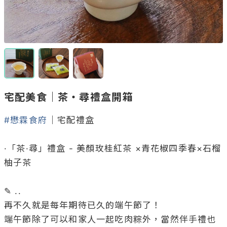
宅配美食｜茶・尋禮盒開箱
#懋霖食府
｜宅配禮盒

·「茶·尋」禮盒 - 美顏玫桂紅茶 ×青花椒四季春×石榴
柚子茶

✎ ..

再不久就是每年期待已久的端午節了！

端午節除了可以和家人一起吃肉粽外，當然伴手禮也