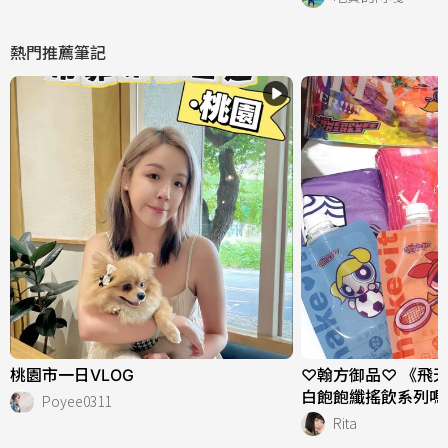
熱門推薦筆記
桃園市一日VLOG
♡翰方御品♡ 《飛
白飽飽纖搖飲系列嗎
Poyee0311
Rita