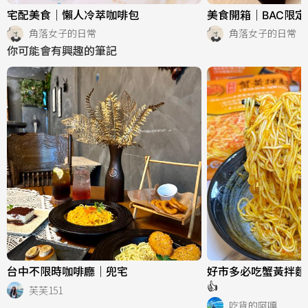
宅配美食｜懶人冷萃咖啡包
美食開箱｜BAC限
角落女子的日常
角落女子的日常
你可能會有興趣的筆記
台中不限時咖啡廳｜兜宅
好市多必吃蟹黃拌麵
👍
芙芙151
吃貨的阿嘎