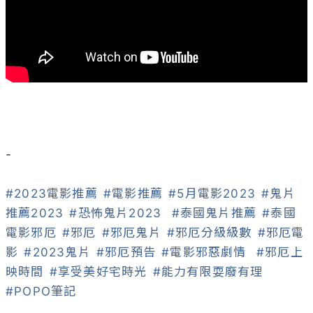
-

#2023電影推薦
#電影推薦
#5月電影2023
#鬼片
推薦2023
#恐怖鬼片2023
#泰國鬼片推薦
#泰國
電影邪厄
#邪厄
#邪厄鬼片
#邪厄分級級數
#邪厄電
影
#2023鬼片
#邪厄預告
#電影邪惡劇情
#邪厄上
映時間
#享受美好宅時光
#能力有限耍廢有理
#POPO筆記