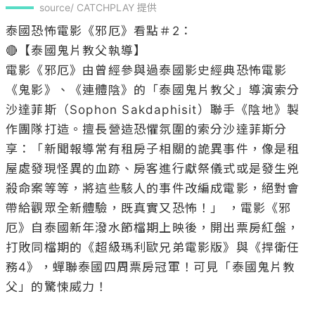
source/ CATCHPLAY 提供
泰國恐怖電影《邪厄》看點＃2：

🔴【泰國鬼片教父執導】 

電影《邪厄》由曾經參與過泰國影史經典恐怖電影
《鬼影》、《連體陰》的「泰國鬼片教父」導演索分
沙達菲斯（Sophon Sakdaphisit）聯手《陰地》製
作團隊打造。擅長營造恐懼氛圍的索分沙達菲斯分
享：「新聞報導常有租房子相關的詭異事件，像是租
屋處發現怪異的血跡、房客進行獻祭儀式或是發生兇
殺命案等等，將這些駭人的事件改編成電影，絕對會
帶給觀眾全新體驗，既真實又恐怖！」 ，電影《邪
厄》自泰國新年潑水節檔期上映後，開出票房紅盤，
打敗同檔期的《超級瑪利歐兄弟電影版》與《捍衛任
務4》，蟬聯泰國四周票房冠軍！可見「泰國鬼片教
父」的驚悚威力！
