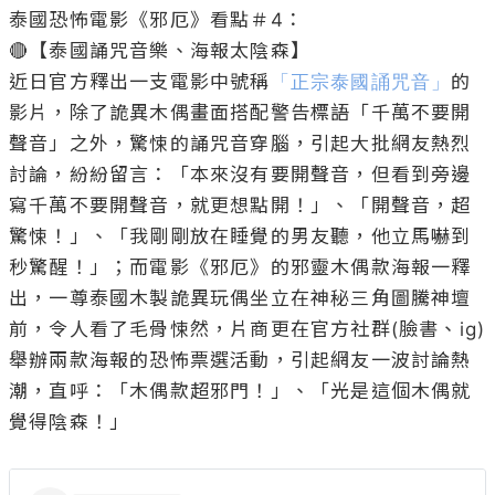
泰國恐怖電影《邪厄》看點＃4：

🔴【泰國誦咒音樂、海報太陰森】 

近日官方釋出一支電影中號稱
「正宗泰國誦咒音」
的
影片，除了詭異木偶畫面搭配警告標語「千萬不要開
聲音」之外，驚悚的誦咒音穿腦，引起大批網友熱烈
討論，紛紛留言：「本來沒有要開聲音，但看到旁邊
寫千萬不要開聲音，就更想點開！」、「開聲音，超
驚悚！」、「我剛剛放在睡覺的男友聽，他立馬嚇到
秒驚醒！」；而電影《邪厄》的邪靈木偶款海報一釋
出，一尊泰國木製詭異玩偶坐立在神秘三角圖騰神壇
前，令人看了毛骨悚然，片商更在官方社群(臉書、ig)
舉辦兩款海報的恐怖票選活動，引起網友一波討論熱
潮，直呼：「木偶款超邪門！」、「光是這個木偶就
覺得陰森！」
