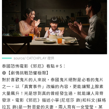
source/ CATCHPLAY 提供
泰國恐怖電影《邪厄》看點＃5：

🔴【劇情挑戰恐懼極限】 

對於喜歡鬼片的人來說，泰國鬼片絕對是必看的鬼片
之一，以「真實事件」改編的內容，更能讓腎上腺素
大量飆升！光是想到真的曾經發生過，就能讓人背脊
發涼。電影《邪厄》描述小寧(尼塔莎 飾)和科文(蘇格
拉瓦 飾)是一對恩愛的夫妻，兩人育有一女瑩瑩。某