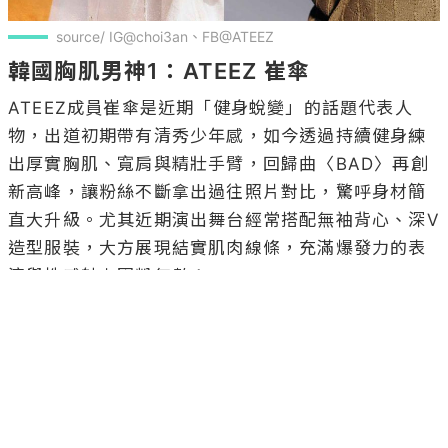
source/ IG@choi3an、FB@ATEEZ
韓國胸肌男神1：ATEEZ 崔傘
ATEEZ成員崔傘是近期「健身蛻變」的話題代表人
物，出道初期帶有清秀少年感，如今透過持續健身練
出厚實胸肌、寬肩與精壯手臂，回歸曲〈BAD〉再創
新高峰，讓粉絲不斷拿出過往照片對比，驚呼身材簡
直大升級。尤其近期演出舞台經常搭配無袖背心、深V
造型服裝，大方展現結實肌肉線條，充滿爆發力的表
演與性感魅力圈粉無數！
