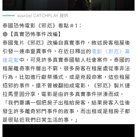
source/ CATCHPLAY 提供
泰國恐怖電影《邪厄》看點＃1：

🔴【真實恐怖事件改編】 

泰國鬼片《邪厄》改編自真實事件，敘述房客租屋後
引發一連串靈異事件，在近日釋出的
電影《邪厄》幕
後花絮
中，可見許多真實泰國駭人社會案件，泰國的
租屋離奇事件層出不窮，很多房客在租屋處從事非法
行為，比如進行獻祭儀式、或是兇殺命案，這些租屋
招邪的事件，還不曾被翻拍成電影，《邪厄》製片捷
拉馬里固分享，電影是由許多真實事件拼湊而成，
「我們要講一個把房子出租給房客，結果房客入住後
發生許多離奇邪門事件的故事，而出租或是租房子都