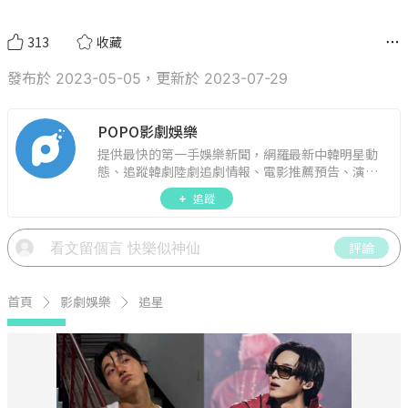
313
收藏
發布於 2023-05-05，更新於 2023-07-29
POPO影劇娛樂
提供最快的第一手娛樂新聞，網羅最新中韓明星動
態、追蹤韓劇陸劇追劇情報、電影推薦預告、演藝
圈話題，演唱會見面會最新資訊，讓你追星零時
追蹤
差！
評論
首頁
影劇娛樂
追星