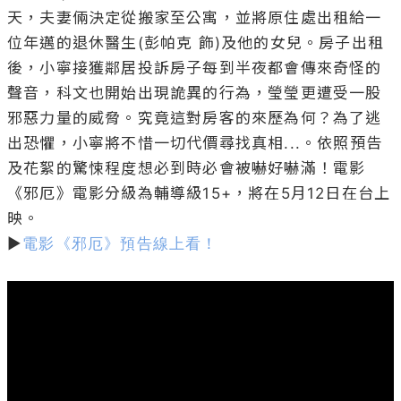
天，夫妻倆決定從搬家至公寓，並將原住處出租給一
位年邁的退休醫生(彭帕克 飾)及他的女兒。房子出租
後，小寧接獲鄰居投訴房子每到半夜都會傳來奇怪的
聲音，科文也開始出現詭異的行為，瑩瑩更遭受一股
邪惡力量的威脅。究竟這對房客的來歷為何？為了逃
出恐懼，小寧將不惜一切代價尋找真相...。依照預告
及花絮的驚悚程度想必到時必會被嚇好嚇滿！電影
《邪厄》電影分級為輔導級15+，將在5月12日在台上
映。

▶
電影《邪厄》預告線上看！