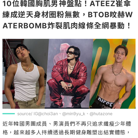
10位韓國胸肌男神盤點！ATEEZ崔傘
練成逆天身材圈粉無數，BTOB旼赫W
ATERBOMB炸裂肌肉線條全網暴動！
source/ IG@choi3an、@min9yu_k、@hutazone
近年韓國男團成員、男演員們不再只追求纖瘦少年體
格，越來越多人持續透過長期健身雕塑出結實體態，