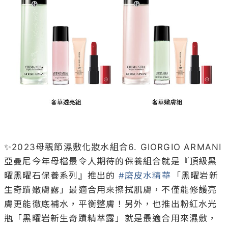
✨2023母親節濕敷化妝水組合6. GIORGIO ARMANI 

亞曼尼今年母檔最令人期待的保養組合就是『頂級黑
曜黑曜石保養系列』推出的 
#磨皮水精華
「黑曜岩新
生奇蹟嫩膚露」最適合用來擦拭肌膚，不僅能修護亮
膚更能徹底補水，平衡整膚！另外，也推出粉紅水光
瓶「黑曜岩新生奇蹟精萃露」就是最適合用來濕敷，