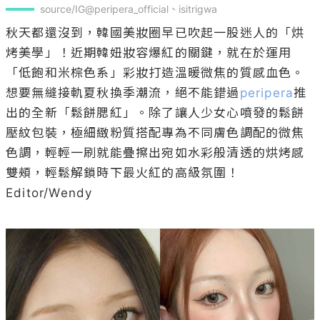
source/IG@peripera_official、isitrigwa
秋天都還沒到，韓國美妝圈早已吹起一股迷人的「烘
烤美學」！近期韓妞妝容爆紅的關鍵，就在於運用
「低飽和米棕色系」彩妝打造溫暖微焦的質感血色。
想要無縫接軌夏秋換季潮流，絕不能錯過
peripera
推
出的全新「鬆餅腮紅」。除了讓人少女心噴發的鬆餅
壓紋包裝，極細緻粉質搭配專為不同膚色調配的微焦
色調，輕輕一刷就能疊擦出宛如水彩般清透的烘烤感
雙頰，輕鬆解鎖時下最火紅的高級氛圍！

Editor/Wendy
