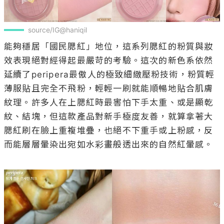
source/IG@haniqil
能夠穩居「國民腮紅」地位，這系列腮紅的粉質與妝
效表現絕對經得起最嚴苛的考驗。這次的新色系依然
延續了peripera最傲人的極致細緻壓粉技術，粉質輕
薄服貼且完全不飛粉，輕輕一刷就能順暢地貼合肌膚
紋理。許多人在上腮紅時最害怕下手太重、或是顯乾
紋、結塊，但這款產品對新手極度友善，就算拿著大
腮紅刷在臉上重複堆疊，也絕不下重手或上粉感，反
而能層層暈染出宛如水彩畫般透出來的自然紅暈感。
