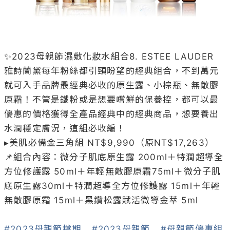
✨2023母親節濕敷化妝水組合8. ESTEE LAUDER

雅詩蘭黛每年粉絲都引頸盼望的經典組合，不到萬元
就可入手品牌最經典必收的原生露、小棕瓶、無敵膠
原霜！不管是鐵粉或是想要嚐鮮的保養控，都可以最
優惠的價格獲得全產品經典中的經典商品，想要養出
水潤穩定膚況，這組必收編！

▸美肌必備金三角組 NT$9,990（原NT$17,263）

📌組合內容：微分子肌底原生露 200ml＋特潤超導全
方位修護露 50ml＋年輕無敵膠原霜75ml＋微分子肌
底原生露30ml＋特潤超導全方位修護露 15ml＋年輕
無敵膠原霜 15ml＋黑鑽松露賦活微導金萃 5ml

#2023母親節檔期
#2023母親節
#母親節優惠組