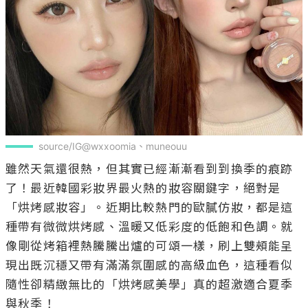
source/IG@wxxoomia、muneouu
雖然天氣還很熱，但其實已經漸漸看到到換季的痕跡
了！最近韓國彩妝界最火熱的妝容關鍵字，絕對是
「烘烤感妝容」。近期比較熱門的歐膩仿妝，都是這
種帶有微微烘烤感、溫暖又低彩度的低飽和色調。就
像剛從烤箱裡熱騰騰出爐的可頌一樣，刷上雙頰能呈
現出既沉穩又帶有滿滿氛圍感的高級血色，這種看似
隨性卻精緻無比的「烘烤感美學」真的超激適合夏季
與秋季！
