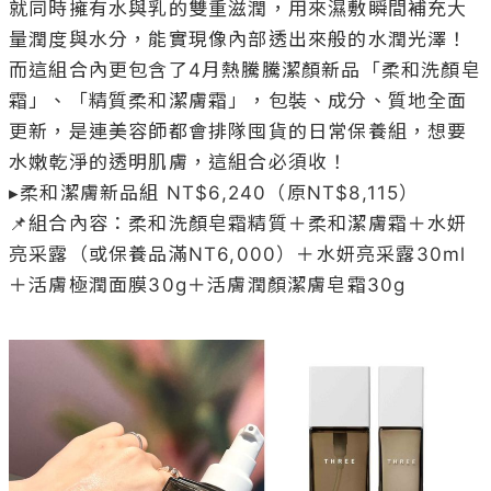
就同時擁有水與乳的雙重滋潤，用來濕敷瞬間補充大
量潤度與水分，能實現像內部透出來般的水潤光澤！
而這組合內更包含了4月熱騰騰潔顏新品「柔和洗顏皂
霜」、「精質柔和潔膚霜」，包裝、成分、質地全面
更新，是連美容師都會排隊囤貨的日常保養組，想要
水嫩乾淨的透明肌膚，這組合必須收！

▸柔和潔膚新品組 NT$6,240（原NT$8,115）

📌組合內容：柔和洗顏皂霜精質＋柔和潔膚霜＋水妍
亮采露（或保養品滿NT6,000）＋水妍亮采露30ml
＋活膚極潤面膜30g＋活膚潤顏潔膚皂霜30g
