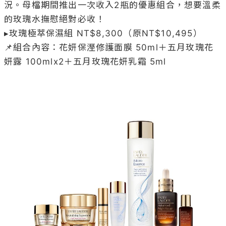
況。母檔期間推出一次收入2瓶的優惠組合，想要溫柔
的玫瑰水撫慰絕對必收！

▸玫瑰極萃保濕組 NT$8,300（原NT$10,495） 

📌組合內容：花妍保溼修護面膜 50ml＋五月玫瑰花
妍露 100mlx2＋五月玫瑰花妍乳霜 5ml
