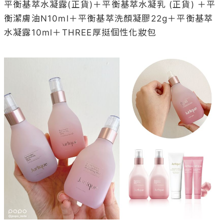
平衡基萃水凝露(正貨)＋平衡基萃水凝乳 (正貨) ＋平
衡潔膚油N10ml＋平衡基萃洗顏凝膠22g＋平衡基萃
水凝露10ml＋THREE厚挺個性化妝包  
