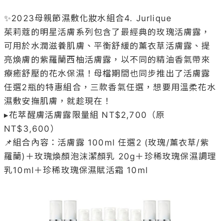
✨2023母親節濕敷化妝水組合4. Jurlique

茱莉蔻的明星活膚系列包含了最經典的玫瑰活膚露，
可用於水潤滋養肌膚、平衡舒緩的薰衣草活膚露、提
亮煥膚的紫羅蘭西柚活膚露，以不同的精油香氣帶來
療癒舒壓的花水保濕！母檔期間也同步推出了活膚露
任選2瓶的特惠組合，三款香氣任選，想要用溫柔花水
濕敷安撫肌膚，就趁現在！

▸花萃醒膚活膚露限量組 NT$2,700（原
NT$3,600）

📌組合內容：活膚露 100ml 任選2 (玫瑰/薰衣草/紫
羅蘭)＋玫瑰煥顏泡沫潔顏乳 20g＋珍稀玫瑰保濕調理
乳10ml＋珍稀玫瑰保濕賦活霜 10ml
