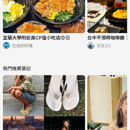
宜蘭大學附近高CP值小吃店😍😍
台中不限時咖啡廳｜
吃貨的阿嘎
芙芙151
熱門推薦筆記