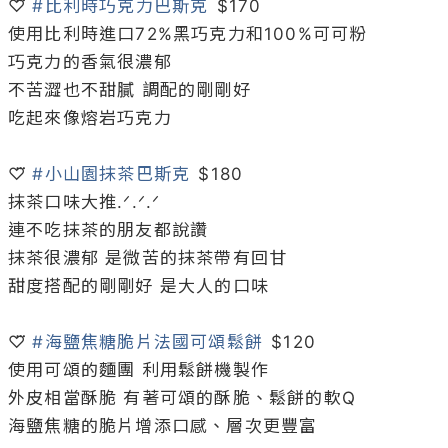
♡⃛ 
#比利時巧克力巴斯克
 $170

使用比利時進口72%黑巧克力和100%可可粉

巧克力的香氣很濃郁

不苦澀也不甜膩 調配的剛剛好

吃起來像熔岩巧克力

♡⃛ 
#小山園抹茶巴斯克
 $180

抹茶口味大推‪.ᐟ‪.ᐟ‪.ᐟ‪

連不吃抹茶的朋友都說讚

抹茶很濃郁 是微苦的抹茶帶有回甘

甜度搭配的剛剛好 是大人的口味

♡⃛ 
#海鹽焦糖脆片法國可頌鬆餅
 $120

使用可頌的麵團 利用鬆餅機製作

外皮相當酥脆 有著可頌的酥脆、鬆餅的軟Q

海鹽焦糖的脆片增添口感、層次更豐富
