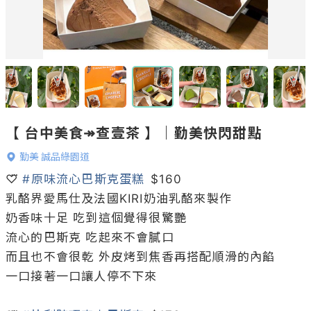
【 台中美食↠查壹茶 】｜勤美快閃甜點
勤美 誠品綠園道
♡⃛ 
#原味流心巴斯克蛋糕
 $160

乳酪界愛馬仕及法國KIRI奶油乳酪來製作

奶香味十足 吃到這個覺得很驚艷

流心的巴斯克 吃起來不會膩口

而且也不會很乾 外皮烤到焦香再搭配順滑的內餡

一口接著一口讓人停不下來
