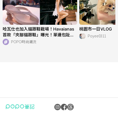
哈瓦仕也加入貓跟鞋戰場！Havaianas
桃園市一日VLOG
首款「夾腳貓跟鞋」曝光！單邊包趾超
Poyee0311
好看、一亮相就爆紅！
POPO時尚潮流
公司：卜卜文化傳媒股份有限公司
隱私權保護政策