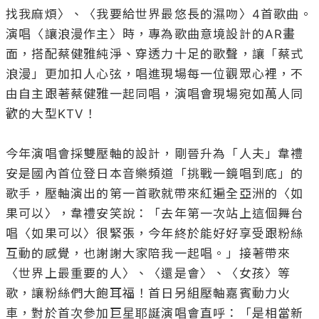
找我麻煩〉、〈我要給世界最悠長的濕吻〉4首歌曲。
演唱〈讓浪漫作主〉時，專為歌曲意境設計的AR畫
面，搭配蔡健雅純淨、穿透力十足的歌聲，讓「蔡式
浪漫」更加扣人心弦，唱進現場每一位觀眾心裡，不
由自主跟著蔡健雅一起同唱，演唱會現場宛如萬人同
歡的大型KTV！

今年演唱會採雙壓軸的設計，剛晉升為「人夫」韋禮
安是國內首位登日本音樂頻道「挑戰一鏡唱到底」的
歌手，壓軸演出的第一首歌就帶來紅遍全亞洲的〈如
果可以〉，韋禮安笑說：「去年第一次站上這個舞台
唱〈如果可以〉很緊張，今年終於能好好享受跟粉絲
互動的感覺，也謝謝大家陪我一起唱。」接著帶來
〈世界上最重要的人〉、〈還是會〉、〈女孩〉等
歌，讓粉絲們大飽耳福！首日另組壓軸嘉賓動力火
車，對於首次參加巨星耶誕演唱會直呼：「是相當新