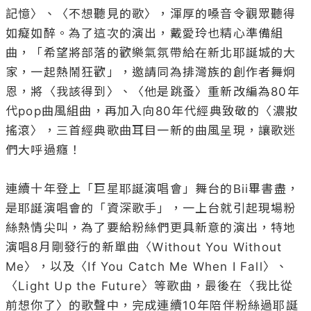
記憶〉、〈不想聽見的歌〉，渾厚的嗓音令觀眾聽得
如癡如醉。為了這次的演出，戴愛玲也精心準備組
曲，「希望將部落的歡樂氣氛帶給在新北耶誕城的大
家，一起熱鬧狂歡」，邀請同為排灣族的創作者舞炯
恩，將〈我該得到〉、〈他是跳蚤〉重新改編為80年
代pop曲風組曲，再加入向80年代經典致敬的〈濃妝
搖滾〉，三首經典歌曲耳目一新的曲風呈現，讓歌迷
們大呼過癮！ 

連續十年登上「巨星耶誕演唱會」舞台的Bii畢書盡，
是耶誕演唱會的「資深歌手」，一上台就引起現場粉
絲熱情尖叫，為了要給粉絲們更具新意的演出，特地
演唱8月剛發行的新單曲〈Without You Without 
Me〉，以及〈If You Catch Me When I Fall〉、
〈Light Up the Future〉等歌曲，最後在〈我比從
前想你了〉的歌聲中，完成連續10年陪伴粉絲過耶誕