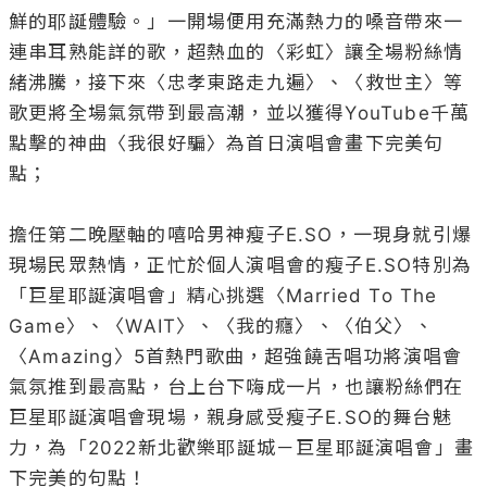
鮮的耶誕體驗。」一開場便用充滿熱力的嗓音帶來一
連串耳熟能詳的歌，超熱血的〈彩虹〉讓全場粉絲情
緒沸騰，接下來〈忠孝東路走九遍〉、〈救世主〉等
歌更將全場氣氛帶到最高潮，並以獲得YouTube千萬
點擊的神曲〈我很好騙〉為首日演唱會畫下完美句
點；

擔任第二晚壓軸的嘻哈男神瘦子E.SO，一現身就引爆
現場民眾熱情，正忙於個人演唱會的瘦子E.SO特別為
「巨星耶誕演唱會」精心挑選〈Married To The 
Game〉、〈WAIT〉、〈我的癮〉、〈伯父〉、
〈Amazing〉5首熱門歌曲，超強饒舌唱功將演唱會
氣氛推到最高點，台上台下嗨成一片，也讓粉絲們在
巨星耶誕演唱會現場，親身感受瘦子E.SO的舞台魅
力，為「2022新北歡樂耶誕城－巨星耶誕演唱會」畫
下完美的句點！
