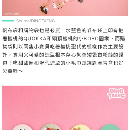
Source/DINOTAENG
帆布袋和購物袋也是必買，水藍色的帆布袋上印有抱
著櫻桃的QUOKKA和頭頂櫻桃的小BOBO圖案，而購
物袋則以兩隻小寶貝吃著櫻桃聖代的模樣作為主要設
計，實用又可愛的造型根本存心掏空矮袋鼠粉絲的錢
包！吃甜甜圈和聖代造型的小毛巾跟鑰匙圈盲盒也好
欠買呀～
