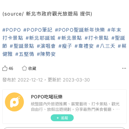
(source/ 新北市政府觀光旅遊局 提供)

#POPO
#POPO筆記
#POPO聖誕新年快樂
#年末
打卡景點
#新北耶誕城
#新北景點
#打卡景點
#聖誕
節
#聖誕景點
#演唱會
#瘦子
#韋禮安
#八三夭
#蔡
健雅
#五堅情
#陳勢安
46
收藏
發布於 2022-12-12，更新於 2023-03-30
POPO吃喝玩樂
統整國內外旅遊推薦、展覽藝術、打卡景點、觀光
自由行、放假出遊規劃，分享最熱門美食餐廳、約
會聚餐、人氣甜點、速食手搖飲、3C科技、心理測
追蹤
驗、星座運勢、生活雜貨、吃喝玩樂實用資訊。