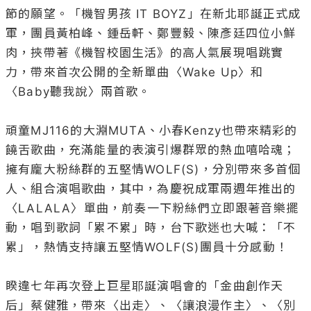
節的願望。「機智男孩 IT BOYZ」在新北耶誕正式成
軍，團員黃柏峰、鍾岳軒、鄭豐毅、陳彥廷四位小鮮
肉，挾帶著《機智校園生活》的高人氣展現唱跳實
力，帶來首次公開的全新單曲〈Wake Up〉和
〈Baby聽我說〉兩首歌。

​​頑童MJ116的大淵MUTA、小春Kenzy也帶來精彩的
饒舌歌曲，充滿能量的表演引爆群眾的熱血嘻哈魂；
擁有龐大粉絲群的五堅情WOLF(S)，分別帶來多首個
人、組合演唱歌曲，其中，為慶祝成軍兩週年推出的
〈LALALA〉單曲，前奏一下粉絲們立即跟著音樂擺
動，唱到歌詞「累不累」時，台下歌迷也大喊：「不
累」，熱情支持讓五堅情WOLF(S)團員十分感動！

睽違七年再次登上巨星耶誕演唱會的「金曲創作天
后」蔡健雅，帶來〈出走〉、〈讓浪漫作主〉、〈別