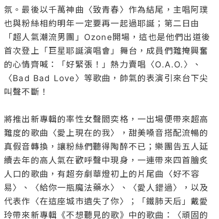
氛。最後以千萬神曲〈致青春〉作為結尾，主唱阿璞
也與粉絲相約明年一定要再一起過耶誕；第二日由
「超人氣潮流男團」Ozone開場，這也是他們出道後
首次登上「巨星耶誕演唱會」舞台，成員們難掩興奮
的心情齊喊：「好緊張！」熱力賣唱〈O.A.O.〉、
〈Bad Bad Love〉等歌曲，帥氣的表演引來台下尖
叫聲不斷！

將推出新專輯的率性女聲閻奕格，一出場便帶來超高
難度的歌曲〈愛上現在的我〉，甜美嗓音搭配流暢的
真假音轉換，讓粉絲們聽得陶醉不已；樂團告五人延
續去年的高人氣在歡呼聲中現身，一連帶來四首膾炙
人口的歌曲，有超夯劇華燈初上的片尾曲〈好不容
易〉、〈給你一瓶魔法藥水〉、〈愛人錯過〉，以及
代表作〈在這座城市遺失了你〉；「鐵肺天后」戴愛
玲帶來新專輯《不想聽見的歌》中的歌曲：〈頑固的