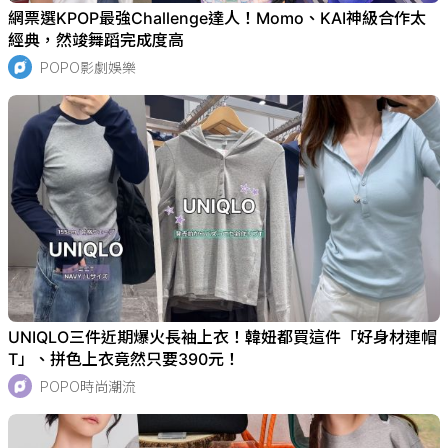
網票選KPOP最強Challenge達人！Momo、KAI神級合作太
經典，然竣舞蹈完成度高
POPO影劇娛樂
UNIQLO三件近期爆火長袖上衣！韓妞都買這件「好身材連帽
T」、拼色上衣竟然只要390元！
POPO時尚潮流