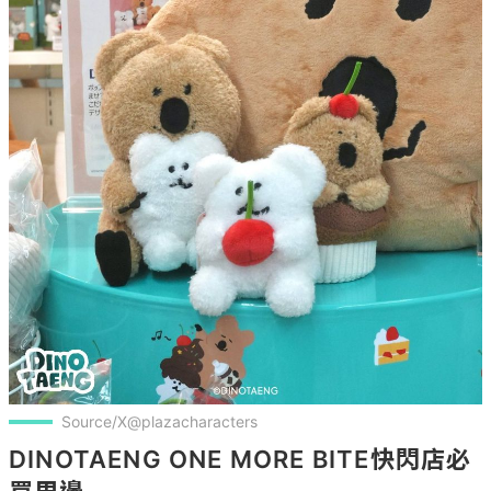
Source/X@plazacharacters
DINOTAENG ONE MORE BITE快閃店必