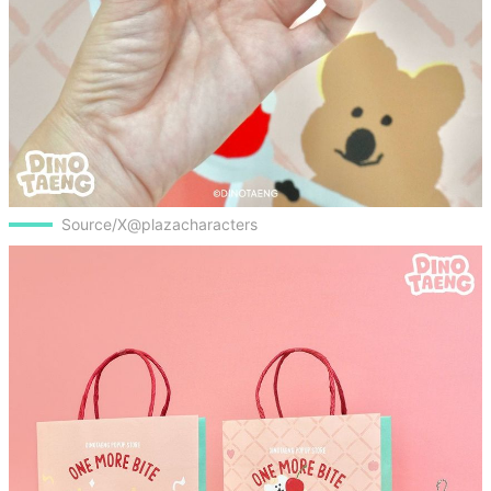
Source/X@plazacharacters