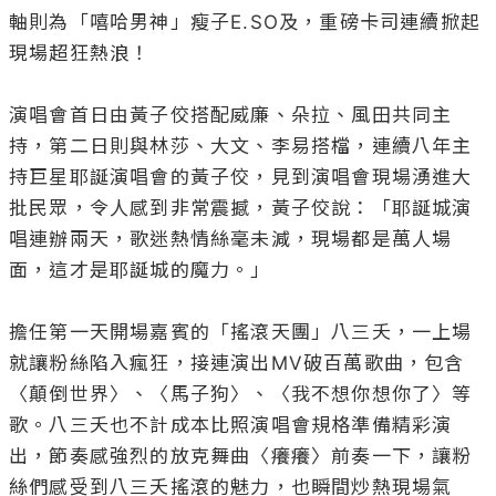
軸則為「嘻哈男神」瘦子E.SO及，重磅卡司連續掀起
現場超狂熱浪！

演唱會首日由黃子佼搭配威廉、朵拉、風田共同主
持，第二日則與林莎、大文、李易搭檔，連續八年主
持巨星耶誕演唱會的黃子佼，見到演唱會現場湧進大
批民眾，令人感到非常震撼，黃子佼說：「耶誕城演
唱連辦兩天，歌迷熱情絲毫未減，現場都是萬人場
面，這才是耶誕城的魔力。」

擔任第一天開場嘉賓的「搖滾天團」八三夭，一上場
就讓粉絲陷入瘋狂，接連演出MV破百萬歌曲，包含
〈顛倒世界〉、〈馬子狗〉、〈我不想你想你了〉等
歌。八三夭也不計成本比照演唱會規格準備精彩演
出，節奏感強烈的放克舞曲〈癢癢〉前奏一下，讓粉
絲們感受到八三夭搖滾的魅力，也瞬間炒熱現場氣