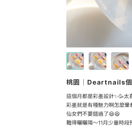
桃園｜Deartnai
這個月都是彩墨設計✨🥳太喜
彩墨就是有種魅力啊怎麼暈都
仙女們不要錯過了😆😆

難得曬曬陽～11月少量時段預約