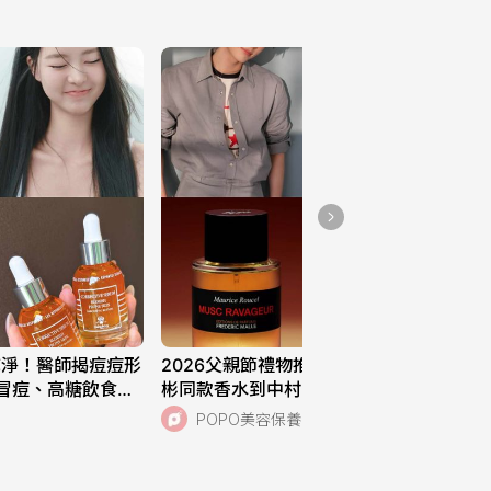
給全家最天然的守護🫶🏻
Mustela有機護膚🌿讓肌
膚安心每一天✨
290
《蕊蕾的花園》打造水潤
透亮肌🌹玫瑰晶露與逆時
光燦凍膜の保濕修護奇蹟
291
✨
乾淨！醫師揭痘痘形
2026父親節禮物推薦！GD、ZB1成韓
冒痘、高糖飲食都
彬同款香水到中村一葉愛用潔面露，新
極淨抗痘煥采精露、
光三越大推電鬍刀最高回饋7%！
POPO美容保養