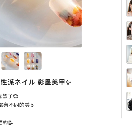
ls個性派ネイル 彩墨美甲✨
歡了💞

有不同的美🌷

📝
