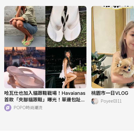
哈瓦仕也加入貓跟鞋戰場！Havaianas
桃園市一日VLOG
首款「夾腳貓跟鞋」曝光！單邊包趾超
Poyee0311
好看、一亮相就爆紅！
POPO時尚潮流