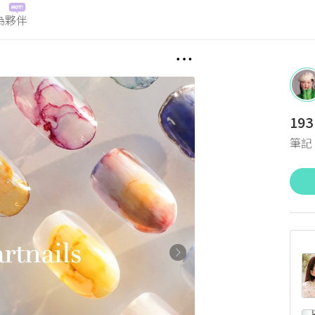
為夥伴
193
筆記