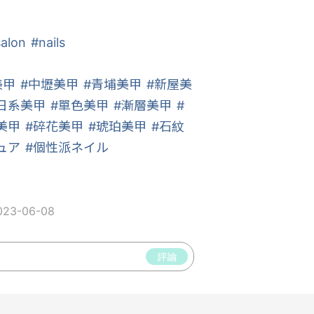
salon
#nails
美甲
#中壢美甲
#青埔美甲
#新屋美
日系美甲
#單色美甲
#漸層美甲
#
美甲
#碎花美甲
#琥珀美甲
#石紋
ュア
#個性派ネイル
23-06-08
評論