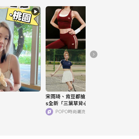
宋雨琦、肯豆都搶穿！adidas Original
s全新「三葉草背心、運動褲」美到想
天天穿！直接當日常穿也超適合！
POPO時尚潮流