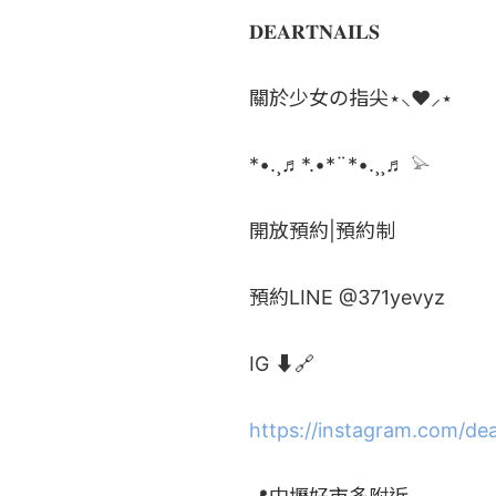
𝐃𝐄𝐀𝐑𝐓𝐍𝐀𝐈𝐋𝐒

關於少女の指尖⋆⸜♥︎⸝⋆

*•.¸♬*.•*¨*•.¸¸♬ 𓅫

開放預約|預約制

預約LINE @
371yevyz
IG ⬇️🔗

https://instagram.com/de