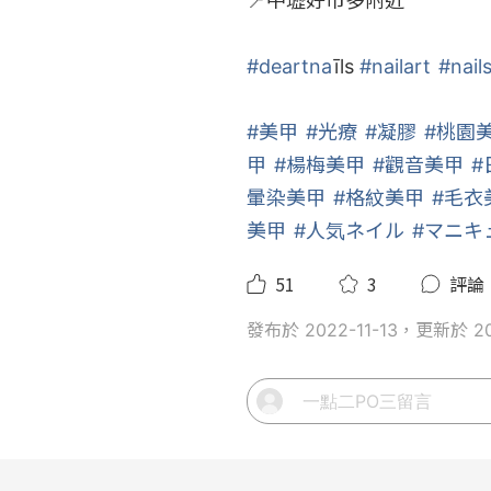
📍中壢好市多附近

#deartna
īls 
#nailart
#nail
#美甲
#光療
#凝膠
#桃園
甲
#楊梅美甲
#觀音美甲
#
暈染美甲
#格紋美甲
#毛衣
美甲
#人気ネイル
#マニキ
51
3
評論
發布於 2022-11-13，更新於 20