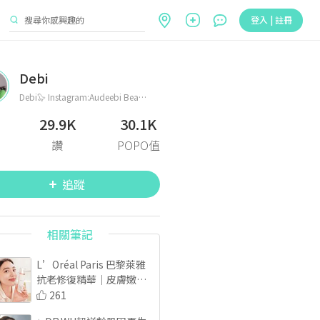
登入 | 註冊
Debi
Debi🦭 Instagram:Audeebi Beauty｜Life｜Daily｜Travel｜Nails ♊︎ ✍🏻 blogger📍beauty care 📪PR/collabs: mail🔗 https://aboutme.style/audeebi
29.9K
30.1K
讚
POPO值
追蹤
相關筆記
L’Oréal Paris 巴黎萊雅 
抗老修復精華｜皮膚嫩亮
感有感✨
261