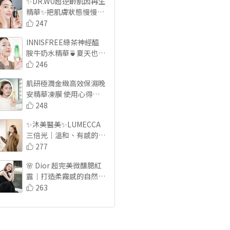
✨DR.WU超逆齡肌因再生
精華✨把肌膚狀態慢慢養
回來｜最近愛用的逆齡修
247
護精華🤍
INNISFREE綠茶神經醯
胺牛奶水精華🍵夏天也能
水到發光💧
246
肌研極潤金緻高效保濕晚
安精華凍膜 使用心得分
享
248
✨沐美醫美✨LUMECCA 
三倍光｜溫和、有感的透
亮修復 🫶🏻
277
🌸 Dior 超完美微醺腮紅
露｜打造柔霧感的自然紅
潤肌 💗
263
未來美三步驟✨養出亮白
穩定好膚況🙌🏻超級AC
煥膚棉片×淡斑雙C瓶×
223