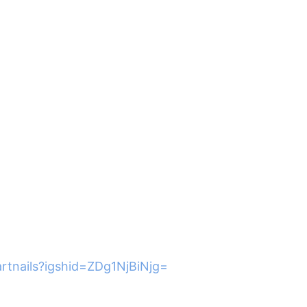
artnails?igshid=ZDg1NjBiNjg=