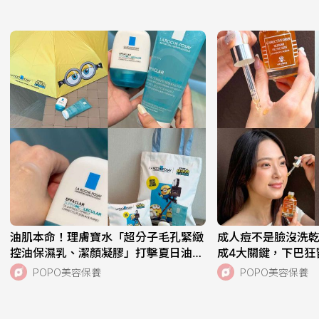
油肌本命！理膚寶水「超分子毛孔緊緻
成人痘不是臉沒洗
控油保濕乳、潔顏凝膠」打擊夏日油痘
成4大關鍵，下巴狂
危機，跨界聯名《小小兵與大怪獸》超
中，SISLEY植物
POPO美容保養
POPO美容保養
萌周邊快來收藏！
一次搞定痘肌！