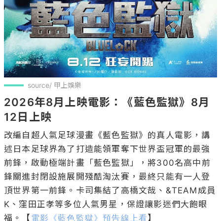
source/ 甲上娛樂
2026年8月上映電影：《藍色監獄》8月
12日上映
改編自超人氣足球漫畫《藍色監獄》的真人電影，講
述日本足球界為了打造能領軍奪下世界盃冠軍的最強
前鋒，啟動極端計畫「藍色監獄」，將300名高中前
鋒關進封閉設施展開殘酷淘汰賽，最終只能有一人登
頂世界第一前鋒。卡司集結了高橋文哉、&TEAM成員
K、窪田正孝等多位人氣男星，保證讓影迷們大飽眼
福。【
電影《藍色監獄》預告線上看