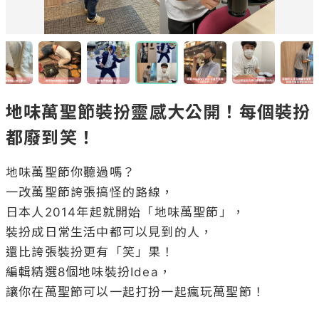
地味萬聖節裝扮靈感大公開！每個裝扮
都廢到笑！
地味萬聖節你聽過嗎？

一改萬聖節誇張搞怪的路線，

日本人2014年起就開始「地味萬聖節」，

裝扮成日常生活中都可以見到的人，

還比誇張裝扮更有「笑」果！

編輯精選8個地味裝扮Idea，

讓你在萬聖節可以一起打扮一起瘋玩萬聖節！
