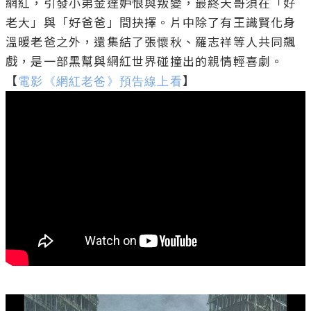
網紅，引發小弟金達妒恨與叛變，最終天哥須在「好
老大」與「好爸爸」間抉擇。片中除了有王識賢化身
溫暖老爸之外，還集結了張懷秋、羅志祥等人共同飆
戲，是一部黑幫與網紅世界碰撞出的親情輕喜劇。
【
電影《網紅老爸》預告線上看