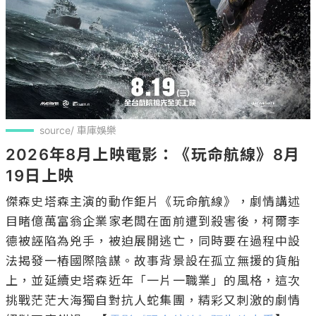
source/ 車庫娛樂
2026年8月上映電影：《玩命航線》8月
19日上映
傑森史塔森主演的動作鉅片《玩命航線》，劇情講述
目睹億萬富翁企業家老闆在面前遭到殺害後，柯爾李
德被誣陷為兇手，被迫展開逃亡，同時要在過程中設
法揭發一樁國際陰謀。故事背景設在孤立無援的貨船
上，並延續史塔森近年「一片一職業」的風格，這次
挑戰茫茫大海獨自對抗人蛇集團，精彩又刺激的劇情