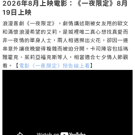
2026年8月上映電影：《一夜限定》8月
19日上映
浪漫喜劇《一夜限定》，劇情講述剛被女友甩的歐文
和滿懷浪漫希望的艾莉，是城裡唯二真心想找真愛而
非一夜情的單身人士，兩人相遇擦出火花，卻因一連
串意外讓夜晚變得複雜而被迫分開。卡司陣容包括瑪
雅霍克、茱莉亞福克斯等人，相當適合七夕情人節觀
看。【
電影《一夜限定》預告線上看