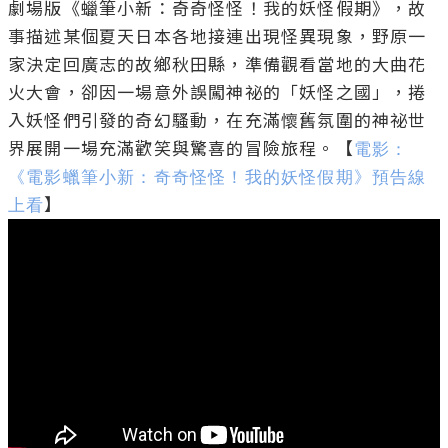
劇場版《蠟筆小新：奇奇怪怪！我的妖怪假期》，故
事描述某個夏天日本各地接連出現怪異現象，野原一
家決定回廣志的故鄉秋田縣，準備觀看當地的大曲花
火大會，卻因一場意外誤闖神祕的「妖怪之國」，捲
入妖怪們引發的奇幻騷動，在充滿懷舊氛圍的神祕世
界展開一場充滿歡笑與驚喜的冒險旅程。【
電影：
《電影蠟筆小新：奇奇怪怪！我的妖怪假期》預告線
上看