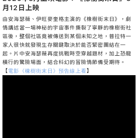
月12日上映
由安海瑟薇、伊旺麥奎格主演的《橡樹街末日》，劇
情講述當一場神秘的宇宙事件撕裂了寧靜的橡樹街社
區後，整個社區竟被傳送到某個未知之地，普拉特一
家人很快就發現生存關鍵取決於能否緊密團結在一
起。片中安海瑟薇再度挑戰時空穿越題材，加上恐龍
橫行的驚險場面，結合科幻的冒險情節備受期待。
【
電影《橡樹街末日》預告線上看