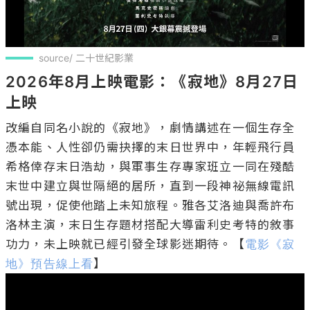
source/ 二十世紀影業
2026年8月上映電影：《寂地》8月27日
上映
改編自同名小說的《寂地》，劇情講述在一個生存全
憑本能、人性卻仍需抉擇的末日世界中，年輕飛行員
希格倖存末日浩劫，與軍事生存專家班立一同在殘酷
末世中建立與世隔絕的居所，直到一段神祕無線電訊
號出現，促使他踏上未知旅程。雅各艾洛迪與喬許布
洛林主演，末日生存題材搭配大導雷利史考特的敘事
功力，未上映就已經引發全球影迷期待。【
電影《寂
地》預告線上看