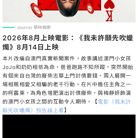
source/ 華映娛樂
2026年8月上映電影：《我未許願先吹蠟
燭》8月14日上映
本片改編自澳門真實新聞案件，故事講述澳門小女孩
JoJo和奶奶相依為命，爸爸跑路不知所蹤，突然開始
有個來自台灣的廢柴志華上門討債要錢，兩人展開一
場相親相愛又相騙的老千行動。在片中擔任主角之一
的柯震東，為角色增肥演出討債廢柴，與梅靜妍飾演
的澳門小女孩之間的互動令人期待。【
電影《我未許
願先吹蠟燭》預告線上看