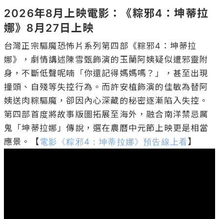
2026年8月上映電影：《粽邪4：坤蒂拉
娜》8月27日上映
台灣正宗驅魔恐怖片系列第四部《粽邪4：坤蒂拉
娜》，劇情講述陳雪甄飾演的玉蘭阿姨疑似遭邪靈附
身，不斷低聲呢喃「你還記得媽媽嗎？」，甚至出現
撞頭、自殘等失控行為。而許安植飾演的佳敏為替阿
姨送肉粽驅魔，卻因內心深藏的秘密逐漸陷入失控。
第四部首度將故事版圖拓展至海外，融合南洋禁忌厲
鬼「坤蒂拉娜」傳說，選在農曆中元節上映更是相當
應景。【
電影《粽邪4：坤蒂拉娜》預告線上看