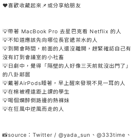
❤️喜歡收藏起來📌或分享給朋友

💡帶著 MacBook Pro 去星巴克看 Netflix 的人

💡不知道應該先向哪位長官遞茶水的人

💡到開會時間，前面的人還沒離開，趕緊確認自己有
沒有訂到會議室的小社畜

💡日劇中，覺得「隔壁的人好像三天前就沒出門了」
的八卦鄰居

💡戴著AirPods睡著，早上醒來發現不見一耳的人

💡在棉被裡遠距上課的學生

💡喝個爛醉倒路邊的熱褲妹

💡在狂風中逆風而走的人

📸source：Twitter / @
yada_sun
、@
333time
、