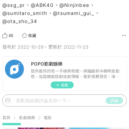
@
ssg_pr
、@
ABK40
、@
Ninjinbee
、
@
sumitaro_smith
、@
tsumami_gui_
、
@
ota_sho_34
40
收藏
發布於 2022-10-29，更新於 2022-11-23
POPO影劇娛樂
提供最快的第一手娛樂新聞，網羅最新中韓明星動
態、追蹤韓劇陸劇追劇情報、電影推薦預告、演藝
圈話題，演唱會見面會最新資訊，讓你追星零時
追蹤
差！
評論
首頁
影劇娛樂
電影