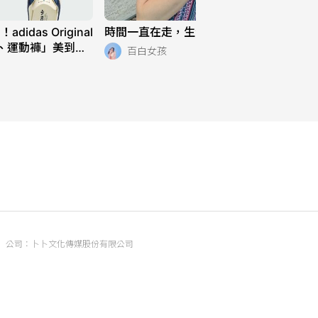
das Original
時間一直在走，生活也是 ⌚️
、運動褲」美到想
百白女孩
常穿也超適合！
公司：卜卜文化傳媒股份有限公司
統編：90476060
地址：臺北市內湖區瑞光路70號5樓
信箱：
popo.service@langlive.com