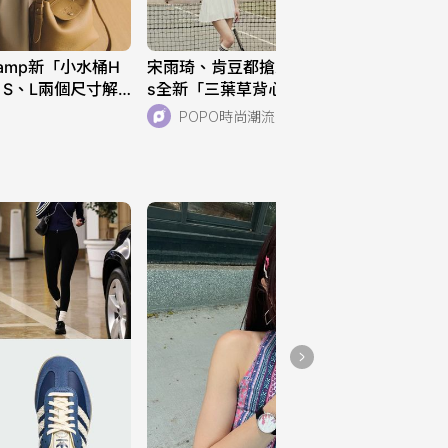
hamp新「小水桶H
宋雨琦、肯豆都搶穿！adidas Original
！S、L兩個尺寸解
s全新「三葉草背心、運動褲」美到想
！
天天穿！直接當日常穿也超適合！
POPO時尚潮流