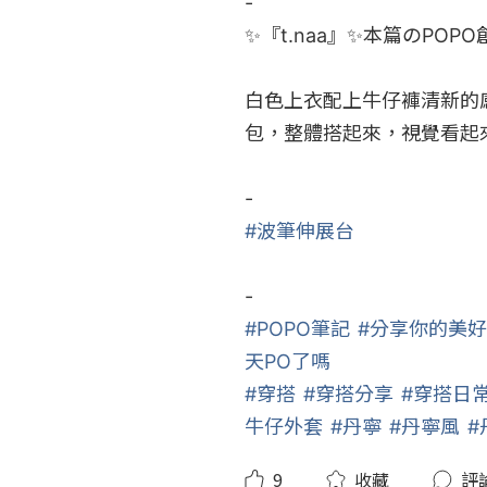
-

✨『t.naa』✨本篇のPOPO創
白色上衣配上牛仔褲清新的
包，整體搭起來，視覺看起來
#波筆伸展台
#POPO筆記
#分享你的美
天PO了嗎
#穿搭
#穿搭分享
#穿搭日
牛仔外套
#丹寧
#丹寧風
#
9
收藏
評