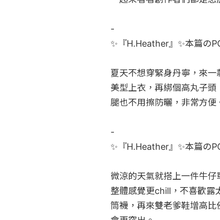
-​

✨『H.Heather』✨本篇のPO
夏天不想穿緊身丹寧，來一
美型上衣，再綁個高丸子頭
腿也不用擦防曬，非常方便。
-

✨『H.Heather』✨本篇のPO
微涼的天氣就搭上一件牛仔
整體感覺更chill，不喜
筒襪，再來雙老爹鞋增高比