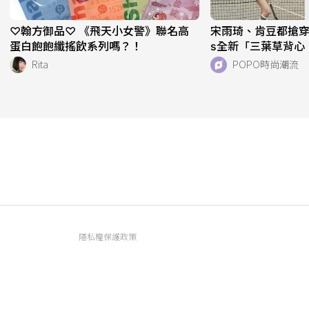
♡翰方御品♡ 《飛天小女警》聯名高
宋雨琦、肯豆都搶穿！adi
蛋白飽飽纖搖飲系列嗎？！
s全新「三葉草背心
天天穿！直接當日
Rita
POPO時尚潮流
隱私權保護政策
資訊內容管理規範
服務條款
FAQ常見問題