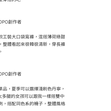
PO創作者​

款工裝大口袋寬褲，混搭薄荷綠甜
，整體看起來很韓很清新，穿長褲


PO創作者​

單品，夏季可以選擇淺刷色丹寧，
歡露太多腿的女孩可以跟我一樣搭雙中
例，搭配同色系的襪子，整體風格