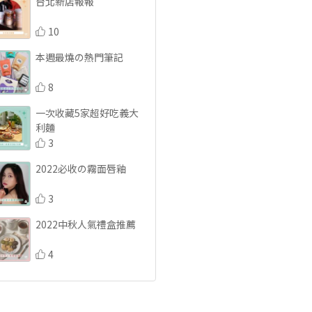
台北新店報報
10
本週最燒の熱門筆記
8
一次收藏5家超好吃義大
利麵
3
2022必收の霧面唇釉
3
2022中秋人氣禮盒推薦
4
療癒滿分 植物系咖啡廳
推薦
7