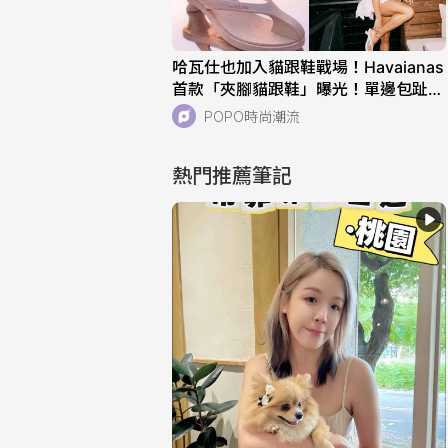
哈瓦仕也加入貓跟鞋戰場！Havaianas
首款「夾腳貓跟鞋」曝光！單邊包趾超
好看、一亮相就爆紅！
POPO時尚潮流
熱門推薦筆記