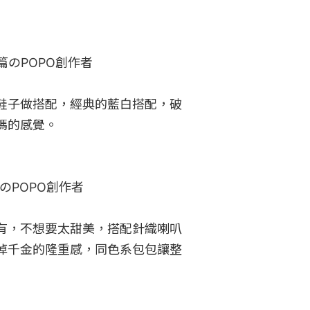
のPOPO創作者​

鞋子做搭配，經典的藍白搭配，破
的感覺。

のPOPO創作者​

有，不想要太甜美，搭配針織喇叭
掉千金的隆重感，同色系包包讓整