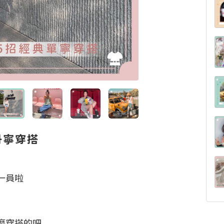
丹寧穿搭
員啦

穿搭的吧
