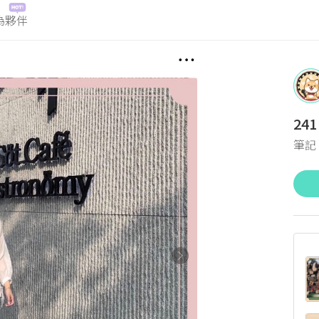
為夥伴
241
筆記