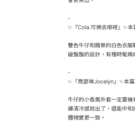
會更突出。

-

✨『Cola.可樂去哪裡』✨本篇
雙色牛仔和簡單的白色衣服
破鬚鬚的設計，有種時髦媽媽
-

✨『喬瑟琳Jocelyn』✨本篇
牛仔的小香風外套一定要擁
褲清冷感就出了，還能中和
體視覺更一致。
