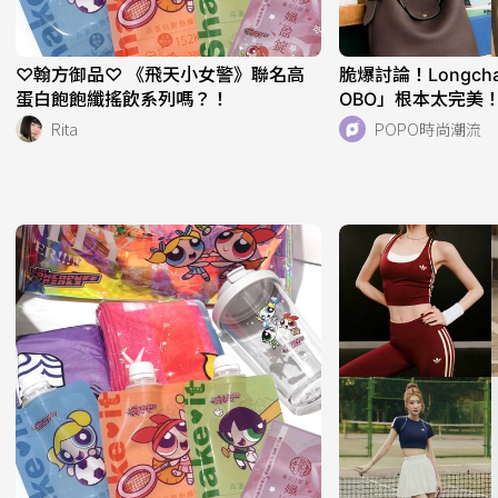
♡翰方御品♡ 《飛天小女警》聯名高
脆爆討論！Longc
蛋白飽飽纖搖飲系列嗎？！
OBO」根本太完美
析！快衝店上試揹
Rita
POPO時尚潮流