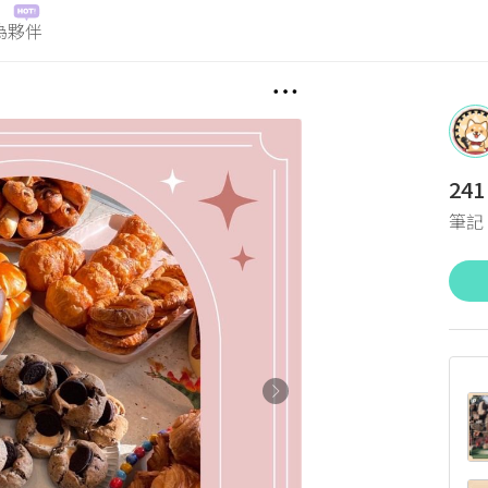
為夥伴
241
筆記