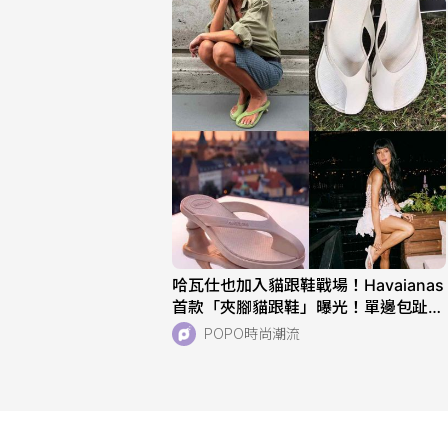
哈瓦仕也加入貓跟鞋戰場！Havaianas
首款「夾腳貓跟鞋」曝光！單邊包趾超
好看、一亮相就爆紅！
POPO時尚潮流