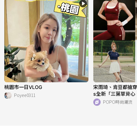
桃園市一日VLOG
宋雨琦、肯豆都搶穿！adi
s全新「三葉草背心
Poyee0311
天天穿！直接當日
POPO時尚潮流