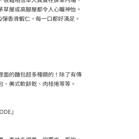
，很難相信本人其實在屏東內埔，
茅草屋或高腳屋都令人心曠神怡。
Q彈香滑蝦仁，每一口都好滿足。

裡面的麵包超多種類的！除了有傳
包、美式軟餅乾、肉桂捲等等。

ODE』
