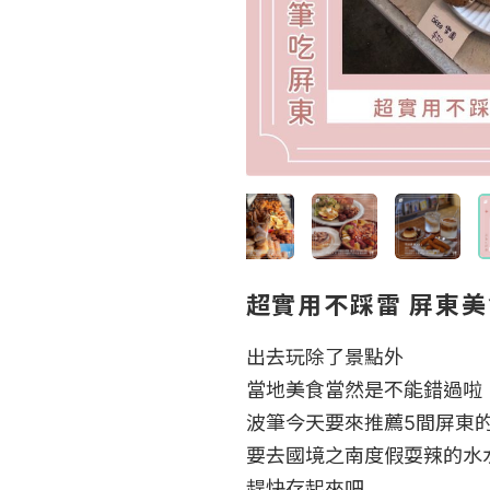
超實用不踩雷 屏東
出去玩除了景點外

當地美食當然是不能錯過啦

波筆今天要來推薦5間屏東的
要去國境之南度假耍辣的水水
趕快存起來吧
