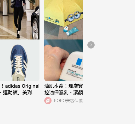
das Original
油肌本命！理膚寶水「超分子毛孔緊緻
、運動褲」美到想
控油保濕乳、潔顏凝膠」打擊夏日油痘
常穿也超適合！
危機，跨界聯名《小小兵與大怪獸》超
POPO美容保養
萌周邊快來收藏！