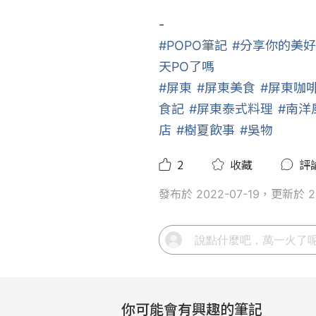
#POPO筆記
#分享你的美
天PO了嗎
#屏東
#屏東美食
#屏東咖
食記
#屏東泰式料理
⁣ 
#南洋
店
#樹夏飲事
#吳物
2
收藏
評
發布於 2022-07-19，更新於 20
你可能會有興趣的筆記