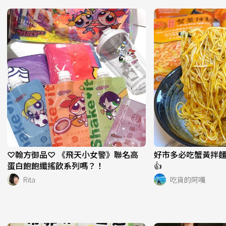
♡翰方御品♡ 《飛天小女警》聯名高
好市多必吃蟹黃拌麵
蛋白飽飽纖搖飲系列嗎？！
👍
Rita
吃貨的阿嘎