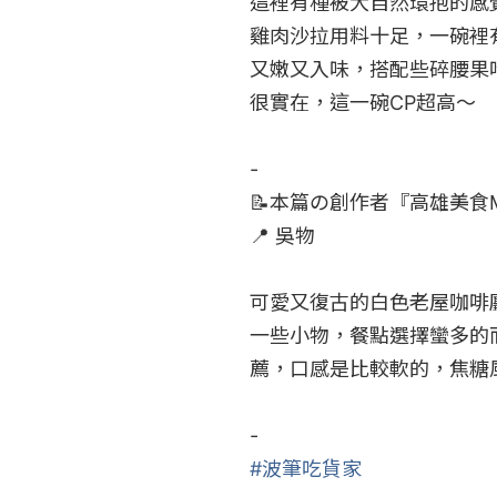
這裡有種被大自然環抱的感
雞肉沙拉用料十足，一碗裡
又嫩又入味，搭配些碎腰果
很實在，這一碗CP超高～

-

📝本篇の創作者『高雄美食M
​​📍 吳物

可愛又復古的白色老屋咖啡
一些小物，餐點選擇蠻多的
薦，口感是比較軟的，焦糖
#波筆吃貨家