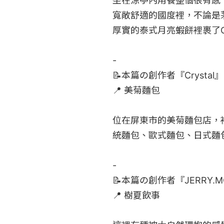
坐在涼亭內用餐整個很有感
寬敞舒適的國度裡，不論是
厚實的泰式月亮蝦餅裡裹了
-

📝本篇の創作者『Crystal』

​​📍 美菊麵包

位在屏東市的美菊麵包店，
統麵包、歐式麵包、日式麵
-

📝本篇の創作者『JERRY.M
​​📍 樹夏飲事
