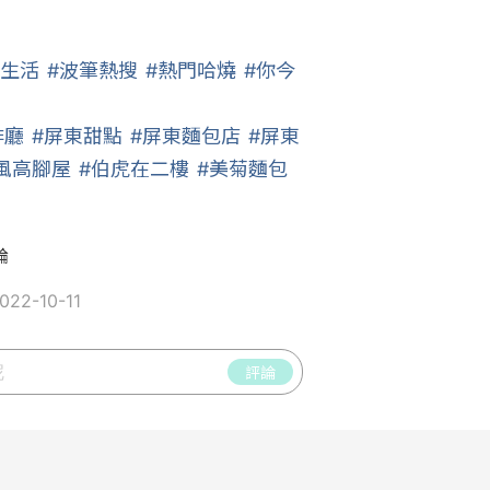
好生活
#波筆熱搜
#熱門哈燒
#你今
啡廳
#屏東甜點
#屏東麵包店
#屏東
風高腳屋
#伯虎在二樓
#美菊麵包
論
22-10-11
評論