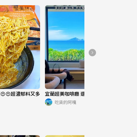
😍😍超濃郁料又多
宜蘭超美咖啡廳 還能看到龜山島😍😍
吃貨的阿嘎