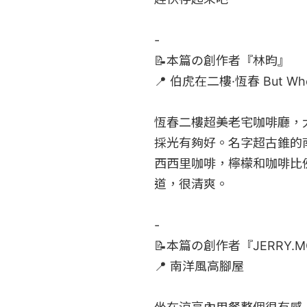
-

📝本篇の創作者『林昀』

​​📍 伯虎在二樓·恆春 But Who
恆春二樓超美老宅咖啡廳，
採光有夠好。名字超古錐的
西西里咖啡，檸檬和咖啡比
道，很清爽。

-

📝本篇の創作者『JERRY.M
​​📍 南洋風高腳屋
