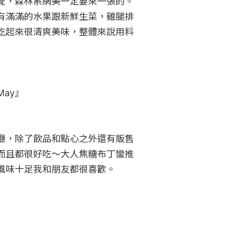
覺，森林系網美一定要來一張的。
有滿滿的水果跟新鮮生菜，雞腿排
吃起來很清爽美味，整體來說用料
ay』

廳，除了飲品和點心之外還有販售
而且都很好吃～大人焦糖布丁蠻推
風味十足我和朋友都很喜歡。
