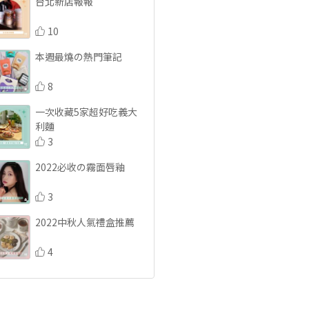
台北新店報報
10
本週最燒の熱門筆記
8
一次收藏5家超好吃義大
利麵
3
2022必收の霧面唇釉
3
2022中秋人氣禮盒推薦
4
療癒滿分 植物系咖啡廳
推薦
7