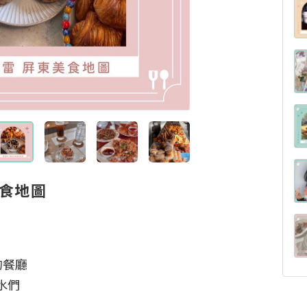
美食地圖
餐廳

們
