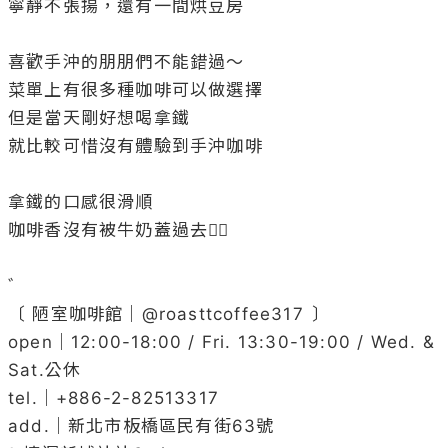
寧靜不張揚，還有一間烘豆房

喜歡手沖的朋朋們不能錯過～

菜單上有很多種咖啡可以做選擇

但是當天剛好想喝拿鐵

就比較可惜沒有體驗到手沖咖啡

拿鐵的口感很滑順

咖啡香沒有被牛奶蓋過去👌🏻

゛

〔 陋室咖啡館｜@
roasttcoffee317
 〕

open｜12:00-18:00 / Fri. 13:30-19:00 / Wed. & 
Sat.公休

tel.｜+886-2-82513317

add.｜新北市板橋區民有街63號
