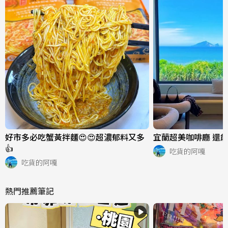
好市多必吃蟹黃拌麵😍😍超濃郁料又多
宜蘭超美咖啡廳 還能
👍
吃貨的阿嘎
吃貨的阿嘎
熱門推薦筆記