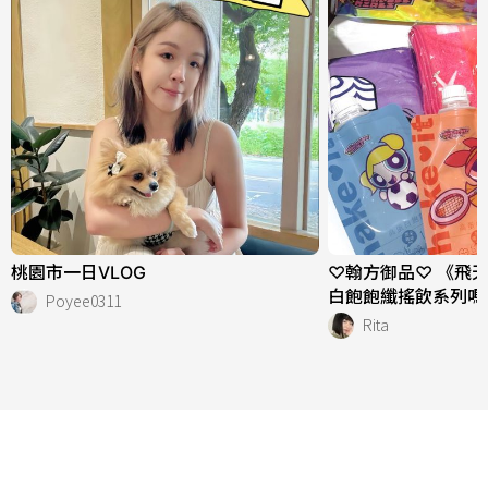
桃園市一日VLOG
♡翰方御品♡ 《飛
白飽飽纖搖飲系列嗎
Poyee0311
Rita