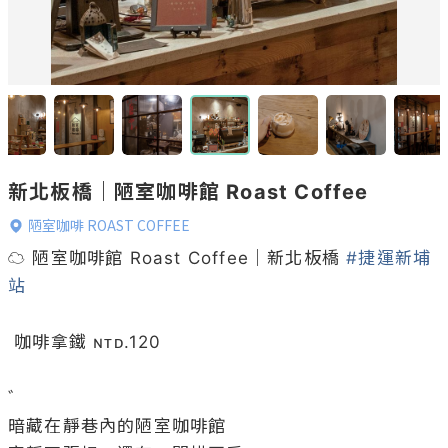
新北板橋｜陋室咖啡館 Roast Coffee
陋室咖啡 ROAST COFFEE
☁️ 陋室咖啡館 Roast Coffee｜新北板橋 
#捷運新埔
站
 咖啡拿鐵 ɴᴛᴅ.120

゛

暗藏在靜巷內的陋室咖啡館
