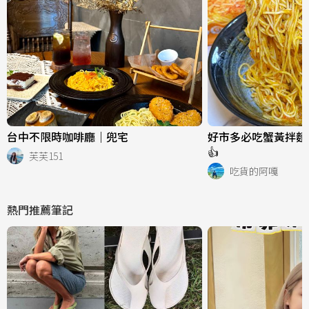
台中不限時咖啡廳｜兜宅
好市多必吃蟹黃拌麵
👍
芙芙151
吃貨的阿嘎
熱門推薦筆記