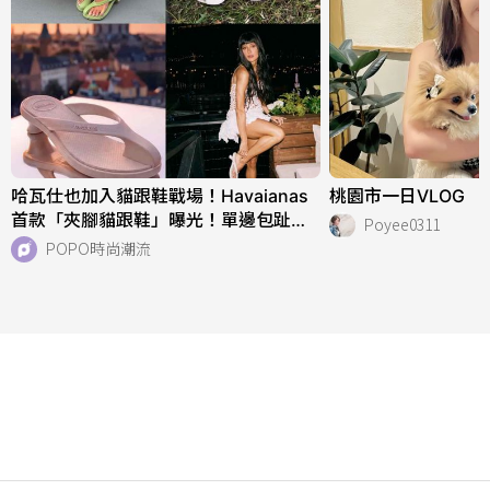
哈瓦仕也加入貓跟鞋戰場！Havaianas
桃園市一日VLOG
首款「夾腳貓跟鞋」曝光！單邊包趾超
Poyee0311
好看、一亮相就爆紅！
POPO時尚潮流