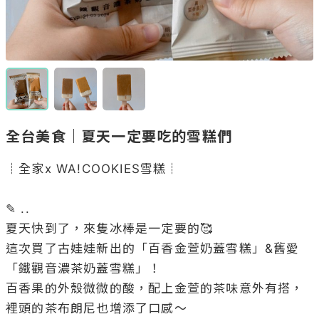
全台美食｜夏天一定要吃的雪糕們
┊全家x WA!COOKIES雪糕┊

✎ ..

夏天快到了，來隻冰棒是一定要的🥰

這次買了古娃娃新出的「百香金萱奶蓋雪糕」&舊愛
「鐵觀音濃茶奶蓋雪糕」！

百香果的外殼微微的酸，配上金萱的茶味意外有搭，
裡頭的茶布朗尼也增添了口感～
