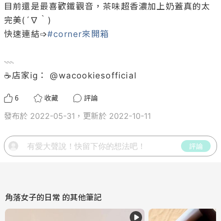
目前還是最喜歡鐵觀音，茶味超香濃加上奶蓋真的太
完美(´∇｀)

快速連結➩
#corner來開箱
𓇠

☕️店家ig： @
wacookiesofficial
6
收藏
評論
發布於 2022-05-31，更新於 2022-10-11
評論
角落女子的日常
的其他筆記