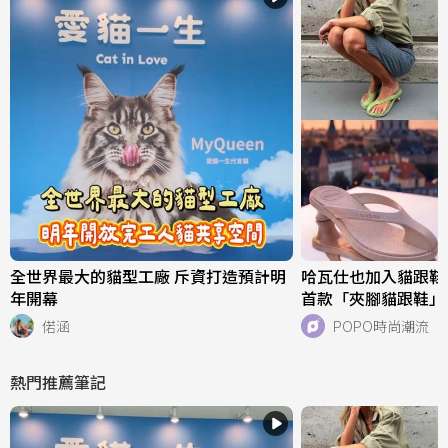
全世界最大的貓型工廠 斥資打造預計明
哈瓦仕也加入貓跟鞋戰場
年開幕
首款「夾腳貓跟鞋」
好看、一亮相就爆紅
偌涵
POPO時尚潮流
熱門推薦筆記