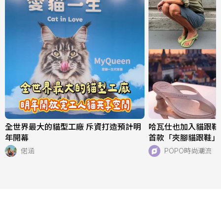
全世界最大的貓型工廠 斥資打造預計明
哈瓦仕也加入貓跟鞋戰場
年開幕
首款「夾腳貓跟鞋」
好看、一亮相就爆紅
偌涵
POPO時尚潮流