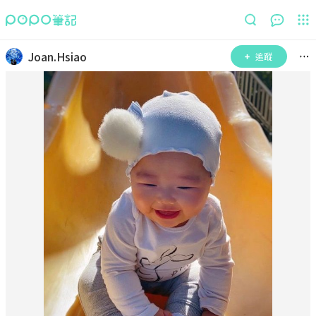
Joan.Hsiao
追蹤