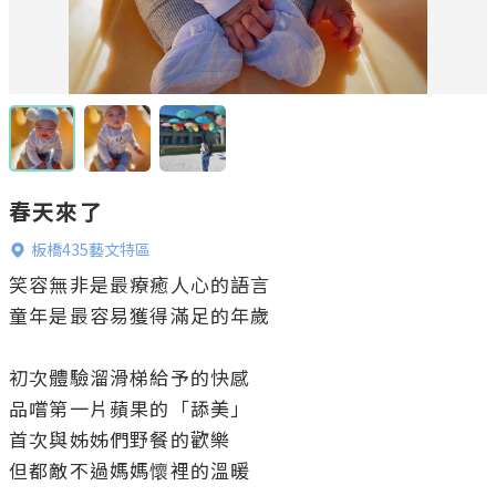
春天來了
板橋435藝文特區
笑容無非是最療癒人心的語言

童年是最容易獲得滿足的年歲

初次體驗溜滑梯給予的快感

品嚐第一片蘋果的「舔美」

首次與姊姊們野餐的歡樂

但都敵不過媽媽懷裡的溫暖
