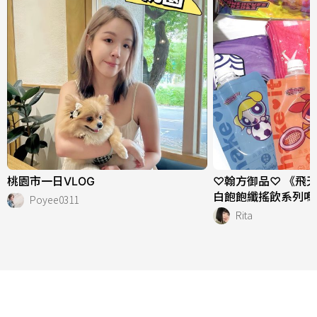
桃園市一日VLOG
♡翰方御品♡ 《飛
白飽飽纖搖飲系列嗎
Poyee0311
Rita