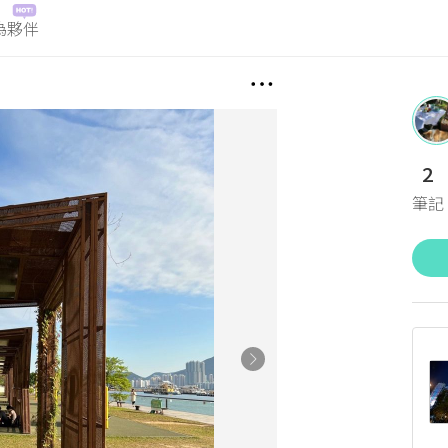
為夥伴
2
筆記