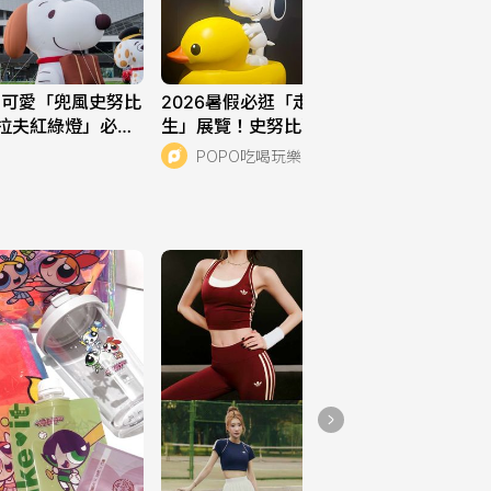
超可愛「兜風史努比
2026暑假必逛「走進史努比的藝術人
拉夫紅綠燈」必拍
生」展覽！史努比藝術畫作可愛翻、還
有「飛耳史努比」限定周邊要買！
POPO吃喝玩樂