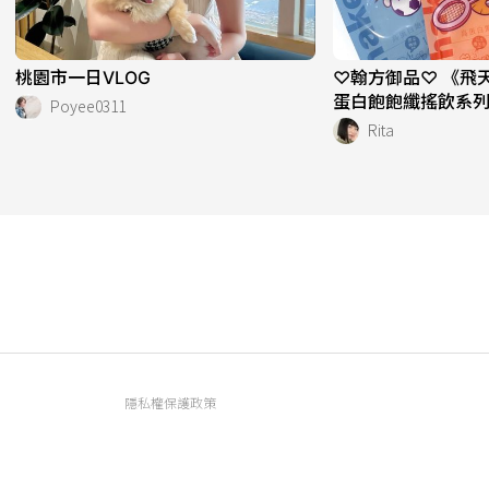
桃園市一日VLOG
♡翰方御品♡ 《飛
蛋白飽飽纖搖飲系
Poyee0311
Rita
隱私權保護政策
資訊內容管理規範
服務條款
FAQ常見問題