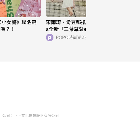
天小女警》聯名高
宋雨琦、肯豆都搶穿！adidas Original
列嗎？！
s全新「三葉草背心、運動褲」美到想
天天穿！直接當日常穿也超適合！
POPO時尚潮流
公司：卜卜文化傳媒股份有限公司
統編：90476060
地址：臺北市內湖區瑞光路70號5樓
信箱：
popo.service@langlive.com