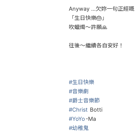
Anyway …欠妳一句正經嘅

「生日快樂🎂」

吹蠟燭～許願🙏

往後～繼續各自安好！

#生日快樂
#音樂劇
#爵士音樂節
#Christ
#YoYo
#幼稚鬼