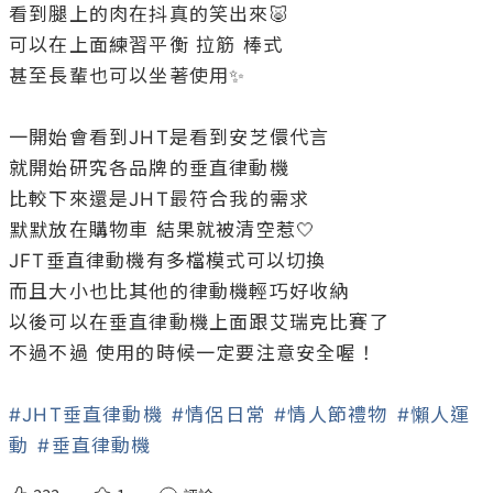
看到腿上的肉在抖真的笑出來🐷

可以在上面練習平衡 拉筋 棒式

甚至長輩也可以坐著使用✨

一開始會看到JHT是看到安芝儇代言

就開始研究各品牌的垂直律動機

比較下來還是JHT最符合我的需求

默默放在購物車 結果就被清空惹🤍

JFT垂直律動機有多檔模式可以切換

而且大小也比其他的律動機輕巧好收納

以後可以在垂直律動機上面跟艾瑞克比賽了

不過不過 使用的時候一定要注意安全喔！

#JHT垂直律動機
#情侶日常
#情人節禮物
#懶人運
動
#垂直律動機