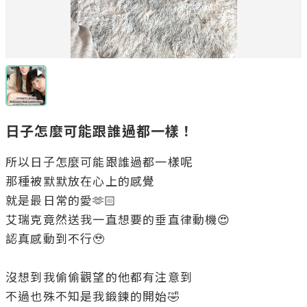
日子怎麼可能跟誰過都一樣！
所以日子怎麼可能跟誰過都一樣呢

那種被默默放在心上的感覺

就是最日常的愛🫶🏻

艾瑞克竟然送我一直想要的垂直律動機😍

認真感動到不行🥹

沒想到我偷偷觀望的他都有注意到

不過也殊不知是我鍛鍊的開始🤣
