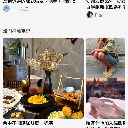
友情保鮮的秘訣就是：嚐嚐，酒酒🍻
♡翰方御品♡ 《飛
白飽飽纖搖飲系列嗎
百白女孩
Rita
熱門推薦筆記
台中不限時咖啡廳｜兜宅
哈瓦仕也加入貓跟鞋戰場