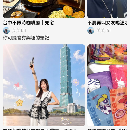
台中不限時咖啡廳｜兜宅
不要再叫女友喝溫水
芙芙151
芙芙151
你可能會有興趣的筆記