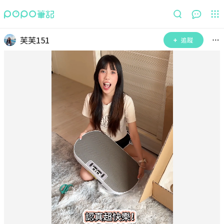
芙芙151
追蹤