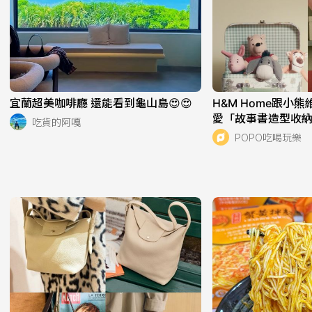
宜蘭超美咖啡廳 還能看到龜山島😍😍
H&M Home跟小
愛「故事書造型收
吃貨的阿嘎
盤組」全都想帶回
POPO吃喝玩樂