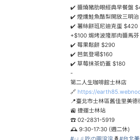
✔️ 醬燒豬肋眼經典早餐盤 $4
✔️ 煙燻鮭魚酪梨開放三明治 $
✔️ 薯絲餅班尼迪克蛋 $420

+$100 焗烤波隆那肉醬馬芬

✔️ 莓果鬆餅 $290

✔️ 芭氣登場$160

✔️ 草莓抹茶奶蓋 $180

-

第二人生咖啡館士林店 

🔗 
https://earth85.webnod
📍臺北市士林區舊佳里美德街
🚉 捷運士林站

☎️ 02-2831-5919

#ㄩㄐ吃の圓滾滾
🍍
#台北美