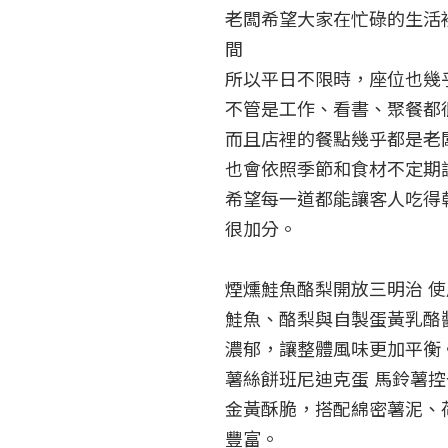
老闆希望大家在忙碌的生活
間

所以平日不限時，座位也幾乎
不管是工作、看書、聚餐都很
而且店裡的餐點幾乎都是老闆
也會依照季節和食材不定期調
希望每一道都能讓客人吃得
很加分。

煙燻鮭魚酪梨開放三明治 使用 
鮭魚、酪梨與自製蛋黃乳酪
濃郁，讓整體風味更加平衡。
薯絲餅班尼迪克蛋 馬鈴薯
金黃酥脆，搭配綿密薯泥、
豐富。
