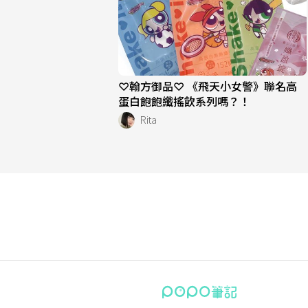
♡翰方御品♡ 《飛天小女警》聯名高
蛋白飽飽纖搖飲系列嗎？！
Rita