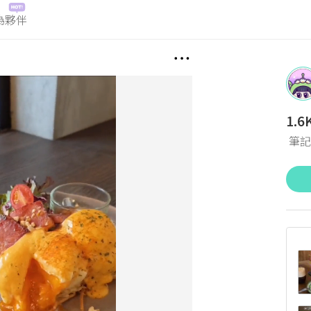
為夥伴
1.6
筆記