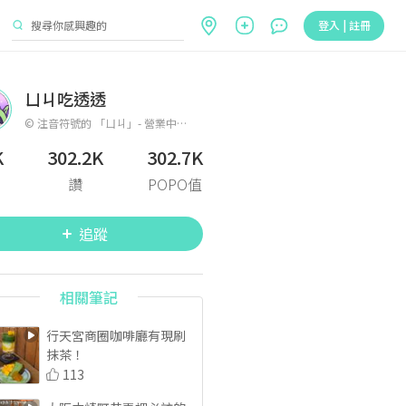
登入 | 註冊
ㄩㄐ吃透透
© 注音符號的 「ㄩㄐ」- 營業中 💡 ✨ 帶你探索各地美味的美食 - INSTAGRAM : @earth85_ 、 @uj85_
K
302.2K
302.7K
讚
POPO值
追蹤
相關筆記
行天宮商圈咖啡廳有現刷
抹茶！
113