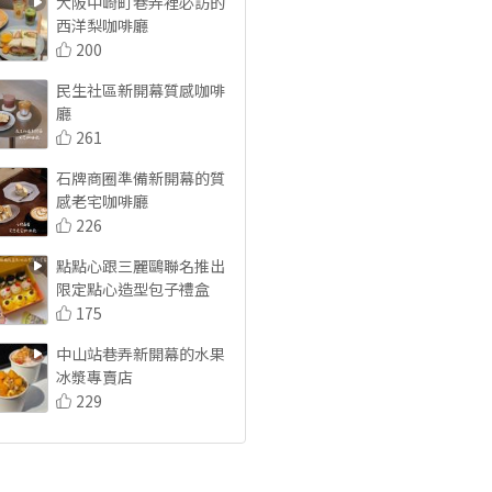
大阪中崎町巷弄裡必訪的
西洋梨咖啡廳
200
民生社區新開幕質感咖啡
廳
261
石牌商圈準備新開幕的質
感老宅咖啡廳
226
點點心跟三麗鷗聯名推出
限定點心造型包子禮盒
175
中山站巷弄新開幕的水果
冰漿專賣店
229
東門新開幕日式可麗餅
197