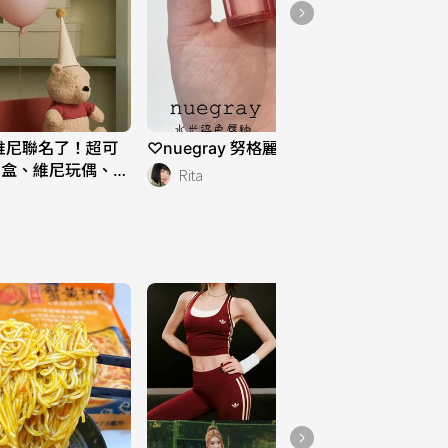
熊維尼聯名了！超可
♡nuegray 努格麗♡水光染色唇釉💋✨
納盒、維尼玩偶、餐
Rita
家！