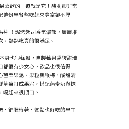
次最喜歡的一道就是它！豬肋眼非常
配整份早餐盤吃起來豐富卻不厚
馬芬 ！焗烤起司香氣濃郁，層層堆
次，熱熱吃真的很滿足。

餅本身也很蓬鬆，自製莓果醬酸甜清
口都很有少女心。飲品也很值得
心芭樂果泥、果粒與酸梅，酸甜清
鮮草莓打成果泥，搭配燕麥奶與抹
喝起來很順口。

調、舒服待著、餐點也好吃的早午