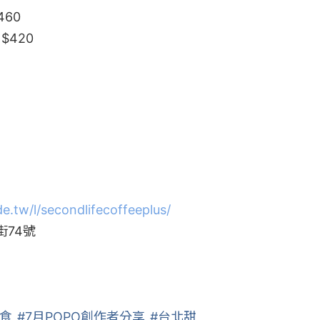
60

420

e.tw/l/secondlifecoffeeplus/
74號

食
#7月POPO創作者分享
#台北甜