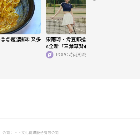
😍😍超濃郁料又多
宋雨琦、肯豆都搶穿！adidas Original
s全新「三葉草背心、運動褲」美到想
天天穿！直接當日常穿也超適合！
POPO時尚潮流
公司：卜卜文化傳媒股份有限公司
統編：90476060