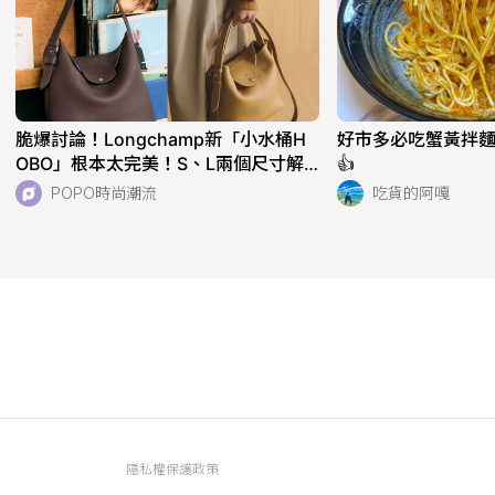
脆爆討論！Longchamp新「小水桶H
好市多必吃蟹黃拌麵
OBO」根本太完美！S、L兩個尺寸解
👍
析！快衝店上試揹！
POPO時尚潮流
吃貨的阿嘎
隱私權保護政策
資訊內容管理規範