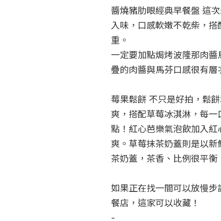
醬燒豬肋眼經典早餐盤 這
入味，口感軟嫩不乾柴，搭
重。

一定要加點焗烤波隆那肉醬
疊的肉醬與馬芬口感很有層
莓果鬆餅 不只是好拍，鬆
爽，搭配草莓冰淇淋，每一
點！紅心芭樂氣泡飲加入紅
爽。草莓抹茶奶蓋則是以新
茶奶蓋，茶香、比例很平衡，
如果正在找一間可以放慢步
餐店，這家可以收藏！

-
