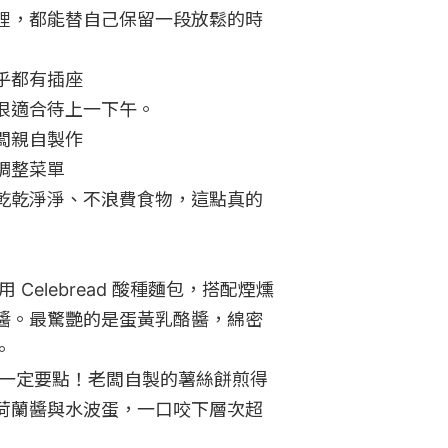
裡，都能替自己保留一段放鬆的時
都有插座

適合待上一下午。

親自製作

整菜單

乾乾淨淨、不浪費食物，這點真的
Celebread 酸種麵包，搭配煙燻
醬。最驚艷的是蛋黃乳酪醬，綿密


控一定要點！老闆自製的薯絲餅煎得
荷蘭醬與水波蛋，一口咬下層次超